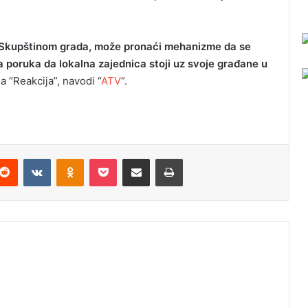
a Skupštinom grada, može pronaći mehanizme da se
na poruka da lokalna zajednica stoji uz svoje građane u
a “Reakcija”, navodi “
ATV
“.
Reddit
VKontakte
Odnoklassniki
Pocket
Podijeli putem Emaila
Odštampaj