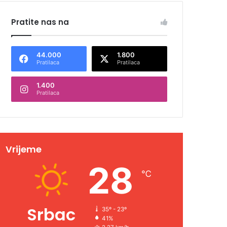
Pratite nas na
44.000
1.800
Pratilaca
Pratilaca
1.400
Pratilaca
Vrijeme
28
℃
Srbac
35º - 23º
41%