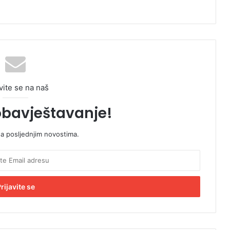
vite se na naš
obavještavanje!
sa posljednjim novostima.