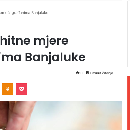
 pomoći građanima Banjaluke
 hitne mjere
ima Banjaluke
0
1 minut čitanja
ontakte
Odnoklassniki
Pocket