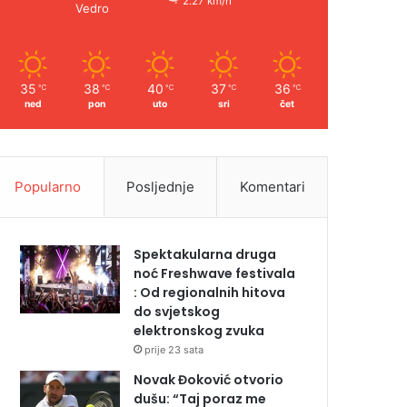
2.27 km/h
Vedro
35
38
40
37
36
℃
℃
℃
℃
℃
ned
pon
uto
sri
čet
Popularno
Posljednje
Komentari
Spektakularna druga
noć Freshwave festivala
: Od regionalnih hitova
do svjetskog
elektronskog zvuka
prije 23 sata
Novak Đoković otvorio
dušu: “Taj poraz me