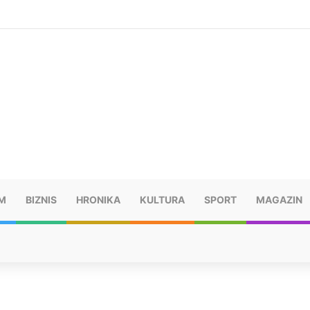
ušu: “Taj poraz me uništio”
M
BIZNIS
HRONIKA
KULTURA
SPORT
MAGAZIN