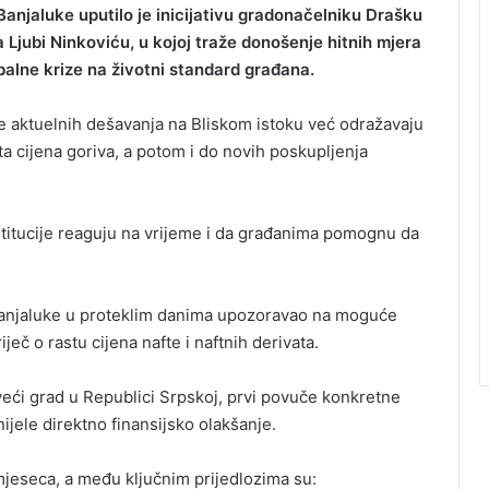
Banjaluke uputilo je inicijativu gradonačelniku Drašku
Ljubi Ninkoviću, u kojoj traže donošenje hitnih mjera
balne krize na životni standard građana.
e aktuelnih dešavanja na Bliskom istoku već odražavaju
a cijena goriva, a potom i do novih poskupljenja
titucije reaguju na vrijeme i da građanima pomognu da
 Banjaluke u proteklim danima upozoravao na moguće
eč o rastu cijena nafte i naftnih derivata.
veći grad u Republici Srpskoj, prvi povuče konkretne
ijele direktno finansijsko olakšanje.
mjeseca, a među ključnim prijedlozima su: