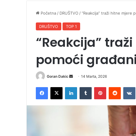
Početna
/
DRUŠTVO
/
“Reakcija” traži hitne mjere
DRUŠTVO
TOP 1
“Reakcija” traži
pomoći građan
Goran Dakic
S
14 Marta, 2026
e
Facebook
X
LinkedIn
Tumblr
Pinterest
Reddit
VK
n
d
a
n
e
m
a