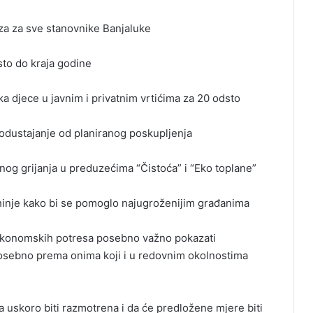
a za sve stanovnike Banjaluke
to do kraja godine
a djece u javnim i privatnim vrtićima za 20 odsto
 odustajanje od planiranog poskupljenja
nog grijanja u preduzećima “Čistoća” i “Eko toplane”
hinje kako bi se pomoglo najugroženijim građanima
h ekonomskih potresa posebno važno pokazati
osebno prema onima koji i u redovnim okolnostima
va uskoro biti razmotrena i da će predložene mjere biti