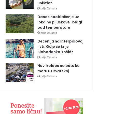
uništio”
prije 24 sata
Danas naoblačenje uz
lokalne pljuskove i blagi
pad temperature
prije 24 sata
Decenija na Interpolovoj
listi: Gdje se krije
Slobodanka Tošić?
prije 24 sata
Novi kolaps na putu ka
moru u Hrvatskoj
prije 24 sata