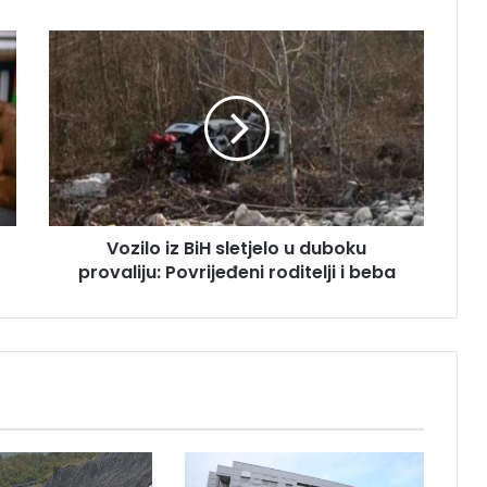
V
o
z
i
l
o
i
z
B
Vozilo iz BiH sletjelo u duboku
i
provaliju: Povrijeđeni roditelji i beba
H
s
l
e
t
j
e
l
o
u