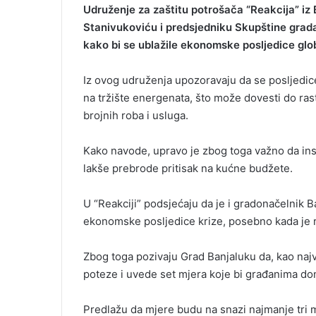
Udruženje za zaštitu potrošača “Reakcija” iz 
Stanivukoviću i predsjedniku Skupštine grada 
kako bi se ublažile ekonomske posljedice glo
Iz ovog udruženja upozoravaju da se posljedic
na tržište energenata, što može dovesti do rast
brojnih roba i usluga.
Kako navode, upravo je zbog toga važno da ins
lakše prebrode pritisak na kućne budžete.
U “Reakciji” podsjećaju da je i gradonačelnik
ekonomske posljedice krize, posebno kada je rij
Zbog toga pozivaju Grad Banjaluku da, kao naj
poteze i uvede set mjera koje bi građanima don
Predlažu da mjere budu na snazi najmanje tri 