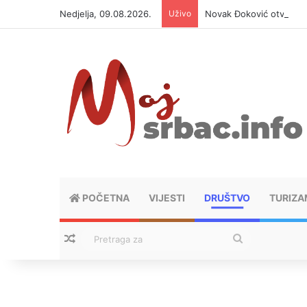
Nedjelja, 09.08.2026.
Uživo
Novak Đoković otvorio d
POČETNA
VIJESTI
DRUŠTVO
TURIZA
Nasumični tekstovi
Pretraga
za