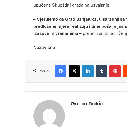
upućene Skupštini grada na usvajanje.
–
Vjerujemo da Grad Banjaluka, u saradnji s
predložene mjere realizuju i time pošalje jas
izazovnim vremenima –
poručili su iz udruženj
Nezavisne
Facebook
X
LinkedIn
Tumblr
Pinterest
Podijeli
Goran Dakic