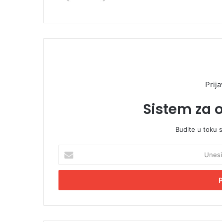
Prija
Sistem za 
Budite u toku 
U
n
e
s
i
t
e