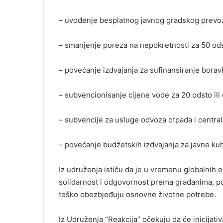
– uvođenje besplatnog javnog gradskog prevoz
– smanjenje poreza na nepokretnosti za 50 ods
– povećanje izdvajanja za sufinansiranje boravk
– subvencionisanje cijene vode za 20 odsto ili
– subvencije za usluge odvoza otpada i central
– povećanje budžetskih izdvajanja za javne ku
Iz udruženja ističu da je u vremenu globalni
solidarnost i odgovornost prema građanima, p
teško obezbjeđuju osnovne životne potrebe.
Iz Udruženja “Reakcija” očekuju da će inicijati