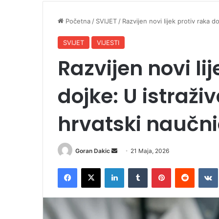
Početna
/
SVIJET
/
Razvijen novi lijek protiv raka d
SVIJET
VIJESTI
Razvijen novi li
dojke: U istraži
hrvatski naučni
Goran Dakic
S
21 Maja, 2026
e
Facebook
X
LinkedIn
Tumblr
Pinterest
Reddit
VK
n
d
a
n