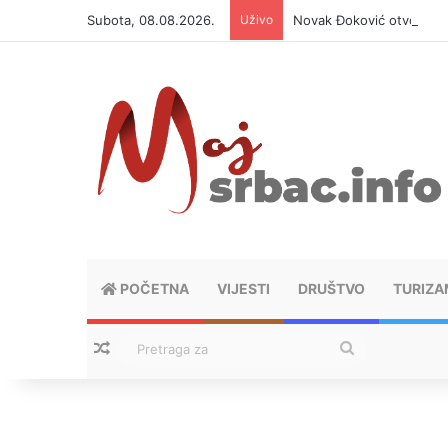
Subota, 08.08.2026.
Uživo
Novak Đoković otvorio du
POČETNA
VIJESTI
DRUŠTVO
TURIZA
Nasumični tekstovi
Pretraga
za