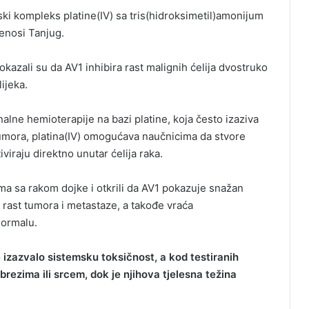
nski kompleks platine(IV) sa tris(hidroksimetil)amonijum
enosi Tanjug.
kazali su da AV1 inhibira rast malignih ćelija dvostruko
ijeka.
alne hemioterapije na bazi platine, koja često izaziva
tumora, platina(IV) omogućava naučnicima da stvore
iviraju direktno unutar ćelija raka.
ma sa rakom dojke i otkrili da AV1 pokazuje snažan
ja rast tumora i metastaze, a takođe vraća
normalu.
e izazvalo sistemsku toksičnost, a kod testiranih
brezima ili srcem, dok je njihova tjelesna težina