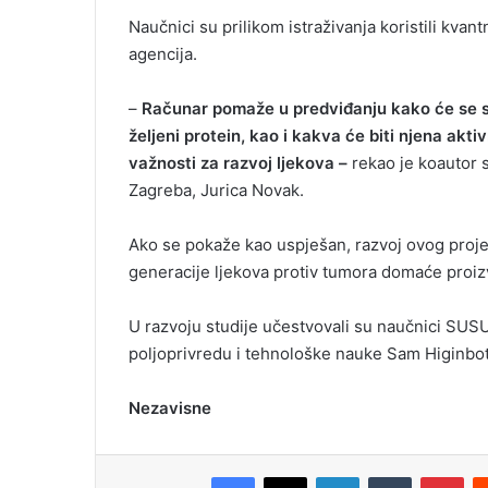
Naučnici su prilikom istraživanja koristili kvan
agencija.
–
Računar pomaže u predviđanju kako će se sup
željeni protein, kao i kakva će biti njena akti
važnosti za razvoj ljekova –
rekao je koautor s
Zagreba, Jurica Novak.
Ako se pokaže kao uspješan, razvoj ovog proje
generacije ljekova protiv tumora domaće proizv
U razvoju studije učestvovali su naučnici SUSU
poljoprivredu i tehnološke nauke Sam Higinbotom
Nezavisne
Facebook
X
LinkedIn
Tumblr
Pinterest