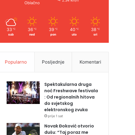
2.34 km/h
Oblačno
33
36
39
40
38
℃
℃
℃
℃
℃
sub
ned
pon
uto
sri
Popularno
Posljednje
Komentari
Spektakularna druga
noć Freshwave festivala
: Od regionalnih hitova
do svjetskog
elektronskog zvuka
prije 1 sat
Novak Đoković otvorio
dušu: “Taj poraz me