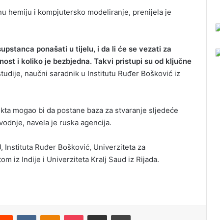
tnu hemiju i kompjutersko modeliranje, prenijela je
stanca ponašati u tijelu, i da li će se vezati za
vnost i koliko je bezbjedna. Takvi pristupi su od ključne
tudije, naučni saradnik u Institutu Ruđer Bošković iz
kta mogao bi da postane baza za stvaranje sljedeće
odnje, navela je ruska agencija.
, Instituta Ruđer Bošković, Univerziteta za
 iz Indije i Univerziteta Kralj Saud iz Rijada.
Reddit
VKontakte
Odnoklassniki
Pocket
Podijeli putem Emaila
Odštampaj