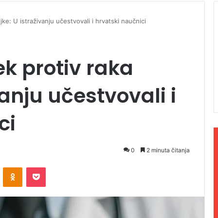
ojke: U istraživanju učestvovali i hrvatski naučnici
jek protiv raka
vanju učestvovali i
ci
0
2 minuta čitanja
ontakte
Odnoklassniki
Pocket