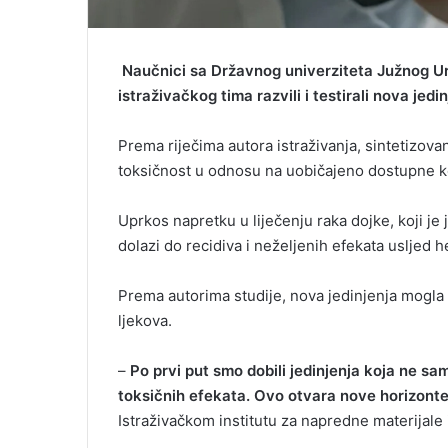
Naučnici sa Državnog univerziteta Južnog U
istraživačkog tima razvili i testirali nova jed
Prema riječima autora istraživanja, sintetizova
toksičnost u odnosu na uobičajeno dostupne kom
Uprkos napretku u liječenju raka dojke, koji je
dolazi do recidiva i neželjenih efekata usljed h
Prema autorima studije, nova jedinjenja mogla b
ljekova.
–
Po prvi put smo dobili jedinjenja koja ne sam
toksičnih efekata. Ovo otvara nove horizonte
Istraživačkom institutu za napredne materijale