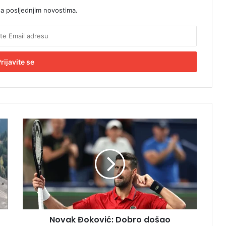
sa posljednjim novostima.
N
o
v
a
k
Đ
o
k
o
Novak Đoković: Dobro došao
v