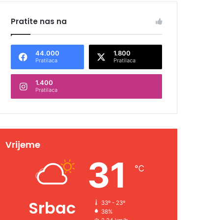
Pratite nas na
44.000
1.800
Pratilaca
Pratilaca
1.400
Pratilaca
Vrijeme
31
℃
Srbac
33º - 23º
38%