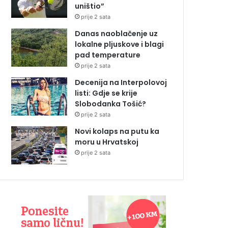
uništio”
prije 2 sata
Danas naoblačenje uz
lokalne pljuskove i blagi
pad temperature
prije 2 sata
Decenija na Interpolovoj
listi: Gdje se krije
Slobodanka Tošić?
prije 2 sata
Novi kolaps na putu ka
moru u Hrvatskoj
prije 2 sata