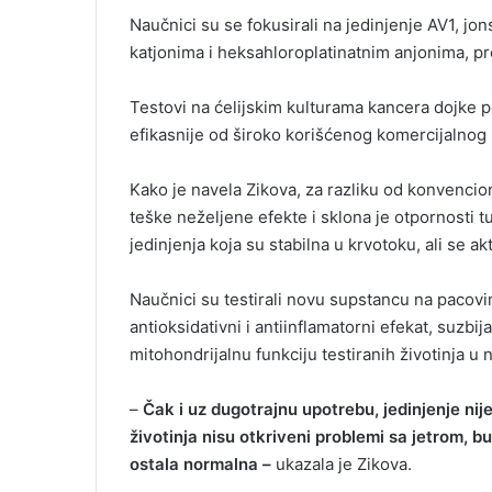
Naučnici su se fokusirali na jedinjenje AV1, jo
katjonima i heksahloroplatinatnim anjonima, pr
Testovi na ćelijskim kulturama kancera dojke po
efikasnije od široko korišćenog komercijalnog l
Kako je navela Zikova, za razliku od konvencion
teške neželjene efekte i sklona je otpornosti 
jedinjenja koja su stabilna u krvotoku, ali se akt
Naučnici su testirali novu supstancu na pacovi
antioksidativni i antiinflamatorni efekat, suzbi
mitohondrijalnu funkciju testiranih životinja u 
–
Čak i uz dugotrajnu upotrebu, jedinjenje nij
životinja nisu otkriveni problemi sa jetrom, bu
ostala normalna –
ukazala je Zikova.