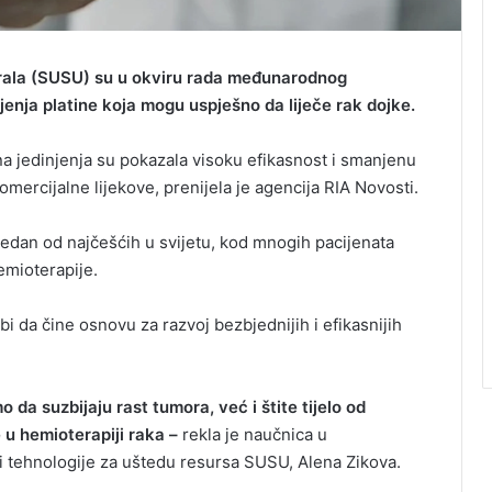
rala (SUSU) su u okviru rada međunarodnog
injenja platine koja mogu uspješno da liječe rak dojke.
na jedinjenja su pokazala visoku efikasnost i smanjenu
ercijalne lijekove, prenijela je agencija RIA Novosti.
 jedan od najčešćih u svijetu, kod mnogih pacijenata
emioterapije.
i da čine osnovu za razvoj bezbjednijih i efikasnijih
o da suzbijaju rast tumora, već i štite tijelo od
 u hemioterapiji raka –
rekla je naučnica u
 i tehnologije za uštedu resursa SUSU, Alena Zikova.