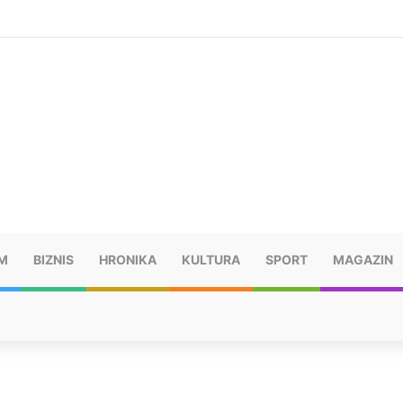
šu: “Taj poraz me uništio”
M
BIZNIS
HRONIKA
KULTURA
SPORT
MAGAZIN