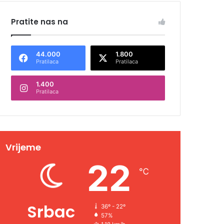
Pratite nas na
44.000
1.800
Pratilaca
Pratilaca
1.400
Pratilaca
Vrijeme
22
℃
Srbac
36º - 22º
57%