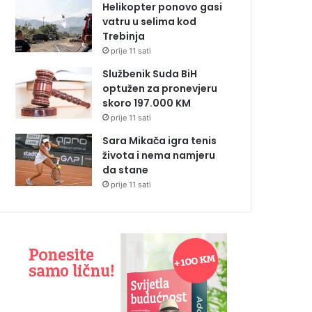
Helikopter ponovo gasi
vatru u selima kod
Trebinja
prije 11 sati
Službenik Suda BiH
optužen za pronevjeru
skoro 197.000 KM
prije 11 sati
Sara Mikača igra tenis
života i nema namjeru
da stane
prije 11 sati