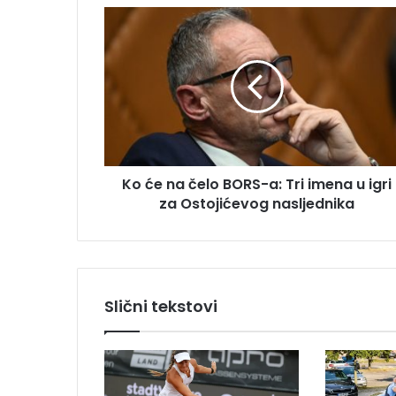
m
K
a
o
i
ć
l
e
a
n
d
a
r
č
e
e
s
l
u
Ko će na čelo BORS-a: Tri imena u igri
o
za Ostojićevog nasljednika
B
O
R
S
-
a
Slični tekstovi
:
T
r
i
i