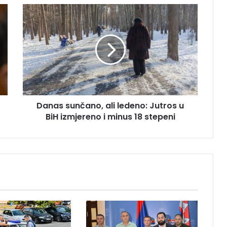
D
a
n
a
s
s
u
n
č
Danas sunčano, ali ledeno: Jutros u
a
BiH izmjereno i minus 18 stepeni
n
o
,
a
l
i
l
e
d
e
n