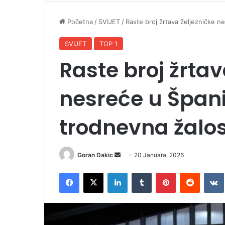
Početna
/
SVIJET
/
Raste broj žrtava željezničke n
SVIJET
TOP 1
Raste broj žrtav
nesreće u Špani
trodnevna žalos
Goran Dakic
S
20 Januara, 2026
e
Facebook
X
LinkedIn
Tumblr
Pinterest
Reddit
VK
n
d
a
n