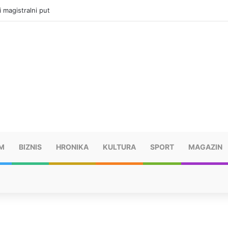
ru u selima kod Trebinja
M
BIZNIS
HRONIKA
KULTURA
SPORT
MAGAZIN