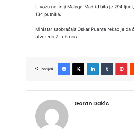
U vozu na liniji Malaga-Madrid bilo je 294 ljudi
184 putnika.
Ministar saobraćaja Oskar Puente rekao je da ć
otvorena 2. februara.
Facebook
X
LinkedIn
Tumblr
Pinterest
Podijeli
Goran Dakic