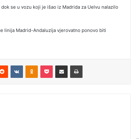
, dok se u vozu koji je išao iz Madrida za Uelvu nalazilo
e linija Madrid-Andaluzija vjerovatno ponovo biti
Reddit
VKontakte
Odnoklassniki
Pocket
Podijeli putem Emaila
Odštampaj