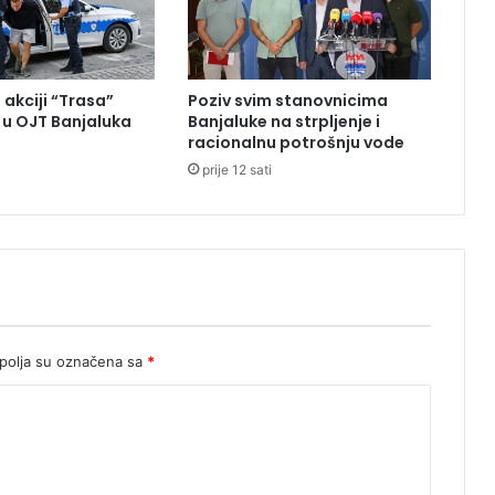
o
:
J
u
 akciji “Trasa”
Poziv svim stanovnicima
t
u OJT Banjaluka
Banjaluke na strpljenje i
r
racionalnu potrošnju vode
o
prije 12 sati
s
u
B
i
H
i
z
m
j
olja su označena sa
*
e
r
e
n
o