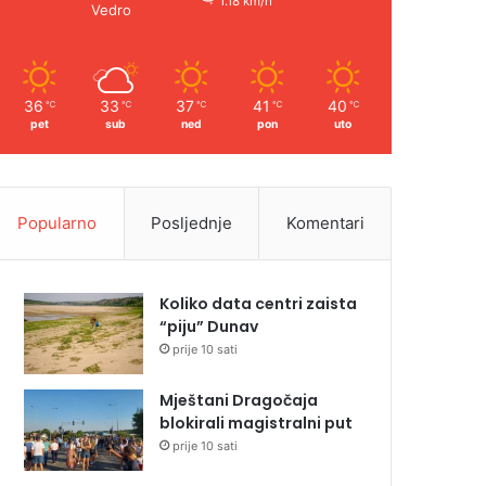
1.18 km/h
Vedro
36
33
37
41
40
℃
℃
℃
℃
℃
pet
sub
ned
pon
uto
Popularno
Posljednje
Komentari
Koliko data centri zaista
“piju” Dunav
prije 10 sati
Mještani Dragočaja
blokirali magistralni put
prije 10 sati