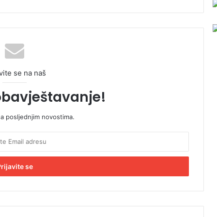
vite se na naš
obavještavanje!
sa posljednjim novostima.