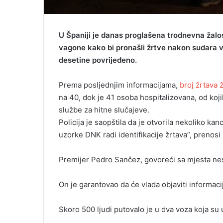
U Španiji je danas proglašena trodnevna žalos
vagone kako bi pronašli žrtve nakon sudara v
desetine povrijeđeno.
Prema posljednjim informacijama,
broj žrtava 
na 40, dok je 41 osoba hospitalizovana, od kojih
službe za hitne slučajeve.
Policija je saopštila da je otvorila nekoliko ka
uzorke DNK radi identifikacije žrtava”, prenosi
Premijer Pedro Sančez, govoreći sa mjesta nesr
On je garantovao da će vlada objaviti informaci
Skoro 500 ljudi putovalo je u dva voza koja su 