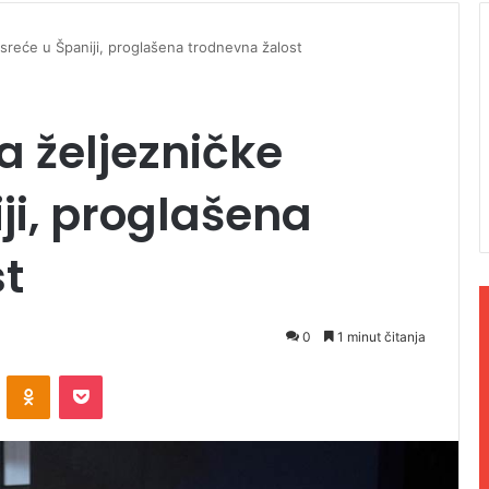
esreće u Španiji, proglašena trodnevna žalost
a željezničke
ji, proglašena
t
0
1 minut čitanja
ontakte
Odnoklassniki
Pocket