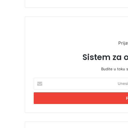
Prija
Sistem za 
Budite u toku 
U
n
e
s
i
t
e
E