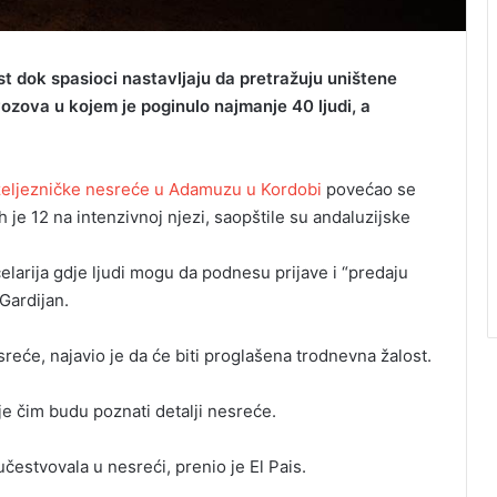
t dok spasioci nastavljaju da pretražuju uništene
ozova u kojem je poginulo najmanje 40 ljudi, a
željezničke nesreće u Adamuzu u Kordobi
povećao se
 je 12 na intenzivnoj njezi, saopštile su andaluzijske
ncelarija gdje ljudi mogu da podnesu prijave i “predaju
 Gardijan.
eće, najavio je da će biti proglašena trodnevna žalost.
je čim budu poznati detalji nesreće.
učestvovala u nesreći, prenio je El Pais.