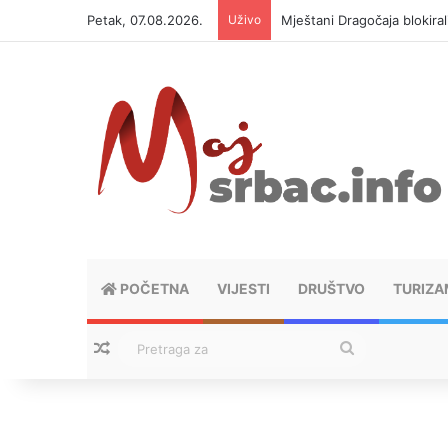
Petak, 07.08.2026.
Uživo
Helikopter ponovo gasi vat
POČETNA
VIJESTI
DRUŠTVO
TURIZA
Nasumični tekstovi
Pretraga
za