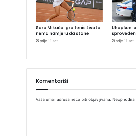
m
e
n
a
Sara Mikača igra tenis života i
Uhapšeni u
u
nema namjeru da stane
sproveden 
i
prije 11 sati
prije 11 sati
g
r
i
z
a
O
s
Komentariši
t
o
j
Vaša email adresa neće biti objavljivana.
Neophodna p
i
K
ć
e
o
v
m
o