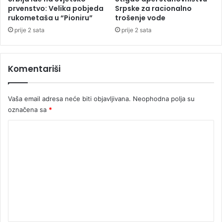
o
prvenstvo: Velika pobjeda
Srpske za racionalno
r
rukometaša u “Pioniru”
trošenje vode
b
prije 2 sata
prije 2 sata
u
p
r
Komentariši
o
t
i
Vaša email adresa neće biti objavljivana.
Neophodna polja su
v
označena sa
*
k
o
K
v
i
o
d
m
a
e
n
t
a