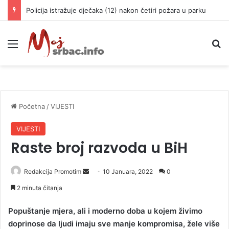
Policija istražuje dječaka (12) nakon četiri požara u parku
Meni
P
Početna
/
VIJESTI
VIJESTI
Raste broj razvoda u BiH
Redakcija Promotim
S
10 Januara, 2022
0
e
2 minuta čitanja
n
d
Popuštanje mjera, ali i moderno doba u kojem živimo
a
doprinose da ljudi imaju sve manje kompromisa, žele više