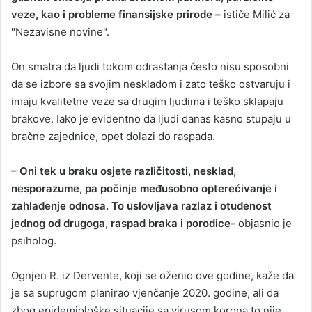
veze, kao i probleme finansijske prirode –
ističe Milić za
"Nezavisne novine".
On smatra da ljudi tokom odrastanja često nisu sposobni
da se izbore sa svojim neskladom i zato teško ostvaruju i
imaju kvalitetne veze sa drugim ljudima i teško sklapaju
brakove. Iako je evidentno da ljudi danas kasno stupaju u
bračne zajednice, opet dolazi do raspada.
– Oni tek u braku osjete različitosti, nesklad,
nesporazume, pa počinje međusobno opterećivanje i
zahlađenje odnosa. To uslovljava razlaz i otuđenost
jednog od drugoga, raspad braka i porodice-
objasnio je
psiholog.
Ognjen R. iz Dervente, koji se oženio ove godine, kaže da
je sa suprugom planirao vjenčanje 2020. godine, ali da
zbog epidemiološke situacije sa virusom korona to nije