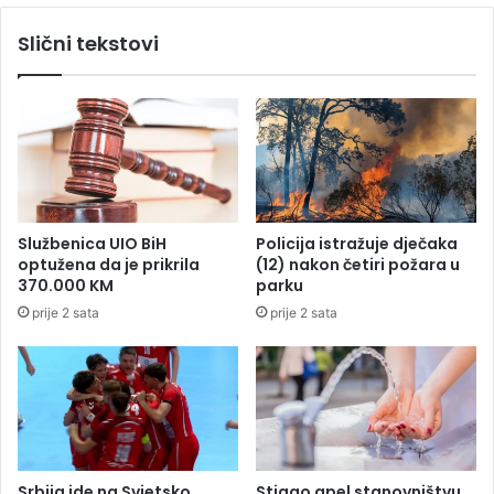
o
l
Slični tekstovi
š
a
l
n
e
o
n
r
e
g
d
a
j
n
e
i
l
z
Službenica UIO BiH
Policija istražuje dječaka
j
a
optužena da je prikrila
(12) nakon četiri požara u
e
t
370.000 KM
parku
o
prije 2 sata
prije 2 sata
r
a
Z
O
I
z
a
b
Srbija ide na Svjetsko
Stigao apel stanovništvu