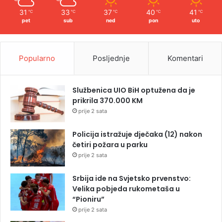
31
33
37
40
41
℃
℃
℃
℃
℃
pet
sub
ned
pon
uto
Popularno
Posljednje
Komentari
Službenica UIO BiH optužena da je
prikrila 370.000 KM
prije 2 sata
Policija istražuje dječaka (12) nakon
četiri požara u parku
prije 2 sata
Srbija ide na Svjetsko prvenstvo:
Velika pobjeda rukometaša u
“Pioniru”
prije 2 sata