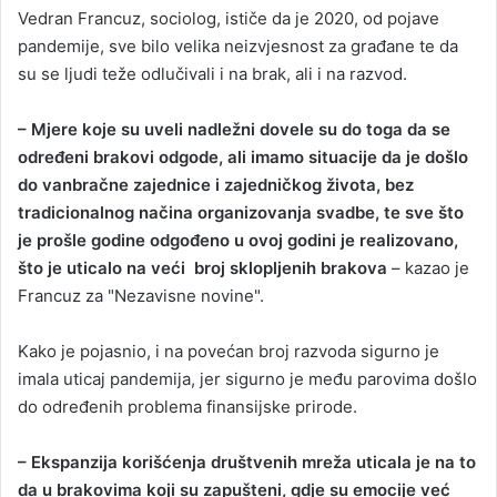
Vedran Francuz, sociolog, ističe da je 2020, od pojave
pandemije, sve bilo velika neizvjesnost za građane te da
su se ljudi teže odlučivali i na brak, ali i na razvod.
– Mjere koje su uveli nadležni dovele su do toga da se
određeni brakovi odgode, ali imamo situacije da je došlo
do vanbračne zajednice i zajedničkog života, bez
tradicionalnog načina organizovanja svadbe, te sve što
je prošle godine odgođeno u ovoj godini je realizovano,
što je uticalo na veći broj sklopljenih brakova
– kazao je
Francuz za "Nezavisne novine".
Kako je pojasnio, i na povećan broj razvoda sigurno je
imala uticaj pandemija, jer sigurno je među parovima došlo
do određenih problema finansijske prirode.
– Ekspanzija korišćenja društvenih mreža uticala je na to
da u brakovima koji su zapušteni, gdje su emocije već