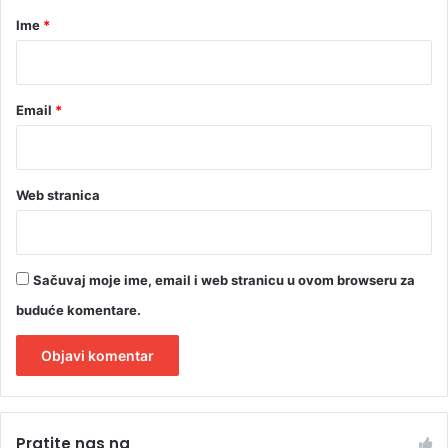
r
Ime
*
*
Email
*
Web stranica
Sačuvaj moje ime, email i web stranicu u ovom browseru za
buduće komentare.
A
l
Pratite nas na