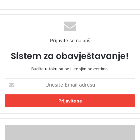
Prijavite se na naš
Sistem za obavještavanje!
Budite u toku sa posljednjim novostima.
U
n
e
s
i
t
e
E
N
m
a