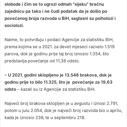
n
slobode i čim se to ugrozi odmah "sijeku" bračnu
e
zajednicu pa tako i ne čudi podatak da je došlo po
m
povećanog broja razvoda u BiH, saglasni su psiholozi i
a
sociolozi.
i
l
Naime, to potvrđuju i podaci Agencije za statistiku BiH,
prema kojima se u 2021. za devet mjeseci razvelo 1.519
parova, dok je godinu prije taj broj iznosio 1.354, što
predstavlja povećanje od 11,36 odsto.
– U 2021. godini sklopljeno je 13.548 brakova, dok je
godinu prije to bilo 11.325, što je povećanje za 19,63
odsto
– kazali su iz Agencije za statistiku BiH.
Najveći broj brakova sklopljen je u avgustu i iznosi 2.791,
potom u julu 2.054, dok je najveći broj razvoda bio u aprilu,
kada je iznosio 236, te u septembru 218.