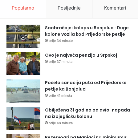
Popularno
Posljednje
Komentari
Saobraćajni kolaps u Banjaluci: Duge
kolone vozila kod Prijedorske petlje
prije 34 minute
Ovo je najveća penzija u Srpskoj
prije 37 minuta
Počela sanacija puta od Prijedorske
petlje ka Banjaluci
prije 41 minuta
Obilježena 31 godina od avio-napada
na izbjegličku kolonu
prije 48 minuta
Rezervoari na Manjači na minimumu: