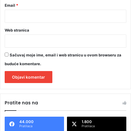
Email
*
Web stranica
Sačuvaj moje ime, email i web stranicu u ovom browseru za
buduće komentare.
A
l
Pratite nas na
t
e
44.000
1.800
r
Pratilaca
Pratilaca