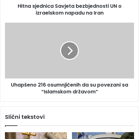
s
Hitna sjednica Savjeta bezbjednosti UN o
n
u
izraelskom napadu na Iran
i
c
a
U
S
h
a
a
v
p
j
š
e
e
t
n
a
o
b
2
e
Uhapšeno 216 osumnjičenih da su povezani sa
1
z
“Islamskom državom”
6
b
o
j
s
e
u
Slični tekstovi
d
m
n
n
o
j
s
i