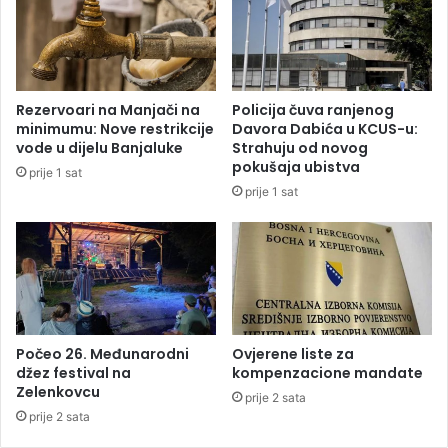
t
č
i
e
U
n
N
i
o
h
Rezervoari na Manjači na
Policija čuva ranjenog
i
d
minimumu: Nove restrikcije
Davora Dabića u KCUS-u:
z
a
vode u dijelu Banjaluke
Strahuju od novog
r
s
pokušaja ubistva
prije 1 sat
a
u
prije 1 sat
e
p
l
o
s
v
k
e
o
z
m
a
n
n
a
i
Počeo 26. Međunarodni
Ovjerene liste za
p
s
džez festival na
kompenzacione mandate
a
Zelenkovcu
a
prije 2 sata
d
“
prije 2 sata
u
I