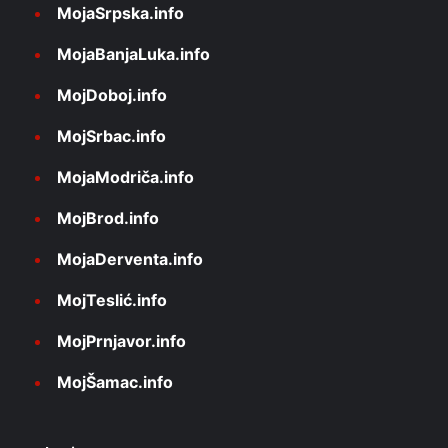
MojaSrpska.info
MojaBanjaLuka.info
MojDoboj.info
MojSrbac.info
MojaModriča.info
MojBrod.info
MojaDerventa.info
MojTeslić.info
MojPrnjavor.info
MojŠamac.info