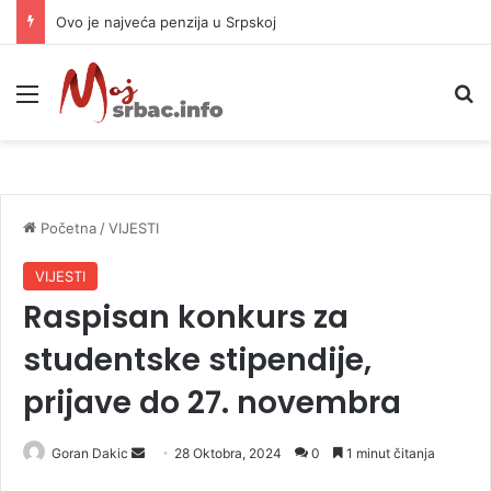
Ovo je najveća penzija u Srpskoj
Meni
P
Početna
/
VIJESTI
VIJESTI
Raspisan konkurs za
studentske stipendije,
prijave do 27. novembra
Goran Dakic
S
28 Oktobra, 2024
0
1 minut čitanja
e