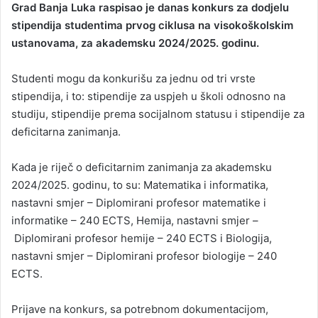
Grad Banja Luka raspisao je danas konkurs za dodjelu
n
stipendija studentima prvog ciklusa na visokoškolskim
d
ustanovama, za akademsku 2024/2025. godinu.
a
n
Studenti mogu da konkurišu za jednu od tri vrste
e
stipendija, i to: stipendije za uspjeh u školi odnosno na
m
a
studiju, stipendije prema socijalnom statusu i stipendije za
i
deficitarna zanimanja.
l
Kada je riječ o deficitarnim zanimanja za akademsku
2024/2025. godinu, to su: Matematika i informatika,
nastavni smjer – Diplomirani profesor matematike i
informatike – 240 ECTS, Hemija, nastavni smjer –
Diplomirani profesor hemije – 240 ECTS i Biologija,
nastavni smjer – Diplomirani profesor biologije – 240
ECTS.
Prijave na konkurs, sa potrebnom dokumentacijom,