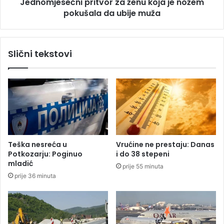
a
Jednomjesečni pritvor za ženu koja je nožem
e
d
pokušala da ubije muža
č
n
n
u
i
t
p
Slični tekstovi
:
r
Z
i
a
t
v
v
r
o
š
r
i
z
o
a
s
ž
Teška nesreća u
Vrućine ne prestaju: Danas
M
e
Potkozarju: Poginuo
i do 38 stepeni
i
n
mladić
prije 55 minuta
r
u
prije 36 minuta
k
k
o
o
m
j
u
a
p
j