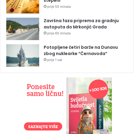
stepeni
prije 55 minuta
Završna faza priprema za gradnju
autoputa do Mrkonjić Grada
prije 60 minuta
Potopljene četiri barže na Dunavu
zbog nuklearke “Černavoda”
prije 1 sat