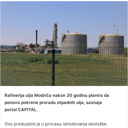
n
d
a
n
e
m
a
i
l
Rafinerija ulja Modriča nakon 30 godina planira da
ponovo pokrene preradu otpadnih ulja, saznaje
portal CAPITAL.
Ovo preduzeće je u procesu ishodovanja ekološke