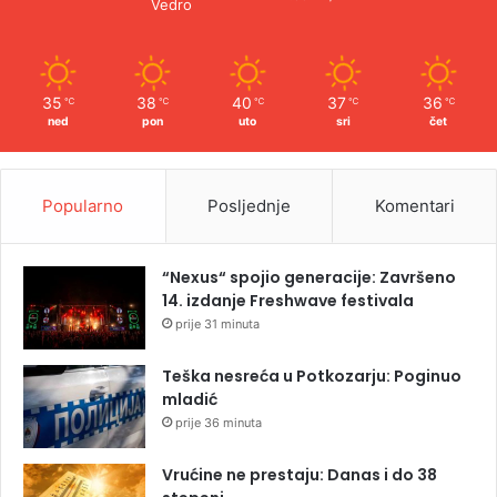
Vedro
35
38
40
37
36
℃
℃
℃
℃
℃
ned
pon
uto
sri
čet
Popularno
Posljednje
Komentari
“Nexus“ spojio generacije: Završeno
14. izdanje Freshwave festivala
prije 31 minuta
Teška nesreća u Potkozarju: Poginuo
mladić
prije 36 minuta
Vrućine ne prestaju: Danas i do 38