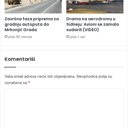
o
e
l
n
i
o
Završna faza priprema za
Drama na aerodromu u
c
ž
gradnju autoputa do
Sidneju: Avioni se zamalo
i
e
Mrkonjić Grada
sudarili (VIDEO)
j
m
prije 60 minuta
prije 1 sat
i
p
?
o
k
Komentariši
u
š
a
Vaša email adresa neće biti objavljivana.
Neophodna polja su
l
označena sa
*
a
d
K
a
u
o
b
m
i
e
j
e
n