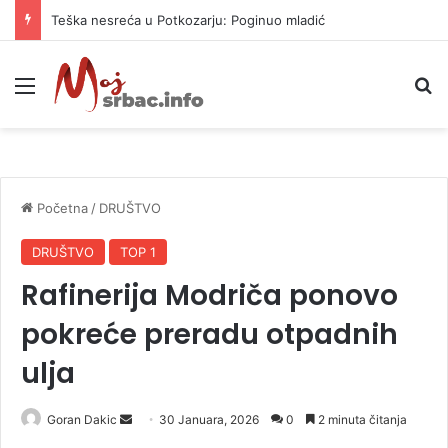
Teška nesreća u Potkozarju: Poginuo mladić
Meni
P
Početna
/
DRUŠTVO
DRUŠTVO
TOP 1
Rafinerija Modriča ponovo
pokreće preradu otpadnih
ulja
Goran Dakic
S
30 Januara, 2026
0
2 minuta čitanja
e