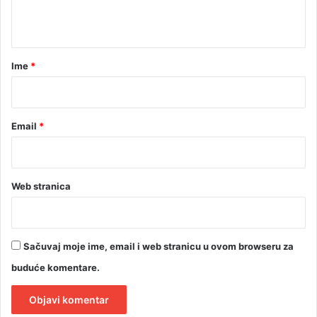
m
t
u
ž
a
a
r
Ime
*
*
Email
*
Web stranica
Sačuvaj moje ime, email i web stranicu u ovom browseru za
buduće komentare.