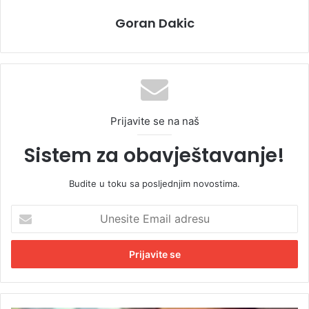
Goran Dakic
Prijavite se na naš
Sistem za obavještavanje!
Budite u toku sa posljednjim novostima.
U
n
e
s
i
t
e