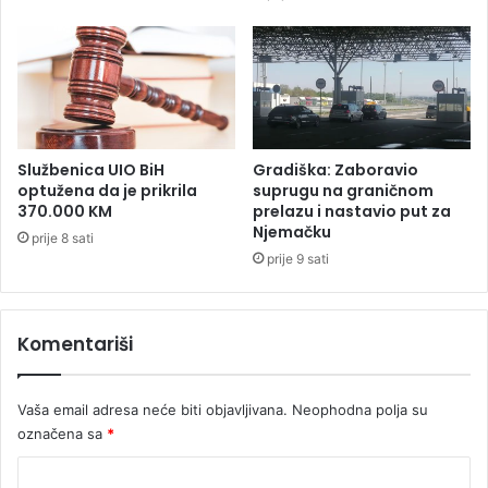
t
o
a
t
t
i
o
j
m
e
1
l
3
o
9
b
Službenica UIO BiH
Gradiška: Zaboravio
:
a
optužena da je prikrila
suprugu na graničnom
0
n
370.000 KM
prelazu i nastavio put za
Njemačku
j
prije 8 sati
a
prije 9 sati
l
u
č
Komentariši
k
o
g
Vaša email adresa neće biti objavljivana.
Neophodna polja su
p
označena sa
*
l
a
K
n