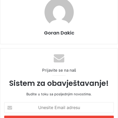
Goran Dakic
Prijavite se na naš
Sistem za obavještavanje!
Budite u toku sa posljednjim novostima.
U
n
e