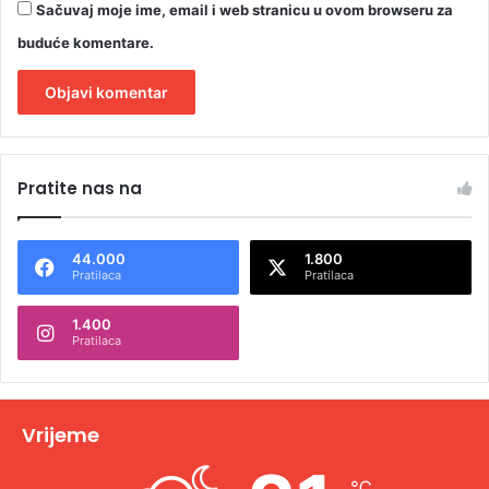
Sačuvaj moje ime, email i web stranicu u ovom browseru za
buduće komentare.
A
l
Pratite nas na
t
e
44.000
1.800
r
Pratilaca
Pratilaca
n
1.400
a
Pratilaca
t
i
v
Vrijeme
e
℃