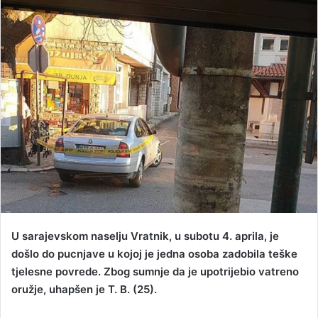
d
a
n
e
m
a
i
l
U sarajevskom naselju Vratnik, u subotu 4. aprila, je
došlo do pucnjave u kojoj je jedna osoba zadobila teške
tjelesne povrede. Zbog sumnje da je upotrijebio vatreno
oružje, uhapšen je T. B. (25).