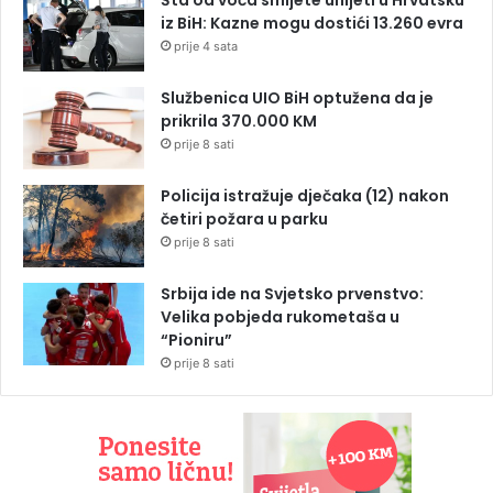
Šta od voća smijete unijeti u Hrvatsku
iz BiH: Kazne mogu dostići 13.260 evra
prije 4 sata
Službenica UIO BiH optužena da je
prikrila 370.000 KM
prije 8 sati
Policija istražuje dječaka (12) nakon
četiri požara u parku
prije 8 sati
Srbija ide na Svjetsko prvenstvo:
Velika pobjeda rukometaša u
“Pioniru”
prije 8 sati