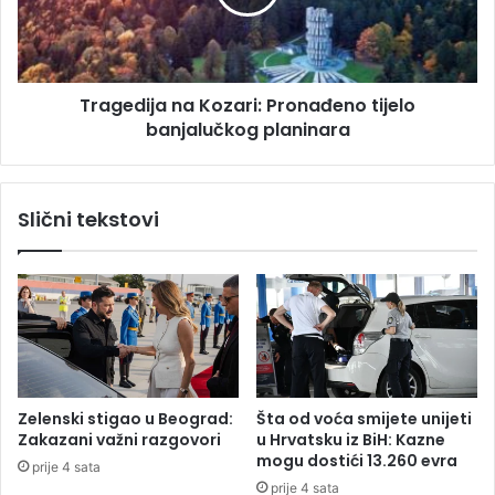
u
d
t
i
a
j
k
a
m
Tragedija na Kozari: Pronađeno tijelo
n
i
banjalučkog planinara
a
c
K
a
o
z
z
Slični tekstovi
a
a
v
r
r
i
š
:
e
P
n
r
a
o
r
n
e
a
Zelenski stigao u Beograd:
Šta od voća smijete unijeti
z
đ
Zakazani važni razgovori
u Hrvatsku iz BiH: Kazne
u
e
mogu dostići 13.260 evra
prije 4 sata
l
n
prije 4 sata