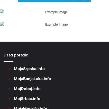
Lista portala
MojaSrpska.info
MojaBanjaLuka.info
MojDoboj.info
MojSrbac.info
MojaModriča.info