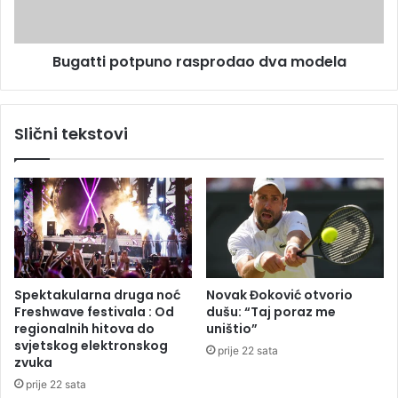
d
i
p
p
o
o
Bugatti potpuno rasprodao dva modela
č
t
e
p
t
u
k
n
Slični tekstovi
a
o
p
r
a
a
n
s
d
p
e
r
m
o
i
d
j
a
Spektakularna druga noć
Novak Đoković otvorio
e
o
Freshwave festivala : Od
dušu: “Taj poraz me
d
regionalnih hitova do
uništio”
v
svjetskog elektronskog
prije 22 sata
a
zvuka
m
prije 22 sata
o