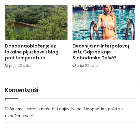
d
e
l
a
Danas naoblačenje uz
Decenija na Interpolovoj
lokalne pljuskove i blagi
listi: Gdje se krije
pad temperature
Slobodanka Tošić?
prije 22 sata
prije 22 sata
Komentariši
Vaša email adresa neće biti objavljivana.
Neophodna polja su
označena sa
*
K
o