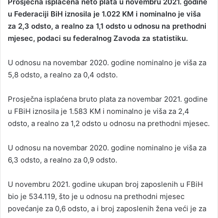
Prosječna isplaćena neto plata u novembru 2021. godine
a
u Federaciji BiH iznosila je 1.022 KM i nominalno je viša
n
za 2,3 odsto, a realno za 1,1 odsto u odnosu na prethodni
e
mjesec, podaci su federalnog Zavoda za statistiku.
m
a
U odnosu na novembar 2020. godine nominalno je viša za
i
5,8 odsto, a realno za 0,4 odsto.
l
Prosječna isplaćena bruto plata za novembar 2021. godine
u FBiH iznosila je 1.583 KM i nominalno je viša za 2,4
odsto, a realno za 1,2 odsto u odnosu na prethodni mjesec.
U odnosu na novembar 2020. godine nominalno je viša za
6,3 odsto, a realno za 0,9 odsto.
U novembru 2021. godine ukupan broj zaposlenih u FBiH
bio je 534.119, što je u odnosu na prethodni mjesec
povećanje za 0,6 odsto, a i broj zaposlenih žena veći je za