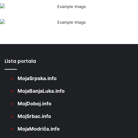
Lista portala
MojaSrpska.info
MojaBanjaLuka.info
MojDoboj.info
MojSrbac.info
MojaModriča.info