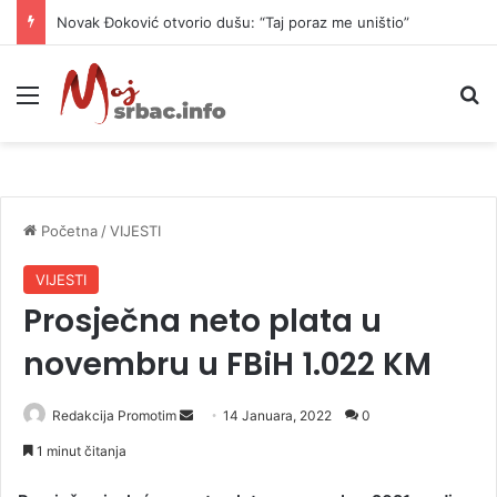
Novak Đoković otvorio dušu: “Taj poraz me uništio”
Meni
P
Početna
/
VIJESTI
VIJESTI
Prosječna neto plata u
novembru u FBiH 1.022 KM
Redakcija Promotim
S
14 Januara, 2022
0
e
1 minut čitanja
n
d