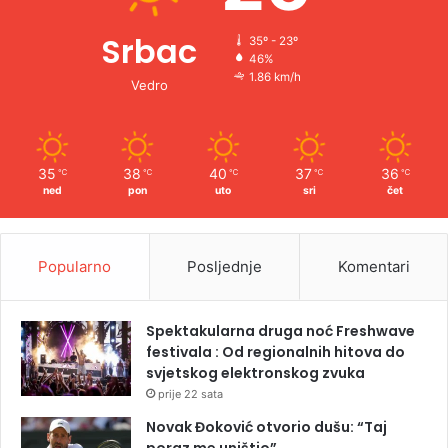
Srbac
35º - 23º
46%
1.86 km/h
Vedro
35
38
40
37
36
℃
℃
℃
℃
℃
ned
pon
uto
sri
čet
Popularno
Posljednje
Komentari
Spektakularna druga noć Freshwave
festivala : Od regionalnih hitova do
svjetskog elektronskog zvuka
prije 22 sata
Novak Đoković otvorio dušu: “Taj
poraz me uništio”