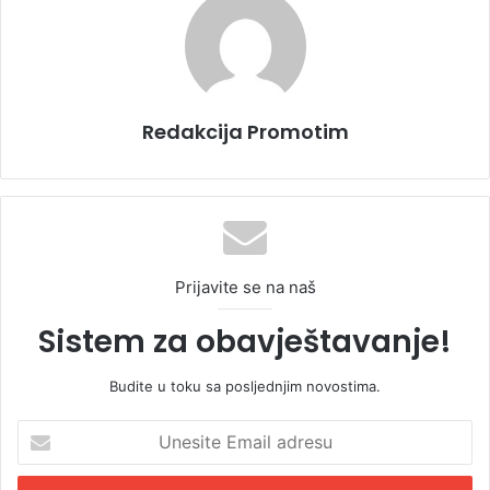
Redakcija Promotim
Prijavite se na naš
Sistem za obavještavanje!
Budite u toku sa posljednjim novostima.
U
n
e