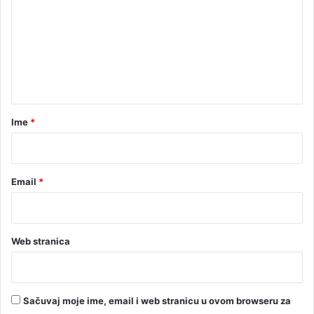
m
e
n
t
a
r
Ime
*
*
Email
*
Web stranica
Sačuvaj moje ime, email i web stranicu u ovom browseru za