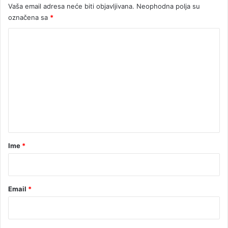
Vaša email adresa neće biti objavljivana.
Neophodna polja su
d
o
i
označena sa
*
r
t
a
K
e
c
l
a
o
j
m
a
e
n
t
a
r
Ime
*
*
Email
*