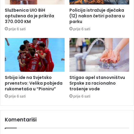
c
n
a
Službenica UIO BiH
Policija istražuje dječaka
i
,
optužena da je prikrila
(12) nakon četiri požara u
m
o
370.000 KM
parku
a
t
prije 6 sati
prije 6 sati
k
a
o
c
j
t
i
r
s
o
u
j
o
e
s
p
Srbija ide na Svjetsko
Stigao apel stanovništvu
t
o
prvenstvo: Velika pobjeda
Srpske za racionalno
a
g
rukometaša u “Pioniru”
trošenje vode
l
i
prije 6 sati
prije 6 sati
i
n
b
u
e
l
Komentariši
z
i
r
h
o
b