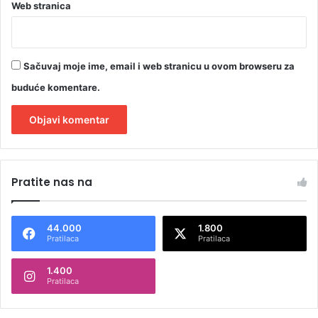
Web stranica
Sačuvaj moje ime, email i web stranicu u ovom browseru za
buduće komentare.
A
l
Pratite nas na
t
e
44.000
1.800
r
Pratilaca
Pratilaca
n
1.400
a
Pratilaca
t
i