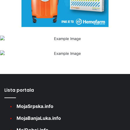
Lista portala
MojaSrpska.info
MojaBanjaLuka.info
MojDoboj.info