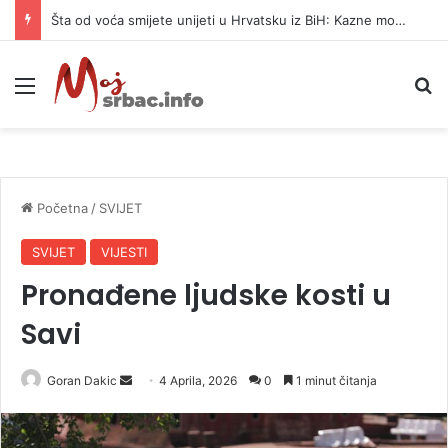
Šta od voća smijete unijeti u Hrvatsku iz BiH: Kazne mogu dostići 13.260 evra
Meni
P
Početna
/
SVIJET
SVIJET
VIJESTI
Pronađene ljudske kosti u
Savi
Goran Dakic
S
4 Aprila, 2026
0
1 minut čitanja
e
n