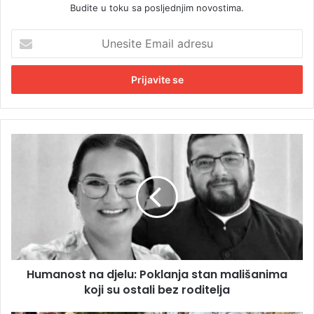
Budite u toku sa posljednjim novostima.
U
n
e
s
i
t
e
E
H
m
u
a
m
i
a
l
n
a
o
d
s
r
t
e
n
s
Humanost na djelu: Poklanja stan mališanima
a
u
koji su ostali bez roditelja
d
j