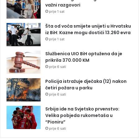
važni razgovori
prije 1 sat
Šta od voća smijete unijeti u Hrvatsku
iz BiH: Kazne mogu dostići 13.260 evra
prije 1 sat
Službenica UIO BiH optužena da je
prikrila 370.000 KM
prije 6 sati
Policija istražuje dječaka (12) nakon
četiri požara u parku
prije 6 sati
Srbija ide na Svjetsko prvenstvo:
Velika pobjeda rukometaša u
“Pioniru”
prije 6 sati