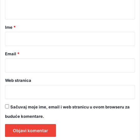
t
a
r
Ime
*
*
Email
*
Web stranica
Sačuvaj moje ime, email i web stranicu u ovom browseru za
buduće komentare.