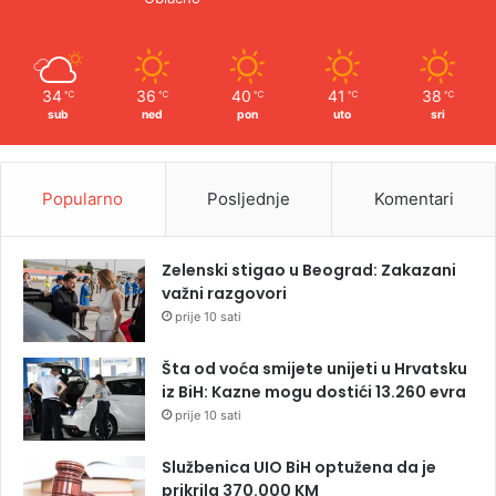
34
36
40
41
38
℃
℃
℃
℃
℃
sub
ned
pon
uto
sri
Popularno
Posljednje
Komentari
Zelenski stigao u Beograd: Zakazani
važni razgovori
prije 10 sati
Šta od voća smijete unijeti u Hrvatsku
iz BiH: Kazne mogu dostići 13.260 evra
prije 10 sati
Službenica UIO BiH optužena da je
prikrila 370.000 KM