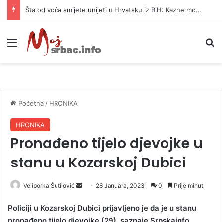
Šta od voća smijete unijeti u Hrvatsku iz BiH: Kazne mogu dostići 13.260 evra
Meni
P
Početna
/
HRONIKA
HRONIKA
Pronađeno tijelo djevojke u
stanu u Kozarskoj Dubici
Veliborka Šutilović
S
28 Januara, 2023
0
Prije minut
e
Policiji u Kozarskoj Dubici prijavljeno je da je u stanu
n
pronađeno tijelo djevojke (29), saznaje Srpskainfo.
d