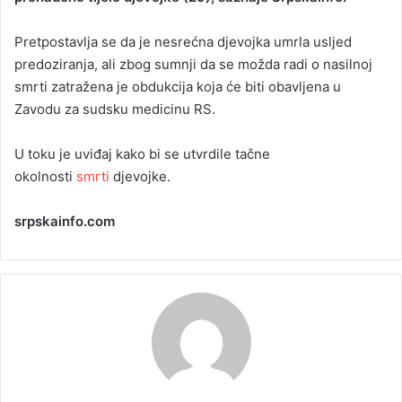
a
Pretpostavlja se da je nesrećna djevojka umrla usljed
n
predoziranja, ali zbog sumnji da se možda radi o nasilnoj
e
smrti zatražena je obdukcija koja će biti obavljena u
m
a
Zavodu za sudsku medicinu RS.
i
l
U toku je uviđaj kako bi se utvrdile tačne
okolnosti
smrti
djevojke.
srpskainfo.com