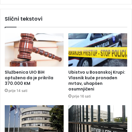
m
c
p
i
i
z
Slični tekstovi
o
a
n
i
u
n
n
t
e
e
z
r
n
e
a
s
n
o
Službenica UIO BiH
Ubistvo u Bosanskoj Krupi:
j
v
optužena da je prikrila
Vlasnik kuće pronađen
u
a
370.000 KM
mrtav, uhapšen
n
osumnjičeni
prije 14 sati
i
prije 16 sati
z
a
u
l
a
g