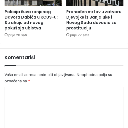
a
n
Policija čuva ranjenog
Pronađen mrtav u zatvoru:
j
Davora Dabića u KCUS-u:
Djevojke iz Banjaluke i
Strahuju od novog
Novog Sada dovodio za
e
pokušaja ubistva
prostituciju
u
S
prije 20 sati
prije 22 sata
r
p
s
Komentariši
k
u
Vaša email adresa neće biti objavljivana.
Neophodna polja su
označena sa
*
K
o
m
e
n