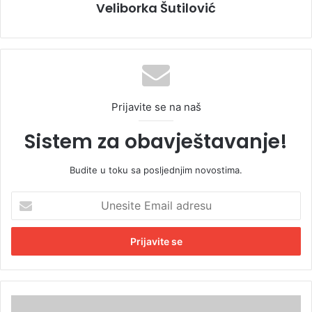
Veliborka Šutilović
Prijavite se na naš
Sistem za obavještavanje!
Budite u toku sa posljednjim novostima.
U
n
e
s
i
t
e
E
C