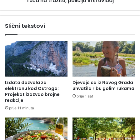
Tuča na trazitu, policija vrši uviđaj
z
B
i
A
t
l
u
Slični tekstovi
i
,
g
p
e
o
l
i
c
i
j
a
Izdata dozvola za
Djevojčica iz Novog Grada
v
elektranu kod Ostroga:
uhvatila ribu golim rukama
r
Projekat izazvao brojne
prije 1 sat
š
reakcije
i
prije 11 minuta
u
v
i
đ
a