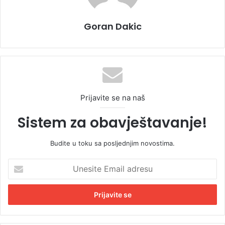
Goran Dakic
Prijavite se na naš
Sistem za obavještavanje!
Budite u toku sa posljednjim novostima.
U
n
e
s
i
t