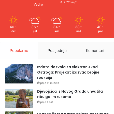
2.72 km/h
Vedro
40
36
34
38
40
℃
℃
℃
℃
℃
čet
pet
sub
ned
pon
Popularno
Posljednje
Komentari
Izdata dozvola za elektranu kod
Ostroga: Projekat izazvao brojne
reakcije
prije 11 minuta
Djevojčica iz Novog Grada uhvatila
ribu golim rukama
prije 1 sat
Lagana ljetna pasta salata gotova za