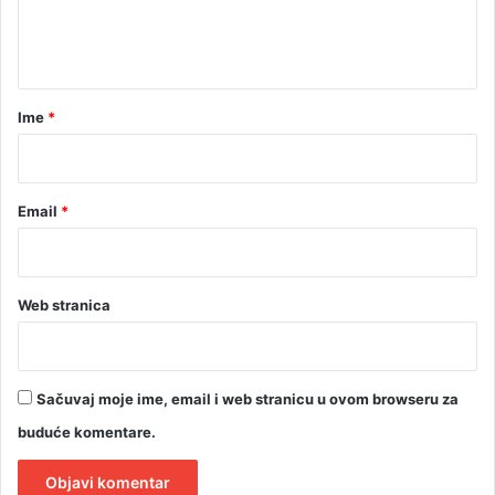
n
t
a
r
Ime
*
*
Email
*
Web stranica
Sačuvaj moje ime, email i web stranicu u ovom browseru za
buduće komentare.