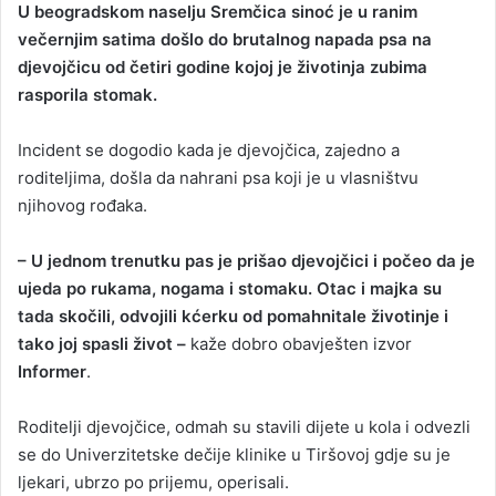
U beogradskom naselju Sremčica sinoć je u ranim
n
večernjim satima došlo do brutalnog napada psa na
d
djevojčicu od četiri godine kojoj je životinja zubima
a
rasporila stomak.
n
e
Incident se dogodio kada je djevojčica, zajedno a
m
a
roditeljima, došla da nahrani psa koji je u vlasništvu
i
njihovog rođaka.
l
– U jednom trenutku pas je prišao djevojčici i počeo da je
ujeda po rukama, nogama i stomaku. Otac i majka su
tada skočili, odvojili kćerku od pomahnitale životinje i
tako joj spasli život –
kaže dobro obavješten izvor
Informer
.
Roditelji djevojčice, odmah su stavili dijete u kola i odvezli
se do Univerzitetske dečije klinike u Tiršovoj gdje su je
ljekari, ubrzo po prijemu, operisali.