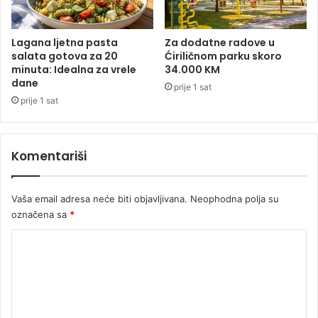
j
Lagana ljetna pasta
Za dodatne radove u
salata gotova za 20
Ćiriličnom parku skoro
minuta: Idealna za vrele
34.000 KM
dane
prije 1 sat
prije 1 sat
Komentariši
Vaša email adresa neće biti objavljivana.
Neophodna polja su
označena sa
*
K
o
m
e