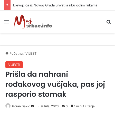
Djevojčica iz Novog Grada uhvatila ribu golim rukama
Meni
P
Početna
/
VIJESTI
VIJESTI
Prišla da nahrani
rođakovog vučjaka, pas joj
rasporio stomak
Goran Dakic
S
9 Jula, 2023
0
1 minut čitanja
e