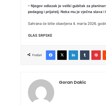
– Njegov odlazak je veliki gubitak za planin
pedagog i prijatelj. Neka mu je vječna slava i 
Sahrana će bitie obavljena 4. marta 2026. godi
GLAS SRPSKE
Facebook
X
LinkedIn
Tumblr
Pinterest
Podijeli
Goran Dakic