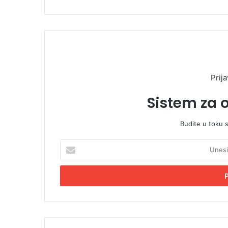
Prija
Sistem za 
Budite u toku 
U
n
e
s
i
t
e
E