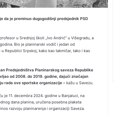
je da je preminuo dugogodišnji predsjednik PSD
rofesor u Srednjoj školi „Ivo Andrić“ u Višegradu, a
odina. Bio je planinarski vodič i jedan od
e u Republici Srpskoj, kako kao takmičar, tako i kao
član Predsjedništva Planinarskog saveza Republike
ljao od 2008. do 2019. godine, dajući značajan
u rada ove sportske organizacije –
kažu u Savezu.
u je 11. decembra 2024. godine u Banjaluci, na
dnog dana planina, uručena posebna plaketa
os razvoju planinarenja i organizaciji Saveza.