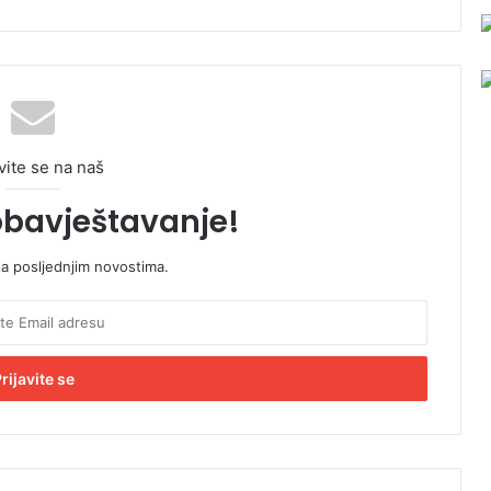
vite se na naš
obavještavanje!
sa posljednjim novostima.