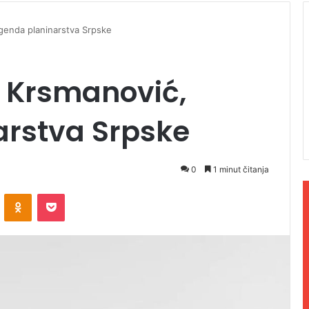
genda planinarstva Srpske
 Krsmanović,
arstva Srpske
0
1 minut čitanja
ontakte
Odnoklassniki
Pocket