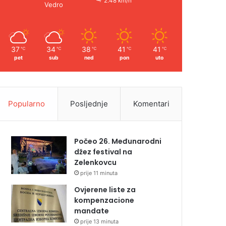
2.48 km/h
Vedro
37
34
38
41
41
℃
℃
℃
℃
℃
pet
sub
ned
pon
uto
Popularno
Posljednje
Komentari
Počeo 26. Međunarodni
džez festival na
Zelenkovcu
prije 11 minuta
Ovjerene liste za
kompenzacione
mandate
prije 13 minuta