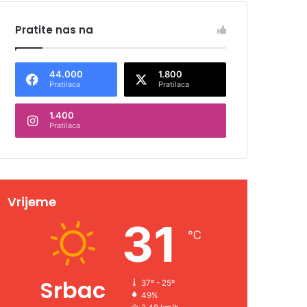
Pratite nas na
44.000
1.800
Pratilaca
Pratilaca
1.400
Pratilaca
Vrijeme
31
℃
Srbac
37º - 25º
49%