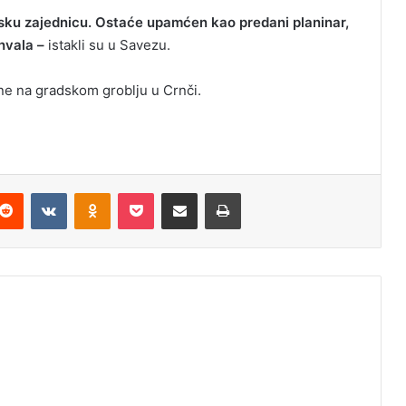
arsku zajednicu. Ostaće upamćen kao predani planinar,
hvala –
istakli su u Savezu.
ne na gradskom groblju u Crnči.
Reddit
VKontakte
Odnoklassniki
Pocket
Podijeli putem Emaila
Odštampaj