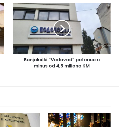
B
a
n
j
a
l
u
č
k
Banjalučki “Vodovod” potonuo u
i
minus od 4,5 miliona KM
“
V
o
d
o
v
o
d
”
p
o