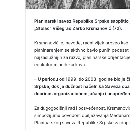
Planinarski savez Republike Srpske saopštio 
„Stolac“ Višegrad Žarko Krsmanović (72).
Krsmanović je, navode, radni vijek proveo kao p
planinarenjem se aktivno bavio punih pedeset g
najzaslužnijih za razvoj planinarske orijentacij
edukator mladih kadrova.
– U periodu od 1999. do 2003. godine bio je 
Srpske, dok je dužnost načelnika Saveza obav
doprinos organizacionom jačanju i unapređenj
Za dugogodišnji rad i posvećenost, Krsmanović
simpozijumu povodom obilježavanja Međunaro
Planinarskog saveza Republike Srpske za doprin