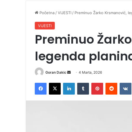
Početna
/
VIJESTI
/
Preminuo Žarko Krsmanović, le
VIJESTI
Preminuo Žarko
legenda planin
Goran Dakic
S
4 Marta, 2026
e
Facebook
X
LinkedIn
Tumblr
Pinterest
Reddit
VK
n
d
a
n
e
m
a