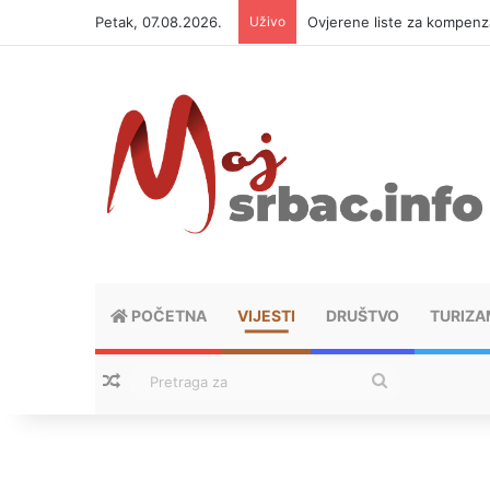
Petak, 07.08.2026.
Uživo
Ovjerene liste za kompen
POČETNA
VIJESTI
DRUŠTVO
TURIZA
Nasumični tekstovi
Pretraga
za