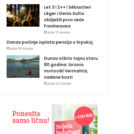
Let 3 i Z++ i Sébastien
Léger i Denis Sulta
obilježili prvo veče
Freshwavea
prije 17 minuta
Danas počinje isplata penzija u Srpskoj
prije 19 minuta
Dunav otkrio tajnu staru
80 godina: Izronio
motocikl Vermahta,
nađene kosti
prije 22 minute