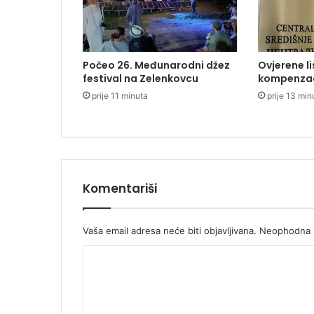
o
g
d
o
Počeo 26. Međunarodni džez
Ovjerene li
d
festival na Zelenkovcu
kompenza
a
prije 11 minuta
prije 13 min
t
k
a
k
o
r
i
Komentariši
s
n
i
Vaša email adresa neće biti objavljivana.
Neophodna p
c
K
i
m
o
a
m
u