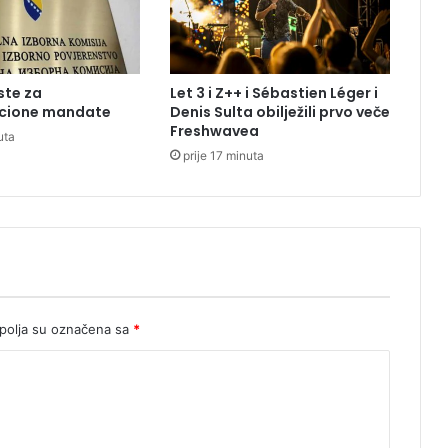
t
o
n
u
ste za
Let 3 i Z++ i Sébastien Léger i
o
cione mandate
Denis Sulta obilježili prvo veče
u
Freshwavea
uta
m
prije 17 minuta
i
n
u
s
o
d
4
,
5
olja su označena sa
*
m
i
l
i
o