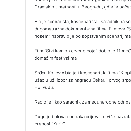
Dramskih Umetnosti u Beogradu, gdje je počeo
Bio je scenarista, koscenarista i saradnik na s
dugometražna dokumentarna filma. Filmove "Si
nosem" napravio je po sopstvenim scenarijima
Film "Sivi kamion crvene boje" dobio je 11 međ
domaćim festivalima.
Srđan Koljević bio je i koscenarista filma "Klo
ušao u uži izbor za nagradu Oskar, i prvog srps
Holivudu.
Radio je i kao saradnik za međunarodne odnos
Dugo je bolovao od raka crijeva i u više navrat
prenosi "Kurir".