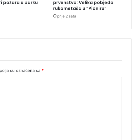
ri požara u parku
prvenstvo: Velika pobjeda
a
rukometaša u “Pioniru”
d
prije 2 sata
a
z
a
r
a
d
i
o
N
olja su označena sa
*
o
v
a
k
Đ
o
k
o
v
i