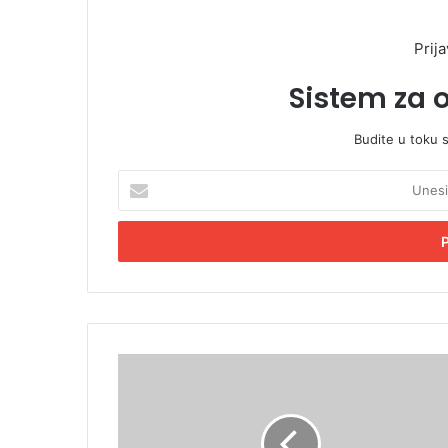
Prija
Sistem za 
Budite u toku 
U
n
e
s
i
t
e
E
m
P
a
o
i
ž
l
a
a
r