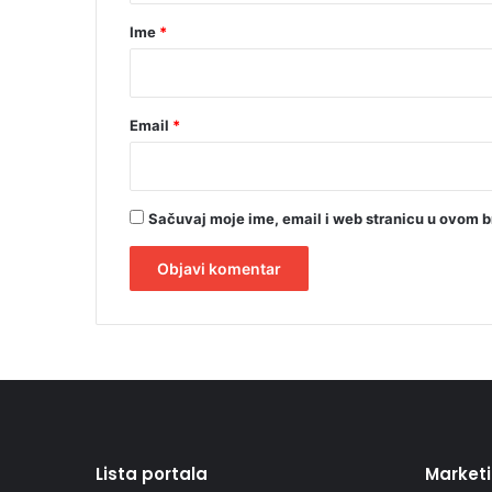
r
Ime
*
*
Email
*
Sačuvaj moje ime, email i web stranicu u ovom 
A
l
t
e
r
Lista portala
Market
n