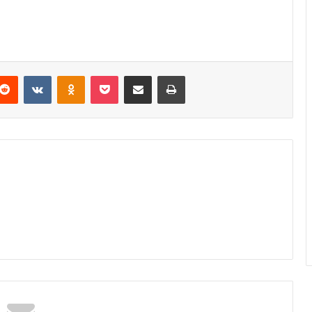
Reddit
VKontakte
Odnoklassniki
Pocket
Podijeli putem Emaila
Odštampaj