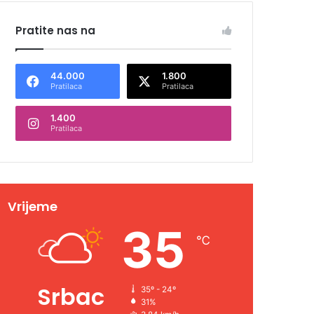
Pratite nas na
44.000
1.800
Pratilaca
Pratilaca
1.400
Pratilaca
Vrijeme
35
℃
Srbac
35º - 24º
31%