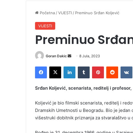
Početna
/
VIJESTI
/
Preminuo Srđan Koljević
VIJESTI
Preminuo Srđan
Goran Dakic
S
8 Jula, 2023
e
Facebook
X
LinkedIn
Tumblr
Pinterest
Reddit
VK
n
d
a
​Srđan Koljević, scenarista, reditelj i profesor
n
e
Koljević je bio filmski scenarista, reditelj i re
m
Dramskih Umetnosti u Beogradu. Bio je jedan od 
a
višestruki dobitnik priznanja za stvaralaštvo u 
i
l
Rođen je 31. decembra 1966. godine u Sarajevu