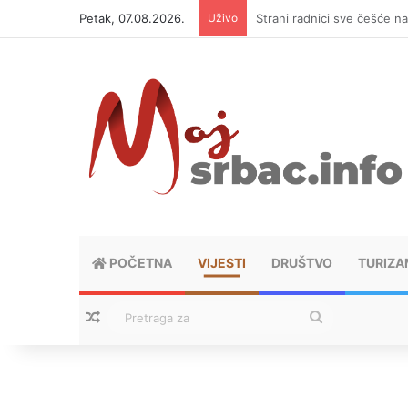
Petak, 07.08.2026.
Uživo
Gradiška: Zaboravio supru
POČETNA
VIJESTI
DRUŠTVO
TURIZA
Nasumični tekstovi
Pretraga
za