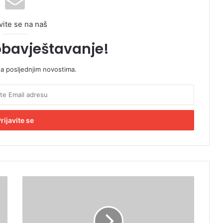
vite se na naš
obavještavanje!
sa posljednjim novostima.
P
o
g
l
e