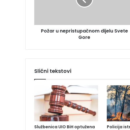
d
u
r
n
e
e
s
p
u
Požar u nepristupačnom dijelu Svete
r
Gore
i
s
t
u
p
a
Slični tekstovi
č
n
o
m
d
i
j
e
l
Službenica UIO BiH optužena
Policija is
u