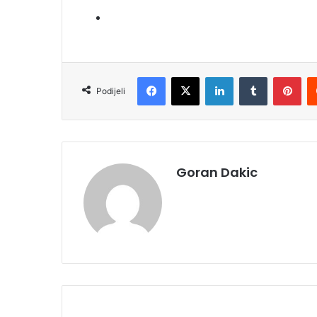
Facebook
X
LinkedIn
Tumblr
Pinterest
Podijeli
Goran Dakic