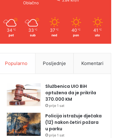
3.84 km/h
Oblačno
34
33
37
40
41
℃
℃
℃
℃
℃
pet
sub
ned
pon
uto
Popularno
Posljednje
Komentari
Službenica UIO BiH
optužena da je prikrila
370.000 KM
prije 1 sat
Policija istražuje dječaka
(12) nakon četiri požara
u parku
prije 1 sat