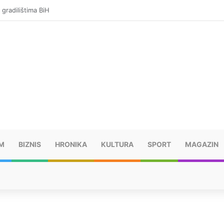
gu na graničnom prelazu i nastavio put za Njemačku
M
BIZNIS
HRONIKA
KULTURA
SPORT
MAGAZIN