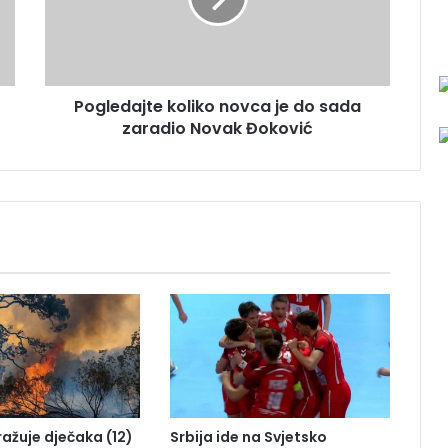
d
a
j
t
Pogledajte koliko novca je do sada
e
zaradio Novak Đoković
k
o
l
i
k
o
n
o
v
c
a
j
e
d
o
tražuje dječaka (12)
Srbija ide na Svjetsko
s