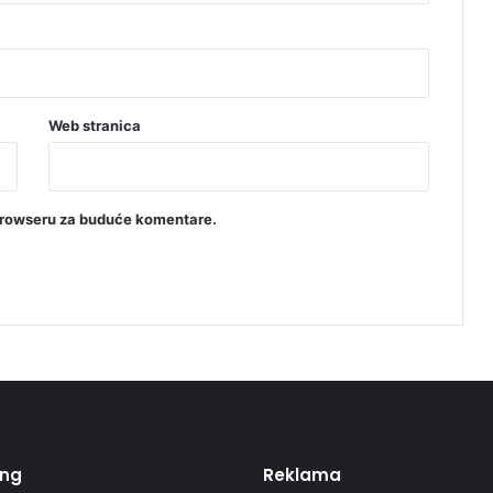
ć
Web stranica
browseru za buduće komentare.
ing
Reklama