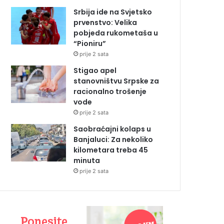
Srbija ide na Svjetsko
prvenstvo: Velika
pobjeda rukometaša u
“Pioniru”
prije 2 sata
Stigao apel
stanovništvu Srpske za
racionalno trošenje
vode
prije 2 sata
Saobraćajni kolaps u
Banjaluci: Za nekoliko
kilometara treba 45
minuta
prije 2 sata