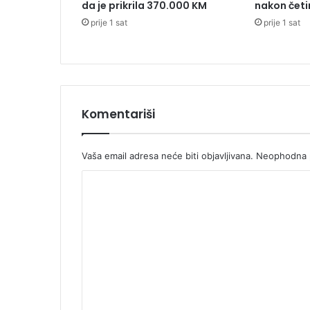
da je prikrila 370.000 KM
nakon četi
S
prije 1 sat
prije 1 sat
v
e
t
e
G
o
r
Komentariši
e
Vaša email adresa neće biti objavljivana.
Neophodna p
K
o
m
e
n
t
a