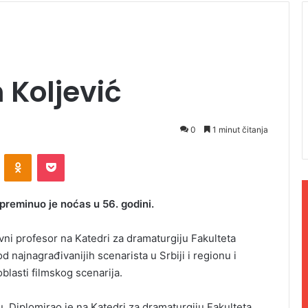
 Koljević
0
1 minut čitanja
ontakte
Odnoklassniki
Pocket
, preminuo je noćas u 56. godini.
dovni profesor na Katedri za dramaturgiju Fakulteta
najnagrađivanijih scenarista u Srbiji i regionu i
oblasti filmskog scenarija.
. Diplomirao je na Katedri za dramaturgiju Fakulteta