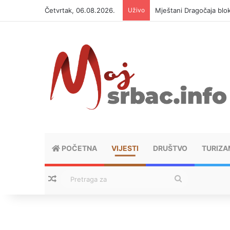
Četvrtak, 06.08.2026.
Uživo
Mještani Dragočaja bloki
POČETNA
VIJESTI
DRUŠTVO
TURIZA
Nasumični tekstovi
Pretraga
za