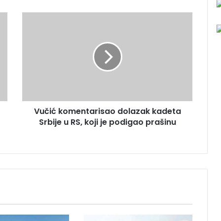
V
u
č
i
ć
k
o
m
e
Vučić komentarisao dolazak kadeta
n
Srbije u RS, koji je podigao prašinu
t
a
r
i
s
a
o
d
o
l