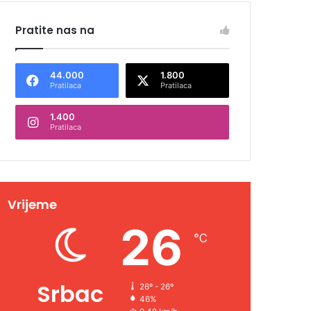
Pratite nas na
44.000
1.800
Pratilaca
Pratilaca
1.400
Pratilaca
Vrijeme
26
℃
Srbac
26º - 26º
46%