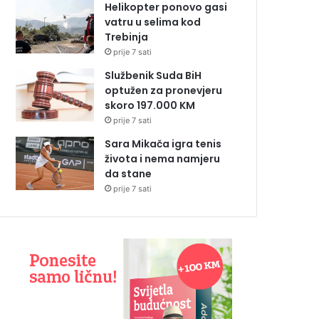
Helikopter ponovo gasi
vatru u selima kod
Trebinja
prije 7 sati
Službenik Suda BiH
optužen za pronevjeru
skoro 197.000 KM
prije 7 sati
Sara Mikača igra tenis
života i nema namjeru
da stane
prije 7 sati