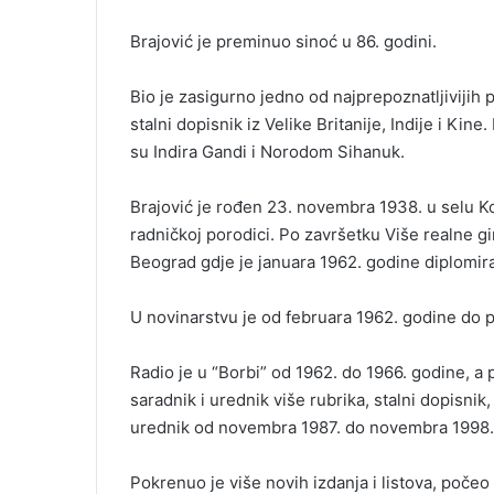
m
Brajović je preminuo sinoć u 86. godini.
a
i
Bio je zasigurno jedno od najprepoznatljivijih p
l
stalni dopisnik iz Velike Britanije, Indije i Kin
su Indira Gandi i Norodom Sihanuk.
Brajović je rođen 23. novembra 1938. u selu Ko
radničkoj porodici. Po završetku Više realne g
Beograd gdje je januara 1962. godine diplomir
U novinarstvu je od februara 1962. godine do p
Radio je u “Borbi” od 1962. do 1966. godine, a
saradnik i urednik više rubrika, stalni dopisnik,
urednik od novembra 1987. do novembra 1998.
Pokrenuo je više novih izdanja i listova, počeo