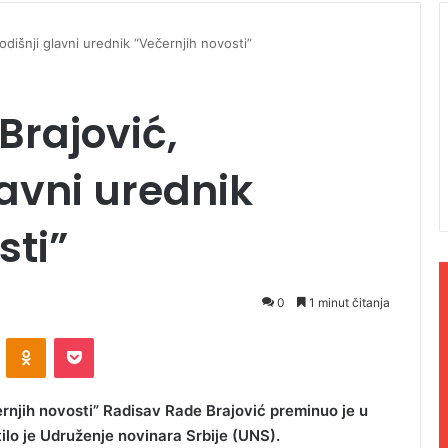
dišnji glavni urednik “Večernjih novosti”
Brajović,
avni urednik
sti”
0
1 minut čitanja
ontakte
Odnoklassniki
Pocket
ernjih novosti” Radisav Rade Brajović preminuo je u
ilo je Udruženje novinara Srbije (UNS).