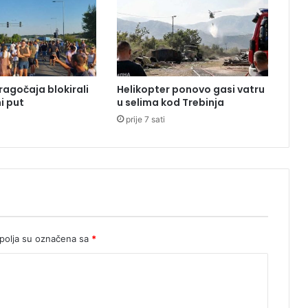
a
z
a
k
k
a
ragočaja blokirali
Helikopter ponovo gasi vatru
d
i put
u selima kod Trebinja
e
prije 7 sati
t
a
S
r
b
i
j
e
u
olja su označena sa
*
R
S
,
k
o