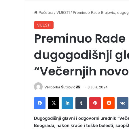
Početna
/
VIJESTI
/
Preminuo Rade Brajović, dugogo
VIJESTI
Preminuo Rade 
dugogodišnji gl
“Večernjih novo
Veliborka Šutilović
S
8 Jula, 2024
e
Facebook
X
LinkedIn
Tumblr
Pinterest
Reddit
VK
n
d
a
Dugogodišnji glavni i odgovorni urednik “Več
n
Beogradu, nakon kraće i teške bolesti, saopšt
e