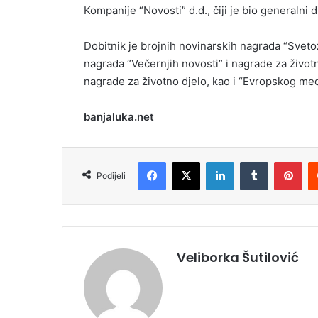
Kompanije “Novosti” d.d., čiji je bio generalni d
Dobitnik je brojnih novinarskih nagrada “Svetoz
nagrada “Večernjih novosti” i nagrade za živo
nagrade za životno djelo, kao i “Evropskog me
banjaluka.net
Facebook
X
LinkedIn
Tumblr
Pinterest
Podijeli
Veliborka Šutilović