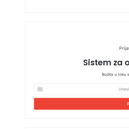
Prija
Sistem za 
Budite u toku 
U
n
e
s
i
t
e
E