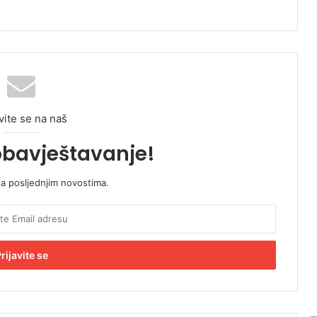
vite se na naš
obavještavanje!
sa posljednjim novostima.