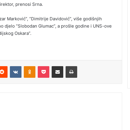
irektor, prenosi Srna.
ar Marković”, “Dimitrije Davidović”, više godišnjih
tno djelo “Slobodan Glumac”, a prošle godine i UNS-ove
dijskog Oskara”.
Reddit
VKontakte
Odnoklassniki
Pocket
Podijeli putem Emaila
Odštampaj