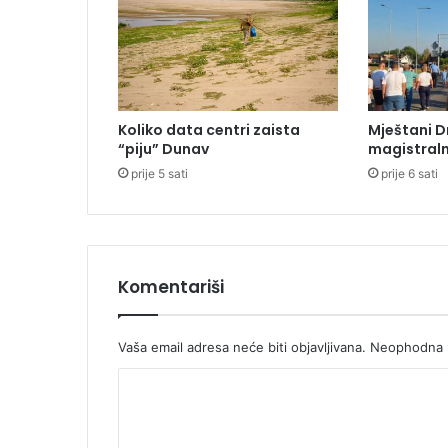
o
d
n
a
n
a
Koliko data centri zaista
Mještani D
g
“piju” Dunav
magistraln
r
prije 5 sati
prije 6 sati
a
d
a
z
a
i
Komentariši
s
t
r
Vaša email adresa neće biti objavljivana.
Neophodna p
a
K
ž
i
o
v
m
a