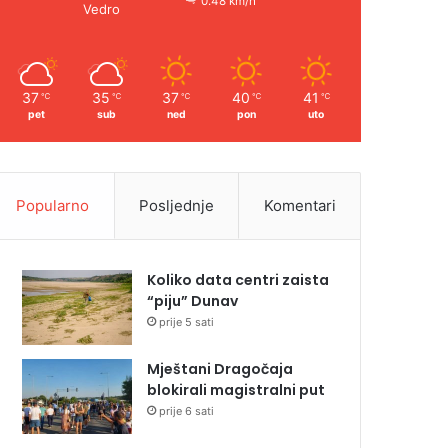
0.48 km/h
Vedro
37
35
37
40
41
℃
℃
℃
℃
℃
pet
sub
ned
pon
uto
Popularno
Posljednje
Komentari
Koliko data centri zaista
“piju” Dunav
prije 5 sati
Mještani Dragočaja
blokirali magistralni put
prije 6 sati