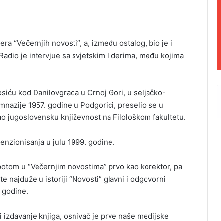
era “Večernjih novosti”, a, između ostalog, bio je i
e. Radio je intervjue sa svjetskim liderima, među kojima
siću kod Danilovgrada u Crnoj Gori, u seljačko-
imnazije 1957. godine u Podgorici, preselio se u
ao jugoslovensku književnost na Filološkom fakultetu.
enzionisanja u julu 1999. godine.
 potom u “Večernjim novostima” prvo kao korektor, pa
 te najduže u istoriji “Novosti” glavni i odgovorni
 godine.
 i izdavanje knjiga, osnivač je prve naše medijske