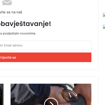
vite se na naš
obavještavanje!
sa posljednjim novostima.
D
v
o
j