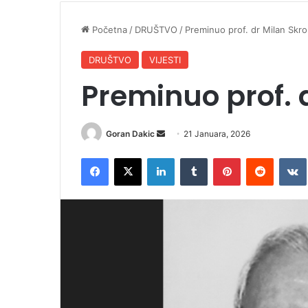
Početna
/
DRUŠTVO
/
Preminuo prof. dr Milan Skro
DRUŠTVO
VIJESTI
Preminuo prof. 
Goran Dakic
S
21 Januara, 2026
e
Facebook
X
LinkedIn
Tumblr
Pinterest
Reddit
VK
n
d
a
n
e
m
a
i
l