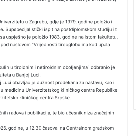
Univerzitetu u Zagrebu, gdje je 1979. godine položio i
ine. Supspecijalistički ispit na postdiplomskom studiju iz
esa uspješno je položio 1983. godine na istom fakultetu,
d pod naslovom “Vrijednosti tireoglobulina kod upala
lin u tiroidnim i netiroidnim oboljenjima” odbranio je
teta u Banjoj Luci.
 Luci obavljao je dužnost prodekana za nastavu, kao i
u medicinu Univerzitetskog kliničkog centra Republike
rzitetsko kliničkog centra Srpske.
nih radova i publikacija, te bio učesnik niza značajnih
2026. godine, u 12.30 časova, na Centralnom gradskom