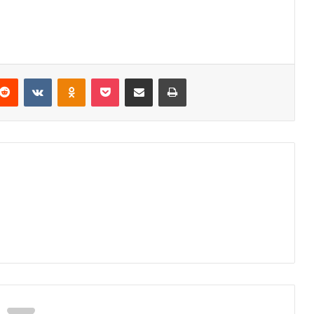
Reddit
VKontakte
Odnoklassniki
Pocket
Podijeli putem Emaila
Odštampaj