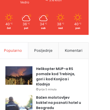
3.16 km/h
Vedro
40
36
34
38
40
℃
℃
℃
℃
℃
čet
pet
sub
ned
pon
Popularno
Posljednje
Komentari
Helikopter MUP-a RS
pomaže kod Trebinja,
gori i kod Konjica i
Kladnja
prije 5 minuta
Bačen molotovljev
koktel na poznati hotel u
Beogradu