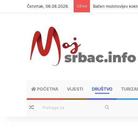
Četvrtak, 06.08.2026.
Uživo
Bačen molotovljev kokt
POČETNA
VIJESTI
DRUŠTVO
TURIZA
Nasumični tekstovi
Pretraga
za