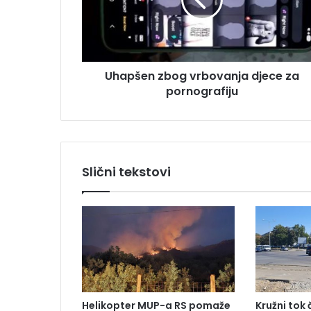
š
d
e
r
n
e
z
s
b
u
Uhapšen zbog vrbovanja djece za
o
pornografiju
g
v
r
b
o
v
Slični tekstovi
a
n
j
a
d
j
e
c
e
Helikopter MUP-a RS pomaže
Kružni tok
z