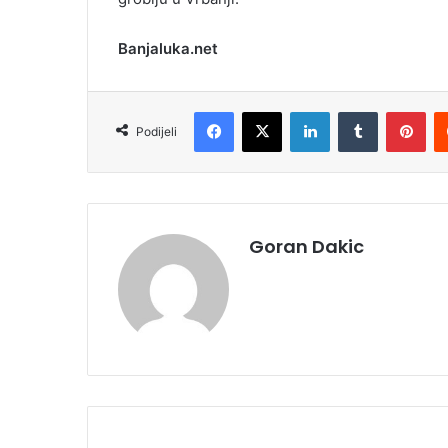
Banjaluka.net
Facebook
X
LinkedIn
Tumblr
Pinterest
Podijeli
Goran Dakic