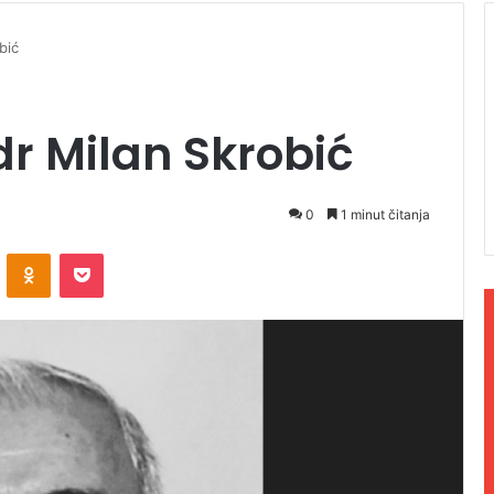
bić
dr Milan Skrobić
0
1 minut čitanja
ontakte
Odnoklassniki
Pocket