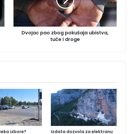
a
c
p
a
o
Dvojac pao zbog pokušaja ubistva,
z
tuče i droge
b
o
g
p
o
k
u
š
a
j
a
u
b
i
s
 čeka izbore?
Izdata dozvola za elektranu
t