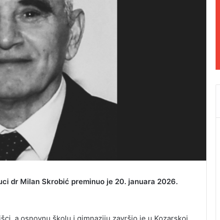
uci dr Milan Skrobić preminuo je 20. januara 2026.
šci, a osnovnu školu i gimnaziju završio je u Kozarskoj