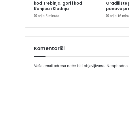
kod Trebinja, gori i kod
Gradilište 
a
Konjica i Kladnja
ponovo pro
p
prije 5 minuta
prije 16 min
o
r
n
o
g
r
Komentariši
a
f
i
Vaša email adresa neće biti objavljivana.
Neophodna p
j
K
u
o
m
e
n
t
a