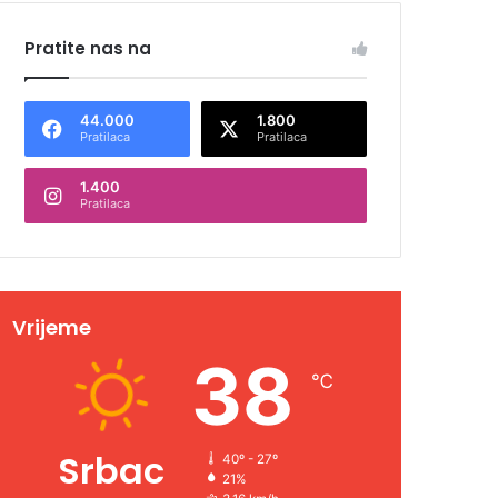
Pratite nas na
44.000
1.800
Pratilaca
Pratilaca
1.400
Pratilaca
Vrijeme
38
℃
Srbac
40º - 27º
21%