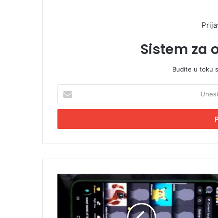
Prija
Sistem za 
Budite u toku 
U
n
e
s
i
t
e
E
m
U
a
h
i
a
l
p
a