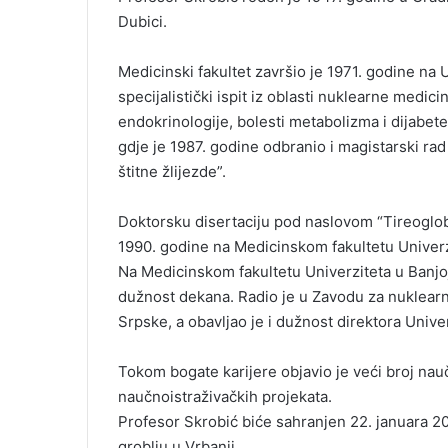
Dubici.
Medicinski fakultet završio je 1971. godine na 
specijalistički ispit iz oblasti nuklearne medic
endokrinologije, bolesti metabolizma i dijabet
gdje je 1987. godine odbranio i magistarski ra
štitne žlijezde”.
Doktorsku disertaciju pod naslovom “Tireoglobu
1990. godine na Medicinskom fakultetu Univerzi
Na Medicinskom fakultetu Univerziteta u Banjoj
dužnost dekana. Radio je u Zavodu za nuklearn
Srpske, a obavljao je i dužnost direktora Unive
Tokom bogate karijere objavio je veći broj nauč
naučnoistraživačkih projekata.
Profesor Skrobić biće sahranjen 22. januara 
groblju u Vrbanji.