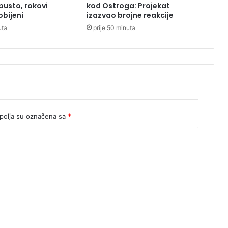
pusto, rokovi
kod Ostroga: Projekat
v
bijeni
izazvao brojne reakcije
a
uta
prije 50 minuta
,
t
u
č
e
i
d
r
o
olja su označena sa
*
g
e