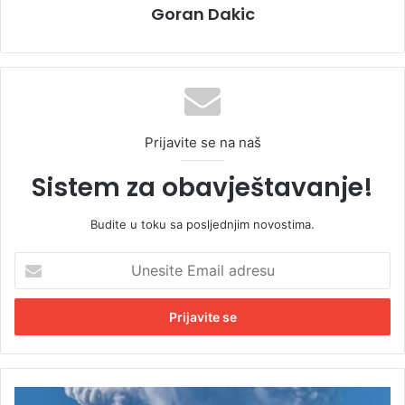
Goran Dakic
Prijavite se na naš
Sistem za obavještavanje!
Budite u toku sa posljednjim novostima.
U
n
e
s
i
t
e
E
E