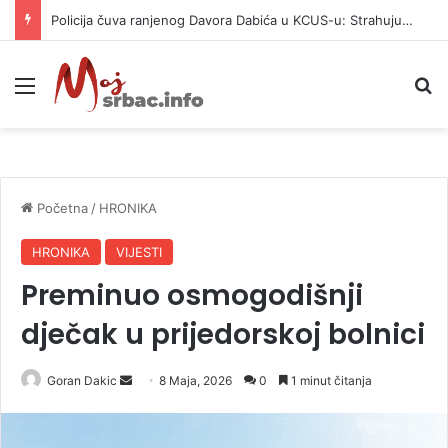
Policija čuva ranjenog Davora Dabića u KCUS-u: Strahuju od novog pokušaja ubistva
Meni
P
Početna
/
HRONIKA
HRONIKA
VIJESTI
Preminuo osmogodišnji
dječak u prijedorskoj bolnici
Goran Dakic
S
8 Maja, 2026
0
1 minut čitanja
e
n