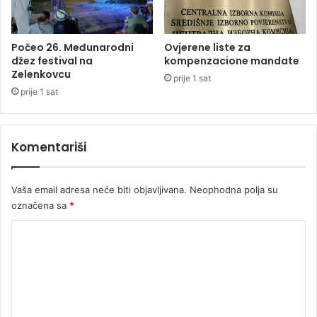
h
u
b
a
Počeo 26. Međunarodni
Ovjerene liste za
P
džez festival na
kompenzacione mandate
Zelenkovcu
D
prije 1 sat
P
prije 1 sat
-
a
u
Komentariši
N
S
R
Vaša email adresa neće biti objavljivana.
Neophodna polja su
S
označena sa
*
K
o
m
e
n