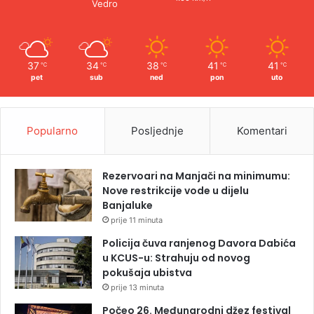
Vedro
37
34
38
41
41
℃
℃
℃
℃
℃
pet
sub
ned
pon
uto
Popularno
Posljednje
Komentari
Rezervoari na Manjači na minimumu:
Nove restrikcije vode u dijelu
Banjaluke
prije 11 minuta
Policija čuva ranjenog Davora Dabića
u KCUS-u: Strahuju od novog
pokušaja ubistva
prije 13 minuta
Počeo 26. Međunarodni džez festival