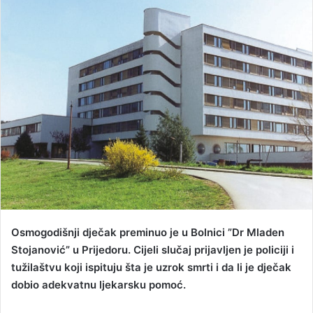
d
a
n
e
m
a
i
l
Osmogodišnji dječak preminuo je u Bolnici ”Dr Mladen
Stojanović” u Prijedoru. Cijeli slučaj prijavljen je policiji i
tužilaštvu koji ispituju šta je uzrok smrti i da li je dječak
dobio adekvatnu ljekarsku pomoć.