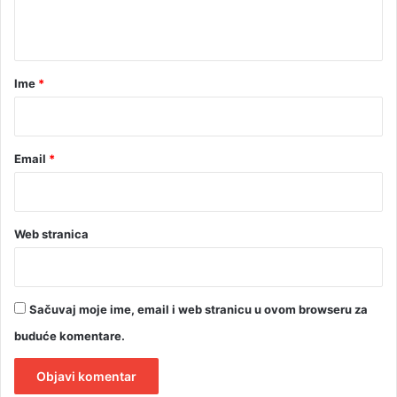
t
a
r
Ime
*
*
Email
*
Web stranica
Sačuvaj moje ime, email i web stranicu u ovom browseru za
buduće komentare.