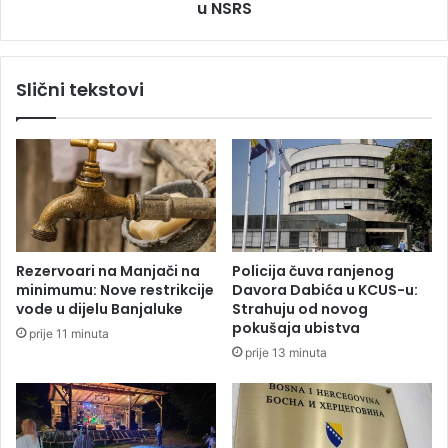
z
u NSRS
i
i
ć
j
o
i
b
Slični tekstovi
,
j
i
a
m
v
a
i
m
o
r
k
t
o
v
j
i
e
Rezervoari na Manjači na
Policija čuva ranjenog
h
n
minimumu: Nove restrikcije
Davora Dabića u KCUS-u:
i
o
vode u dijelu Banjaluke
Strahuju od novog
n
v
pokušaja ubistva
prije 11 minuta
e
i
prije 13 minuta
s
š
t
e
a
f
l
k
i
l