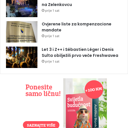
na Zelenkovcu
prije 1 sat
Ovjerene liste za kompenzacione
mandate
prije 1 sat
Let 3 i Z++ i Sébastien Léger i Denis
Sulta obilježili prvo veče Freshwavea
prije 1 sat