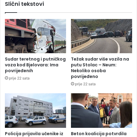
Slični tekstovi
i
u
s
s
u
l
p
i
r
j
u
e
ž
t
n
a
i
n
Sudar teretnog i putničkog
Težak sudar više vozila na
c
j
voza kod Bjelovara: Ima
putu Stolac – Neum:
i
u
povrijeđenih
Nekoliko osoba
,
a
povrijeđeno
prije 22 sata
d
u
prije 22 sata
j
t
e
a
c
u
a
M
p
o
o
d
v
r
r
i
Policija prijavila učenike iz
Beton koalicija potvrdila