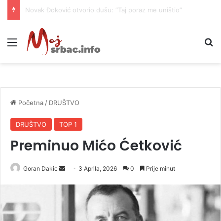
Danas naoblačenje uz lokalne pljuskove i blagi pad temperature
Meni
P
Početna
/
DRUŠTVO
DRUŠTVO
TOP 1
Preminuo Mićo Ćetković
Goran Dakic
S
3 Aprila, 2026
0
Prije minut
e
n
d
a