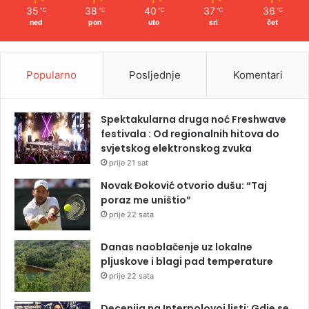
35
38
40
37
36
℃
℃
℃
℃
℃
ned
pon
uto
sri
čet
Popularno
Posljednje
Komentari
Spektakularna druga noć Freshwave
festivala : Od regionalnih hitova do
svjetskog elektronskog zvuka
prije 21 sat
Novak Đoković otvorio dušu: “Taj
poraz me uništio”
prije 22 sata
Danas naoblačenje uz lokalne
pljuskove i blagi pad temperature
prije 22 sata
Decenija na Interpolovoj listi: Gdje se