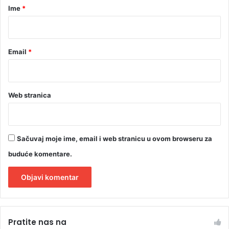
r
Ime
*
*
Email
*
Web stranica
Sačuvaj moje ime, email i web stranicu u ovom browseru za
buduće komentare.
A
l
Pratite nas na
t