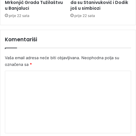
i
Mrkonjić Grada Tužilaštvu
da su Stanivuković i Dodik
č
u Banjaluci
još u simbiozi
j
i
e
prije 22 sata
prije 22 sata
đ
e
n
Komentariši
a
Vaša email adresa neće biti objavljivana.
Neophodna polja su
označena sa
*
K
o
m
e
n
t
a