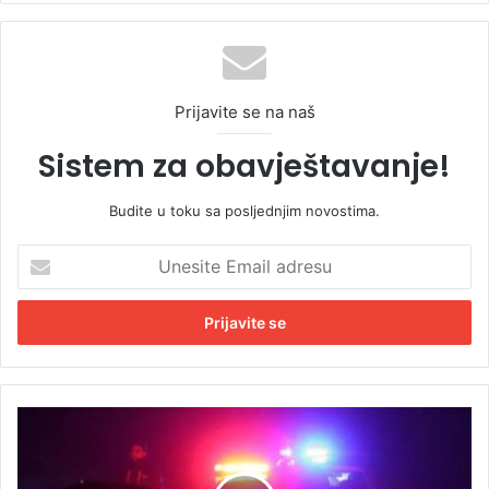
Prijavite se na naš
Sistem za obavještavanje!
Budite u toku sa posljednjim novostima.
U
n
e
s
i
t
e
E
T
m
r
a
a
i
g