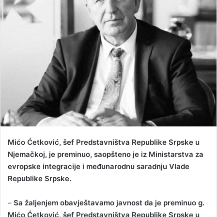
n
e
m
a
i
l
Mićo Ćetković, šef Predstavništva Republike Srpske u
Njemačkoj, je preminuo, saopšteno je iz Ministarstva za
evropske integracije i međunarodnu saradnju Vlade
Republike Srpske.
–
Sa žaljenjem obavještavamo javnost da je preminuo g.
Mićo Ćetković, šef Predstavništva Republike Srpske u