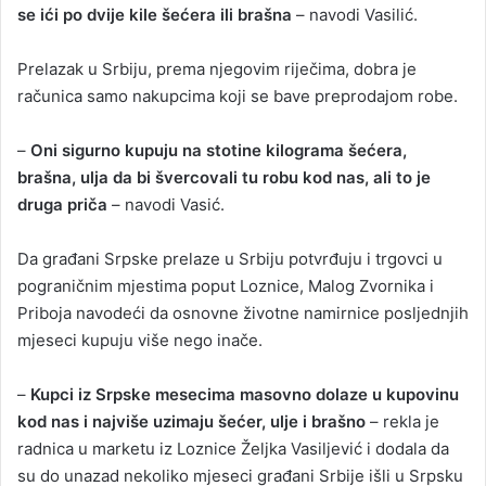
se ići po dvije kile šećera ili brašna
– navodi Vasilić.
Prelazak u Srbiju, prema njegovim riječima, dobra je
računica samo nakupcima koji se bave preprodajom robe.
–
Oni sigurno kupuju na stotine kilograma šećera,
brašna, ulja da bi švercovali tu robu kod nas, ali to je
druga priča
– navodi Vasić.
Da građani Srpske prelaze u Srbiju potvrđuju i trgovci u
pograničnim mjestima poput Loznice, Malog Zvornika i
Priboja navodeći da osnovne životne namirnice posljednjih
mjeseci kupuju više nego inače.
–
Kupci iz Srpske mesecima masovno dolaze u kupovinu
kod nas i najviše uzimaju šećer, ulje i brašno
– rekla je
radnica u marketu iz Loznice Željka Vasiljević i dodala da
su do unazad nekoliko mjeseci građani Srbije išli u Srpsku