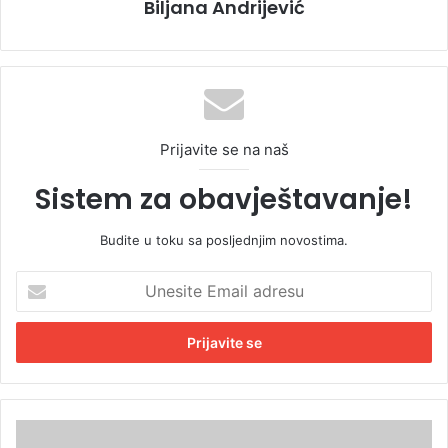
Biljana Andrijević
Prijavite se na naš
Sistem za obavještavanje!
Budite u toku sa posljednjim novostima.
U
n
e
s
i
t
e
E
I