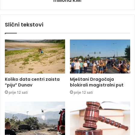
miliona KM!
a
l
p
a
r
I
Slični tekstovi
o
R
t
B
i
-
v
u
R
d
a
a
f
„
e
P
:
r
Koliko data centri zaista
Mještani Dragočaja
S
o
“piju” Dunav
blokirali magistralni put
a
i
prije 12 sati
prije 12 sati
m
n
o
t
d
e
a
r
n
u
e
“
p
p