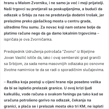
hranu u Malom Zvorniku, i ne samo ja već i moji prijatelji.
Naši trgovci su pretjerali sa poskupljenjima, a budući da
odlazak u Srbiju za nas ne predstavlja dodatni trošak, jer
prelazimo preko pješačkog mosta u centru grada,
uštedimo finu sumu. Za novac koji nam ostane bolje da
platimo račune nego da ga damo lokalnim trgovcima
–
ispričala je ova Zvorničanka.
Predsjednik Udruženja potrošača "Zvono" iz Bijeljine
Jovan Vasilić ističe da, iako i ovaj semberski grad graniči
sa Srbijom, za sada nema masovnijih odlazaka po osnovne
životne namirnice te da se radi o sporadičnim slučajevima.
–
Razlika koja postoji u cijeni hrane nije posebno velika
da bi se isplatio prelazak granice. U ovoj krizi ljudi
kalkulišu, vode računa o svakom feningu pa tako kad se
uračuna potrošeno gorivo na odlazak, čekanja na
granici, a plaća se i prelazak mosta oko tri KM, ne isplati