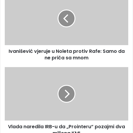
m
v
a
a
i
n
l
i
a
š
d
e
r
v
e
i
s
Ivanišević vjeruje u Noleta protiv Rafe: Samo da
ć
u
ne priča sa mnom
v
j
e
V
r
l
u
a
j
d
e
a
u
n
N
a
o
r
l
e
e
Vlada naredila IRB-u da „Prointeru“ pozajmi dva
d
t
i