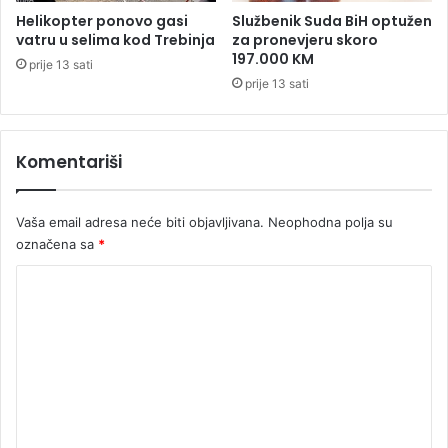
r
o
Helikopter ponovo gasi
Službenik Suda BiH optužen
i
z
vatru u selima kod Trebinja
za pronevjeru skoro
č
a
197.000 KM
prije 13 sati
a
j
prije 13 sati
s
m
a
i
m
d
n
Komentariši
v
o
a
m
m
Vaša email adresa neće biti objavljivana.
Neophodna polja su
i
l
označena sa
*
i
K
o
n
o
a
m
K
M
e
!
n
t