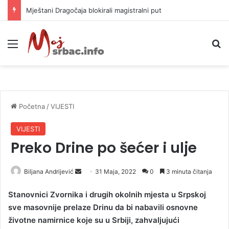
Helikopter ponovo gasi vatru u selima kod Trebinja
Meni
P
Početna
/
VIJESTI
VIJESTI
Preko Drine po šećer i ulje
Biljana Andrijević
S
31 Maja, 2022
0
3 minuta čitanja
e
Stanovnici Zvornika i drugih okolnih mjesta u Srpskoj
n
sve masovnije prelaze Drinu da bi nabavili osnovne
d
životne namirnice koje su u Srbiji, zahvaljujući
a