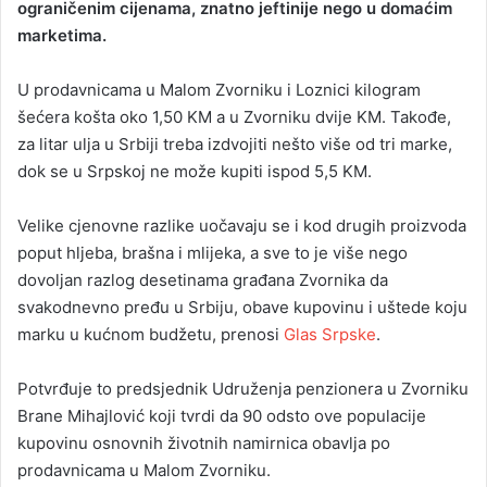
ograničenim cijenama, znatno jeftinije nego u domaćim
n
marketima.
e
m
a
U prodavnicama u Malom Zvorniku i Loznici kilogram
i
šećera košta oko 1,50 KM a u Zvorniku dvije KM. Takođe,
l
za litar ulja u Srbiji treba izdvojiti nešto više od tri marke,
dok se u Srpskoj ne može kupiti ispod 5,5 KM.
Velike cjenovne razlike uočavaju se i kod drugih proizvoda
poput hljeba, brašna i mlijeka, a sve to je više nego
dovoljan razlog desetinama građana Zvornika da
svakodnevno pređu u Srbiju, obave kupovinu i uštede koju
marku u kućnom budžetu, prenosi
Glas Srpske
.
Potvrđuje to predsjednik Udruženja penzionera u Zvorniku
Brane Mihajlović koji tvrdi da 90 odsto ove populacije
kupovinu osnovnih životnih namirnica obavlja po
prodavnicama u Malom Zvorniku.