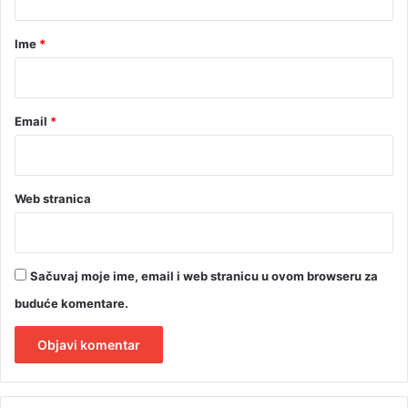
a
r
Ime
*
*
Email
*
Web stranica
Sačuvaj moje ime, email i web stranicu u ovom browseru za
buduće komentare.
A
l