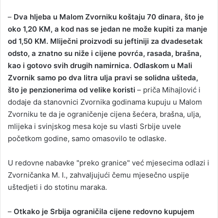
–
Dva hljeba u Malom Zvorniku koštaju 70 dinara, što je
oko 1,20 KM, a kod nas se jedan ne može kupiti za manje
od 1,50 KM. Mliječni proizvodi su jeftiniji za dvadesetak
odsto, a znatno su niže i cijene povrća, rasada, brašna,
kao i gotovo svih drugih namirnica. Odlaskom u Mali
Zvornik samo po dva litra ulja pravi se solidna ušteda,
što je penzionerima od velike koristi
– priča Mihajlović i
dodaje da stanovnici Zvornika godinama kupuju u Malom
Zvorniku te da je ograničenje cijena šećera, brašna, ulja,
mlijeka i svinjskog mesa koje su vlasti Srbije uvele
početkom godine, samo omasovilo te odlaske.
U redovne nabavke "preko granice" već mjesecima odlazi i
Zvorničanka M. I., zahvaljujući čemu mjesečno uspije
uštedjeti i do stotinu maraka.
–
Otkako je Srbija ograničila cijene redovno kupujem