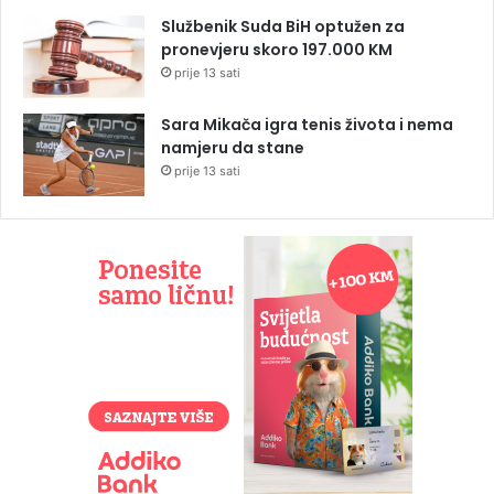
Službenik Suda BiH optužen za
pronevjeru skoro 197.000 KM
prije 13 sati
Sara Mikača igra tenis života i nema
namjeru da stane
prije 13 sati