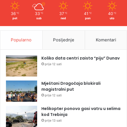
36
33
37
41
40
℃
℃
℃
℃
℃
pet
sub
ned
pon
uto
Popularno
Posljednje
Komentari
Koliko data centri zaista “piju” Dunav
prije 12 sati
Mještani Dragočaja blokirali
magistralni put
prije 12 sati
Helikopter ponovo gasi vatru u selima
kod Trebinja
prije 13 sati