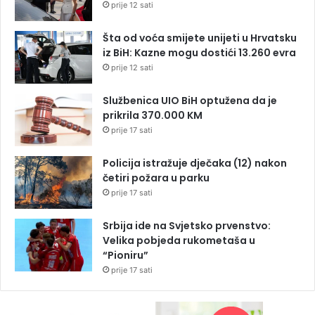
prije 12 sati
Šta od voća smijete unijeti u Hrvatsku
iz BiH: Kazne mogu dostići 13.260 evra
prije 12 sati
Službenica UIO BiH optužena da je
prikrila 370.000 KM
prije 17 sati
Policija istražuje dječaka (12) nakon
četiri požara u parku
prije 17 sati
Srbija ide na Svjetsko prvenstvo:
Velika pobjeda rukometaša u
“Pioniru”
prije 17 sati