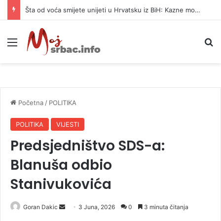
Šta od voća smijete unijeti u Hrvatsku iz BiH: Kazne mogu dostići 13.260 evra
Meni
P
Početna
/
POLITIKA
POLITIKA
VIJESTI
Predsjedništvo SDS-a:
Blanuša odbio
Stanivukovića
Goran Dakic
S
3 Juna, 2026
0
3 minuta čitanja
e