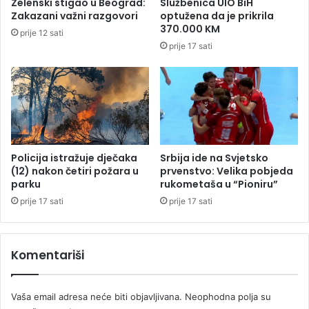
Zelenski stigao u Beograd:
Službenica UIO BiH
i
p
Zakazani važni razgovori
optužena da je prikrila
v
o
370.000 KM
prije 12 sati
r
k
prije 17 sati
u
o
ć
j
i
n
n
o
u
m
n
g
e
l
k
u
Policija istražuje dječaka
Srbija ide na Svjetsko
a
m
(12) nakon četiri požara u
prvenstvo: Velika pobjeda
o
c
parku
rukometaša u “Pioniru”
s
u
prije 17 sati
prije 17 sati
t
:
a
"
n
N
Komentariši
e
a
k
j
o
g
Vaša email adresa neće biti objavljivana.
Neophodna polja su
d
o