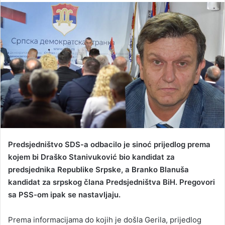
n
d
a
n
e
m
a
i
l
Predsjedništvo SDS-a odbacilo je sinoć prijedlog prema
kojem bi Draško Stanivuković bio kandidat za
predsjednika Republike Srpske, a Branko Blanuša
kandidat za srpskog člana Predsjedništva BiH. Pregovori
sa PSS-om ipak se nastavljaju.
Prema informacijama do kojih je došla Gerila, prijedlog