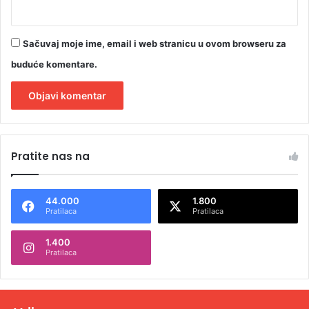
o
z
n
Sačuvaj moje ime, email i web stranicu u ovom browseru za
a
buduće komentare.
o
"
A
l
Pratite nas na
t
e
44.000
1.800
r
Pratilaca
Pratilaca
n
1.400
a
Pratilaca
t
i
v