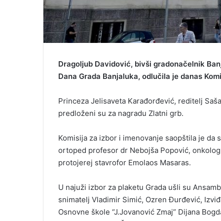
Dragoljub Davidović, bivši gradonačelnik Ban
Dana Grada Banjaluka, odlučila je danas Komis
Princeza Jelisaveta Karađorđević, reditelj Saš
predloženi su za nagradu Zlatni grb.
Komisija za izbor i imenovanje saopštila je da 
ortoped profesor dr Nebojša Popović, onkolog d
protojerej stavrofor Emolaos Masaras.
U najuži izbor za plaketu Grada ušli su Ansambl
snimatelj Vladimir Simić, Ozren Đurđević, Izvi
Osnovne škole “J.Jovanović Zmaj” Dijana Bogda