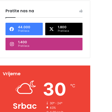
Pratite nas na
44.000
1.800
Pratilaca
Pratilaca
1.400
Pratilaca
Vrijeme
30
℃
Srbac
30º - 24º
43%