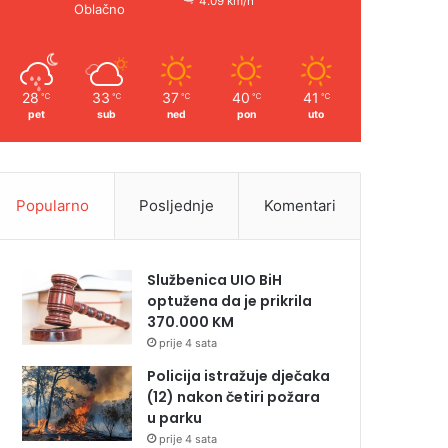
4.09 km/h
Oblačno
28
33
37
40
41
℃
℃
℃
℃
℃
pet
sub
ned
pon
uto
Popularno
Posljednje
Komentari
Službenica UIO BiH
optužena da je prikrila
370.000 KM
prije 4 sata
Policija istražuje dječaka
(12) nakon četiri požara
u parku
prije 4 sata