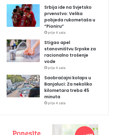
Srbija ide na Svjetsko
prvenstvo: Velika
pobjeda rukometaša u
“Pioniru”
prije 4 sata
Stigao apel
stanovništvu Srpske za
racionalno trošenje
vode
prije 4 sata
Saobraćajni kolaps u
Banjaluci: Za nekoliko
kilometara treba 45
minuta
prije 4 sata