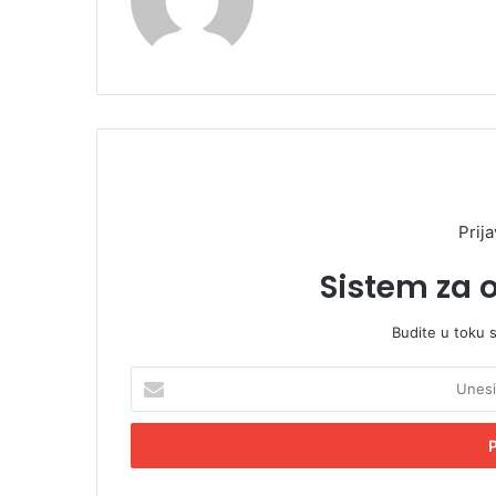
Prija
Sistem za 
Budite u toku 
U
n
e
s
i
t