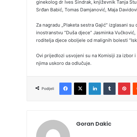
ginekolog dr Ives Šindrak, književnik Tanja Stu
Srđan Babić, Tomas Damjanović, Maja Davidović
Za nagradu „Plaketa sestra Gajić“ izglasani su 
inostranstvu “Duša djece” Jasminka Vučković,
roditelja djece oboljele od malignih bolesti “Isk
Ovi prijedlozi usvojeni su na Komisiji za izbor 
njima uskoro da odlučuje.
Facebook
X
LinkedIn
Tumblr
Pinterest
Podijeli
Goran Dakic