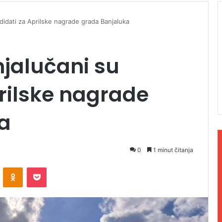
didati za Aprilske nagrade grada Banjaluka
njalučani su
rilske nagrade
a
0
1 minut čitanja
ontakte
Odnoklassniki
Pocket