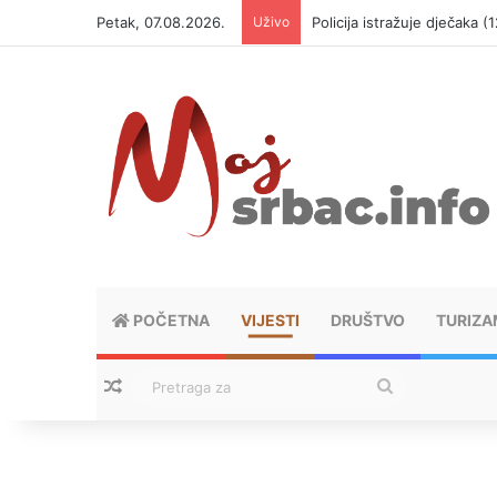
Petak, 07.08.2026.
Uživo
Policija istražuje dječaka 
POČETNA
VIJESTI
DRUŠTVO
TURIZA
Nasumični tekstovi
Pretraga
za