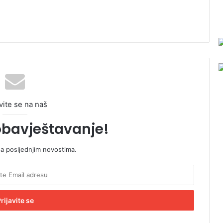
vite se na naš
obavještavanje!
sa posljednjim novostima.