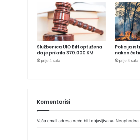
m
u
Z
d
r
a
v
Službenica UIO BiH optužena
Policija is
k
da je prikrila 370.000 KM
nakon četi
a
prije 4 sata
prije 4 sata
Č
o
l
i
ć
a
Komentariši
Vaša email adresa neće biti objavljivana.
Neophodna p
K