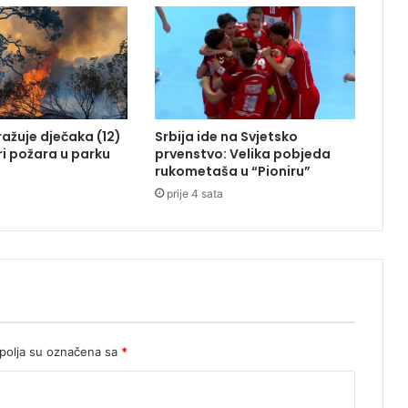
o
p
s
k
a
d
r
tražuje dječaka (12)
Srbija ide na Svjetsko
ž
ri požara u parku
prvenstvo: Velika pobjeda
a
rukometaša u “Pioniru”
v
prije 4 sata
a
p
r
e
s
t
i
g
l
olja su označena sa
*
a
Š
v