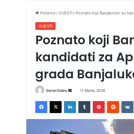
Početna
/
VIJESTI
/
Poznato koji Banjalučani su kan
VIJESTI
Poznato koji Ba
kandidati za Ap
grada Banjaluk
Goran Dakic
S
17 Marta, 2026
e
Facebook
X
LinkedIn
Tumblr
Pinterest
Reddit
VK
n
d
a
n
e