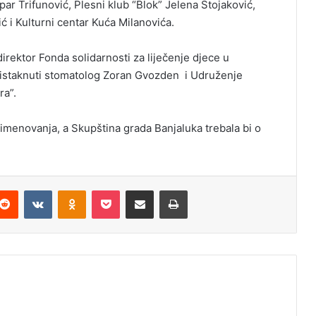
par Trifunović, Plesni klub “Blok” Jelena Stojaković,
 i Kulturni centar Kuća Milanovića.
direktor Fonda solidarnosti za liječenje djece u
 istaknuti stomatolog Zoran Gvozden i Udruženje
ra”.
i imenovanja, a Skupština grada Banjaluka trebala bi o
Reddit
VKontakte
Odnoklassniki
Pocket
Podijeli putem Emaila
Odštampaj