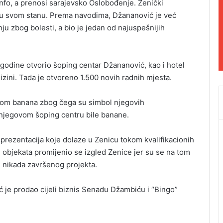
2info, a prenosi sarajevsko Oslobođenje. Zenički
a u svom stanu. Prema navodima, Džananović je već
 zbog bolesti, a bio je jedan od najuspešnijih
godine otvorio šoping centar Džananović, kao i hotel
izini. Tada je otvoreno 1.500 novih radnih mjesta.
jom banana zbog čega su simbol njegovih
a njegovom šoping centru bile banane.
eprezentacija koje dolaze u Zenicu tokom kvalifikacionih
 objekata promijenio se izgled Zenice jer su se na tom
 nikada završenog projekta.
je prodao cijeli biznis Senadu Džambiću i “Bingo”