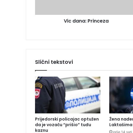
a
e
:
s
P
u
Vic dana: Princeza
r
i
n
c
e
z
a
Slični tekstovi
Prijedorski policajac optužen
Žena nađe
da je vozaču “prišio” tuđu
Laktašima
kaznu
prije 14 sati