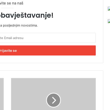
vite se na naš
obavještavanje!
sa posljednjim novostima.
P
a
t
r
i
j