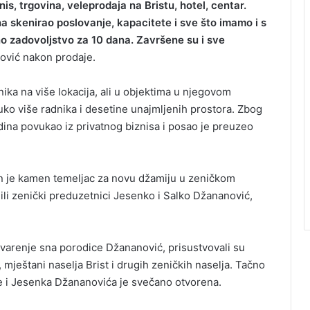
is, trgovina, veleprodaja na Bristu, hotel, centar.
 skenirao poslovanje, kapacitete i sve što imamo i s
o zadovoljstvo za 10 dana. Završene su i sve
ović nakon prodaje.
ka na više lokacija, ali u objektima u njegovom
ruko više radnika i desetine unajmljenih prostora. Zbog
ina povukao iz privatnog biznisa i posao je preuzeo
 je kamen temeljac za novu džamiju u zeničkom
ili zenički preduzetnici Jesenko i Salko Džananović,
varenje sna porodice Džananović, prisustvovali su
mještani naselja Brist i drugih zeničkih naselja. Tačno
lke i Jesenka Džananovića je svečano otvorena.