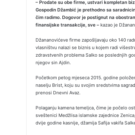
– Prodate su obe firme, ustvari kompletan bizn
Gospodin Džambić je prethodno sa saradnicina
čim radimo. Dogovor je postignut na obostran
finansijske transakcije, sve –
kazao je Džanan
Džananovićeve firme zapošljavaju oko 140 radni
vlasništvu nalazi se biznis u kojem radi višest
zdravstvenih problema Salko se poslednjih god
njegov sin Ajdin.
Početkom petog mjeseca 2015. godine položen
naselju Brist, koju su svojim sredstvima sagrad
prenosi Dnevni Avaz.
Polaganju kamena temeljca, čime je počelo ost
sveštenici Medžlisa islamske zajednice Zenica, 
dvije godine kasnije, džamija Safija vakifa Sa