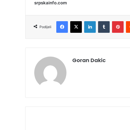
srpskainfo.com
Facebook
X
LinkedIn
Tumblr
Pinterest
Podijeli
Goran Dakic