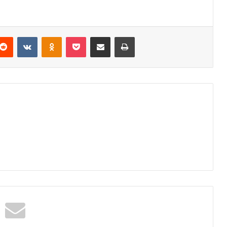
Reddit
VKontakte
Odnoklassniki
Pocket
Podijeli putem Emaila
Odštampaj