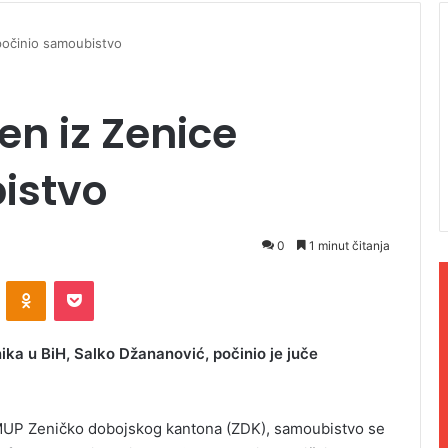
počinio samoubistvo
en iz Zenice
istvo
0
1 minut čitanja
ontakte
Odnoklassniki
Pocket
nika u BiH, Salko Džananović, počinio je juče
 MUP Zeničko dobojskog kantona (ZDK), samoubistvo se