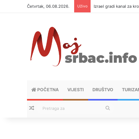
Četvrtak, 06.08.2026.
Uživo
Za šta se Banjaluka za
POČETNA
VIJESTI
DRUŠTVO
TURIZA
Nasumični tekstovi
Pretraga
za