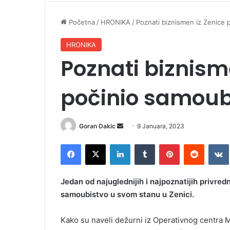
Početna
/
HRONIKA
/
Poznati biznismen iz Zenice 
HRONIKA
Poznati biznism
počinio samoub
Goran Dakic
S
9 Januara, 2023
e
Facebook
X
LinkedIn
Tumblr
Pinterest
Reddit
VK
n
d
a
Jedan od najuglednijih i najpoznatijih privred
n
samoubistvo u svom stanu u Zenici.
e
m
Kako su naveli dežurni iz Operativnog centra
a