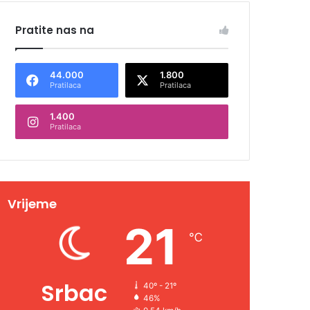
Pratite nas na
44.000
1.800
Pratilaca
Pratilaca
1.400
Pratilaca
Vrijeme
21
℃
Srbac
40º - 21º
46%