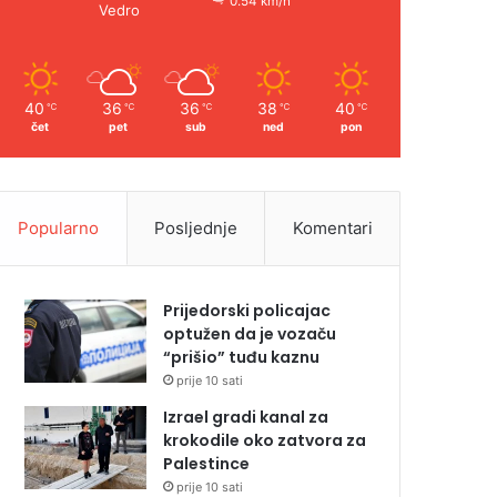
0.54 km/h
Vedro
40
36
36
38
40
℃
℃
℃
℃
℃
čet
pet
sub
ned
pon
Popularno
Posljednje
Komentari
Prijedorski policajac
optužen da je vozaču
“prišio” tuđu kaznu
prije 10 sati
Izrael gradi kanal za
krokodile oko zatvora za
Palestince
prije 10 sati