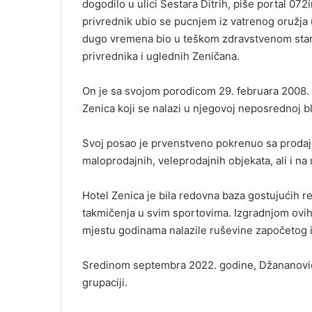
dogodilo u ulici Sestara Ditrih, piše portal 07
i
privrednik ubio se pucnjem iz vatrenog oružj
l
dugo vremena bio u teškom zdravstvenom stanju
privrednika i uglednih Zeničana.
On je sa svojom porodicom 29. februara 2008. 
Zenica koji se nalazi u njegovoj neposrednoj bl
Svoj posao je prvenstveno pokrenuo sa proda
maloprodajnih, veleprodajnih objekata, ali i n
Hotel Zenica je bila redovna baza gostujućih r
takmičenja u svim sportovima. Izgradnjom ovih
mjestu godinama nalazile ruševine započetog i
Sredinom septembra 2022. godine, Džananović 
grupaciji.