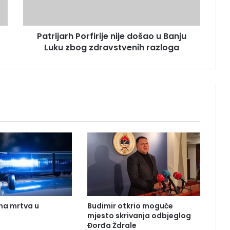
a
r
h
Patrijarh Porfirije nije došao u Banju
P
Luku zbog zdravstvenih razloga
o
r
f
i
r
i
j
e
n
i
j
e
d
o
š
na mrtva u
Budimir otkrio moguće
a
mjesto skrivanja odbjeglog
o
Đorđa Ždrale
u