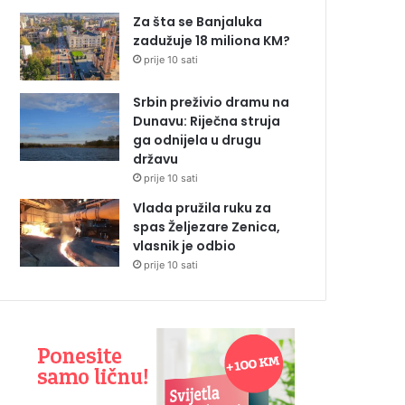
Za šta se Banjaluka
zadužuje 18 miliona KM?
prije 10 sati
Srbin preživio dramu na
Dunavu: Riječna struja
ga odnijela u drugu
državu
prije 10 sati
Vlada pružila ruku za
spas Željezare Zenica,
vlasnik je odbio
prije 10 sati