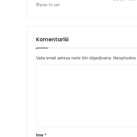
prije 10 sati
Komentariši
Vaša email adresa neće biti objavljivana.
Neophodna p
K
o
m
e
n
t
a
r
Ime
*