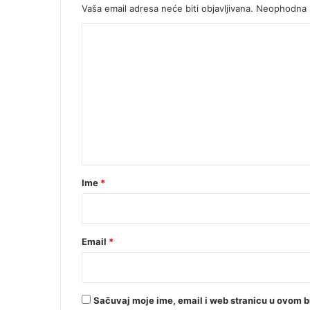
Vaša email adresa neće biti objavljivana.
Neophodna p
K
o
m
e
n
t
a
r
Ime
*
*
Email
*
Sačuvaj moje ime, email i web stranicu u ovom 