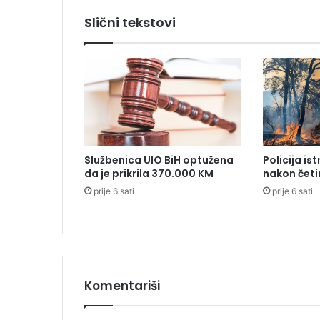
u
Slični tekstovi
ć
n
o
m
p
r
i
t
v
Službenica UIO BiH optužena
Policija is
o
da je prikrila 370.000 KM
nakon četi
r
prije 6 sati
prije 6 sati
u
Komentariši