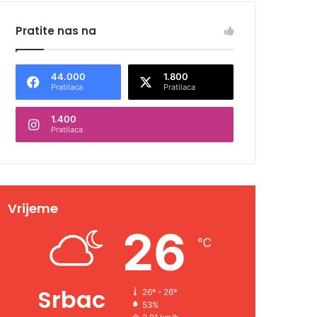
Pratite nas na
44.000
1.800
Pratilaca
Pratilaca
1.400
Pratilaca
Vrijeme
26
℃
Srbac
26º - 26º
53%