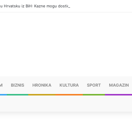
i u Hrvatsku iz BiH: Kazne mogu dostići 13.260 evra
M
BIZNIS
HRONIKA
KULTURA
SPORT
MAGAZIN