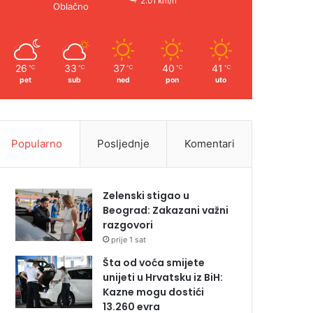
2.01 km/h
Oblačno
26
33
37
40
41
℃
℃
℃
℃
℃
pet
sub
ned
pon
uto
Popularno
Posljednje
Komentari
Zelenski stigao u
Beograd: Zakazani važni
razgovori
prije 1 sat
Šta od voća smijete
unijeti u Hrvatsku iz BiH:
Kazne mogu dostići
13.260 evra