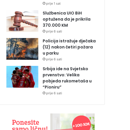
prije 1 sat
Službenica UIO BiH
optužena da je prikrila
370.000 KM
prije 6 sati
Policija istražuje dječaka
(12) nakon četiri požara
u parku
prije 6 sati
Srbija ide na Svjetsko
prvenstvo: Velika
pobjeda rukometaša u
“Pioniru”
prije 6 sati