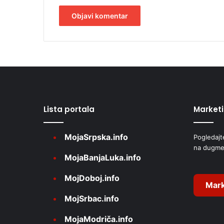
A
l
t
e
r
Lista portala
Market
n
a
MojaSrpska.info
Pogledajt
t
na dugme
i
MojaBanjaLuka.info
v
MojDoboj.info
e
Mark
MojSrbac.info
:
MojaModriča.info