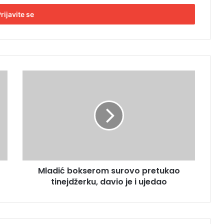
M
l
a
d
i
ć
b
o
k
Mladić bokserom surovo pretukao
s
tinejdžerku, davio je i ujedao
e
r
o
m
s