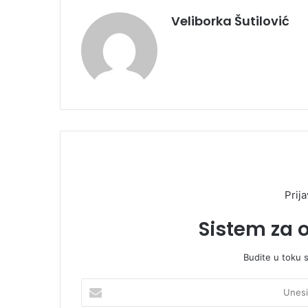
Veliborka Šutilović
Prija
Sistem za 
Budite u toku 
U
n