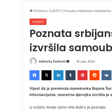
Početna
/
VIJESTI
/
Poznata srbijanska manekenka 
VIJESTI
Poznata srbij
izvršila samoub
Veliborka Šutilović
S
18 Jula, 2022
e
Facebook
X
LinkedIn
Tumblr
Pinterest
Reddit
VK
n
d
a
Vijest da je preminula manekenka Bojana Ša
n
informacijama, nesrećna djevojka izvršila je
e
m
U svijetu mode njeno ime dobro je poznato.
a