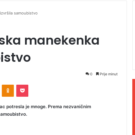
izvršila samoubistvo
anska manekenka
istvo
0
Prije minut
ontakte
Odnoklassniki
Pocket
rac potresla je mnoge. Prema nezvaničnim
 samoubistvo.