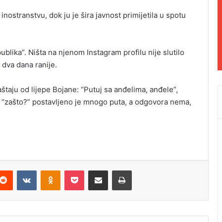
ostranstvu, dok ju je šira javnost primijetila u spotu
ublika”. Ništa na njenom Instagram profilu nije slutilo
e dva dana ranije.
aštaju od lijepe Bojane: “Putuj sa anđelima, anđele”,
e “zašto?” postavljeno je mnogo puta, a odgovora nema,
Reddit
VKontakte
Odnoklassniki
Pocket
Podijeli putem Emaila
Odštampaj