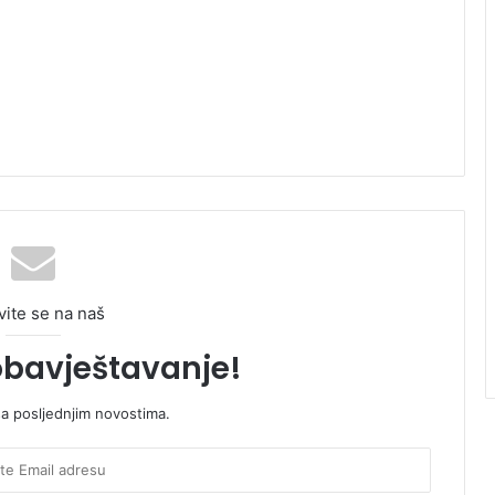
vite se na naš
obavještavanje!
sa posljednjim novostima.