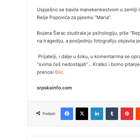
i
Uspješno se bavila manekenkestvom u zemlji i in
l
Relje Popovića za pjesmu “Maria”.
Bojana Šarac studirala je psihologiju, piše “Rep
na tragediju, a posljednju fotografiju objavila j
Prijatelji, i dalje u šoku, u komentarima se opr
“svima ćeš nedostajati”… Kratko i bolno pitanj
prenosi
Blic
.
srpskainfo.com
Facebook
X
LinkedIn
Tumblr
Pinterest
Podijeli