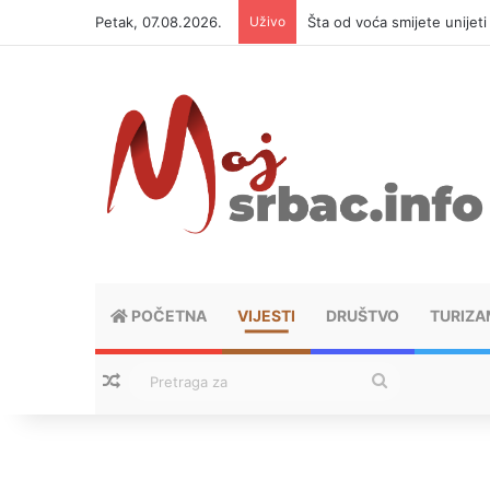
Petak, 07.08.2026.
Uživo
Šta od voća smijete unijet
POČETNA
VIJESTI
DRUŠTVO
TURIZA
Nasumični tekstovi
Pretraga
za