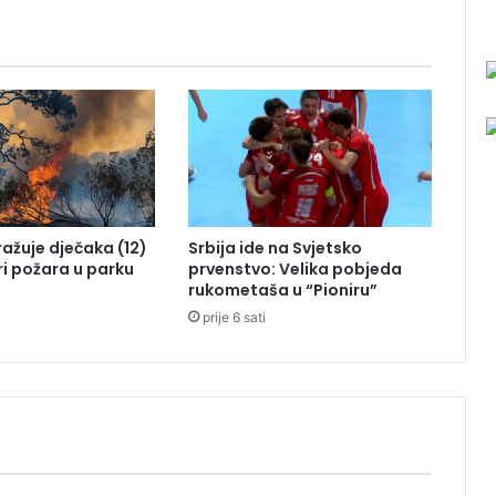
u
r
o
v
o
p
r
e
t
u
tražuje dječaka (12)
Srbija ide na Svjetsko
k
ri požara u parku
prvenstvo: Velika pobjeda
a
rukometaša u “Pioniru”
o
prije 6 sati
t
i
n
e
j
d
ž
e