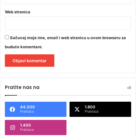
Web stranica
Sačuvaj moje ime, email i web stranicu u ovom browseru za
buduće komentare.
A
l
Pratite nas na
t
e
44.000
1.800
r
Pratilaca
Pratilaca
n
1.400
a
Pratilaca
t