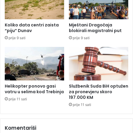
g
p
a
e
l
i
n
t
Koliko data centri zaista
Mještani Dragočaja
i
o
“piju” Dunav
blokirali magistralni put
h
k
prije 9 sati
prije 9 sati
v
o
i
m
k
2
e
0
n
2
d
5
i
.
c
g
Helikopter ponovo gasi
Službenik Suda BiH optužen
a
o
vatru u selima kod Trebinja
za pronevjeru skoro
d
197.000 KM
prije 11 sati
i
prije 11 sati
n
e
Komentariši