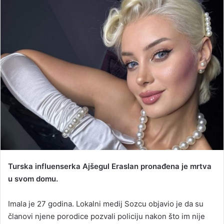
d
a
n
e
m
a
i
l
Turska influenserka Ajšegul Eraslan pronađena je mrtva
u svom domu.
Imala je 27 godina. Lokalni medij Sozcu objavio je da su
članovi njene porodice pozvali policiju nakon što im nije