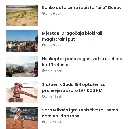
Koliko data centri zaista “piju” Dunav
prije 9 sati
Mještani Dragočaja blokirali
magistralni put
prije 9 sati
Helikopter ponovo gasi vatru u selima
kod Trebinja
prije 11 sati
Službenik Suda BiH optužen za
pronevjeru skoro 197.000 KM
prije 11 sati
Sara Mikača igra tenis života i nema
namjeru da stane
prije 11 sati