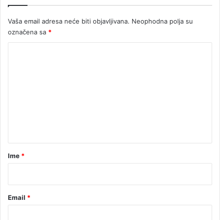
Vaša email adresa neće biti objavljivana.
Neophodna polja su
označena sa
*
K
o
m
e
n
t
a
r
Ime
*
*
Email
*