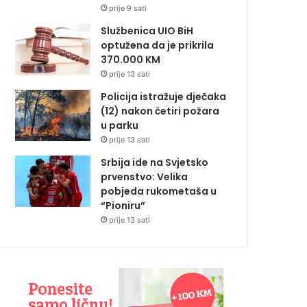
prije 9 sati
Službenica UIO BiH
optužena da je prikrila
370.000 KM
prije 13 sati
Policija istražuje dječaka
(12) nakon četiri požara
u parku
prije 13 sati
Srbija ide na Svjetsko
prvenstvo: Velika
pobjeda rukometaša u
“Pioniru”
prije 13 sati