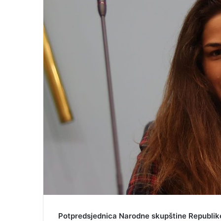
e
m
a
i
l
Potpredsjednica Narodne skupštine Republike