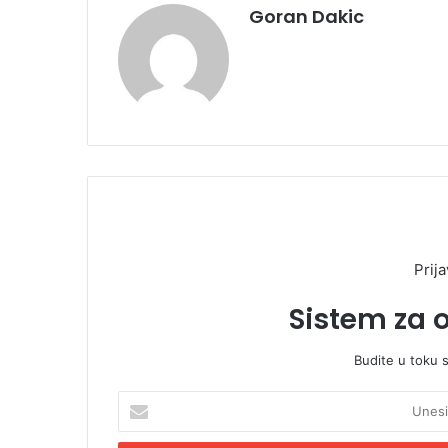
Goran Dakic
Prija
Sistem za 
Budite u toku 
U
n
e