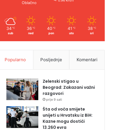
0.96 km/h
Oblačno
34
36
40
41
38
℃
℃
℃
℃
℃
sub
ned
pon
uto
sri
Popularno
Posljednje
Komentari
Zelenski stigao u
Beograd: Zakazani važni
razgovori
prije 9 sati
Šta od voća smijete
unijeti u Hrvatsku iz BiH:
Kazne mogu dostići
13.260 evra