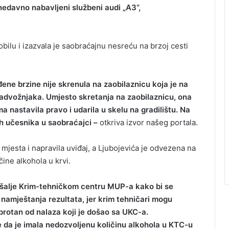
nedavno nabavljeni službeni audi „A3“,
ilu i izazvala je saobraćajnu nesreću na brzoj cesti
đene brzine nije skrenula na zaobilaznicu koja je na
advožnjaka. Umjesto skretanja na zaobilaznicu, ona
 nastavila pravo i udarila u skelu na gradilištu. Na
gih učesnika u saobraćajci –
otkriva izvor našeg portala.
u mjesta i napravila uviđaj, a Ljubojevića je odvezena na
čine alkohola u krvi.
C šalje Krim-tehničkom centru MUP-a kako bi se
namještanja rezultata, jer krim tehničari mogu
uprotan od nalaza koji je došao sa UKC-a.
 da je imala nedozvoljenu količinu alkohola u KTC-u