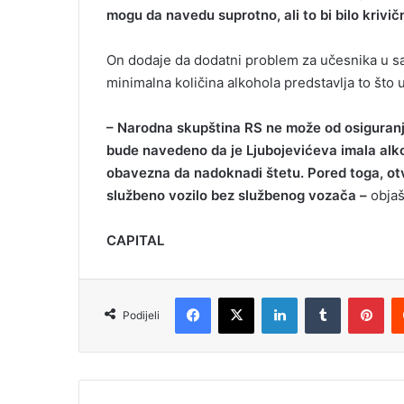
mogu da navedu suprotno, ali to bi bilo krivič
On dodaje da dodatni problem za učesnika u sa
minimalna količina alkohola predstavlja to što 
– Narodna skupština RS ne može od osiguranja
bude navedeno da je Ljubojevićeva imala alkoh
obavezna da nadoknadi štetu. Pored toga, otva
službeno vozilo bez službenog vozača –
objaš
CAPITAL
Facebook
X
LinkedIn
Tumblr
Pinterest
Podijeli