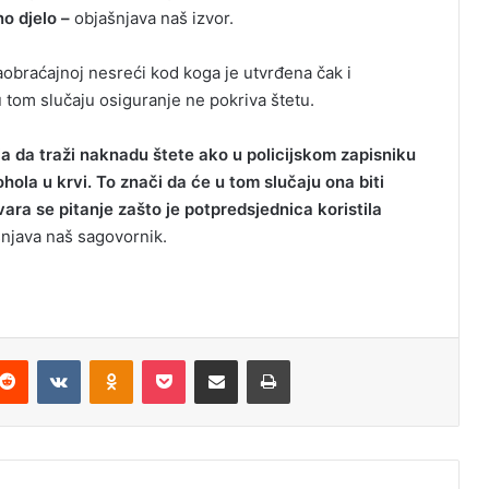
no djelo –
objašnjava naš izvor.
obraćajnoj nesreći kod koga je utvrđena čak i
u tom slučaju osiguranje ne pokriva štetu.
 da traži naknadu štete ako u policijskom zapisniku
ola u krvi. To znači da će u tom slučaju ona biti
ra se pitanje zašto je potpredsjednica koristila
njava naš sagovornik.
Reddit
VKontakte
Odnoklassniki
Pocket
Podijeli putem Emaila
Odštampaj