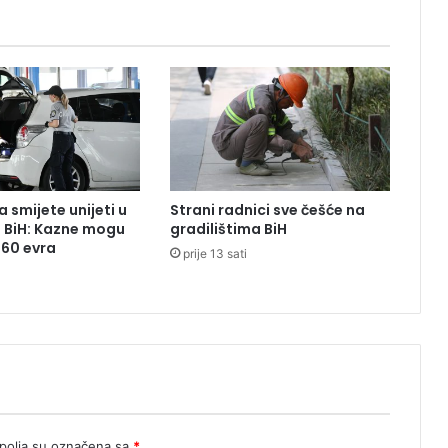
j
o
t
r
e
s
k
o
d
P
 smijete unijeti u
Strani radnici sve češće na
r
z BiH: Kazne mogu
gradilištima BiH
i
260 evra
prije 13 sati
j
e
d
o
r
a
olja su označena sa
*