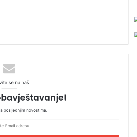
vite se na naš
obavještavanje!
sa posljednjim novostima.