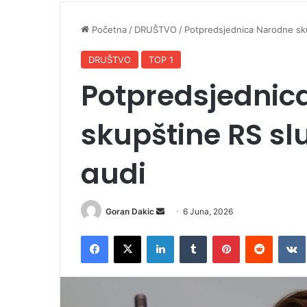
Početna
/
DRUŠTVO
/
Potpredsjednica Narodne sku
DRUŠTVO
TOP 1
Potpredsjednic
skupštine RS sl
audi
Goran Dakic
S
6 Juna, 2026
e
Facebook
X
LinkedIn
Tumblr
Pinterest
Reddit
VK
n
d
a
n