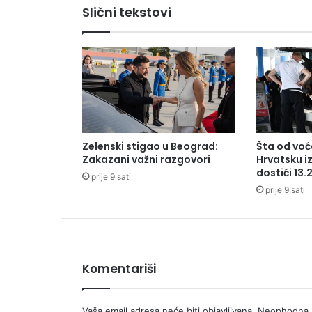
o
Slični tekstovi
t
v
r
d
i
o
:
"
Z
Zelenski stigao u Beograd:
Šta od voća
m
Zakazani važni razgovori
Hrvatsku i
a
dostići 13.
prije 9 sati
j
prije 9 sati
e
v
i
"
i
p
Komentariši
r
o
t
Vaša email adresa neće biti objavljivana.
Neophodna p