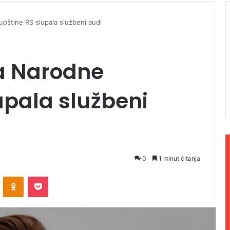
pštine RS slupala službeni audi
a Narodne
upala službeni
0
1 minut čitanja
ontakte
Odnoklassniki
Pocket