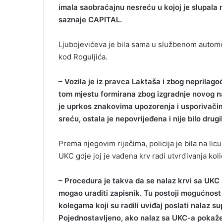
imala saobraćajnu nesreću u kojoj je slupala 
saznaje CAPITAL.
Ljubojevićeva je bila sama u službenom automob
kod Roguljića.
– Vozila je iz pravca Laktaša i zbog neprilago
tom mjestu formirana zbog izgradnje novog n
je uprkos znakovima upozorenja i usporivačima
sreću, ostala je nepovrijeđena i nije bilo dru
Prema njegovim riječima, policija je bila na lic
UKC gdje joj je vađena krv radi utvrđivanja koli
– Procedura je takva da se nalaz krvi sa UK
mogao uraditi zapisnik. Tu postoji mogućnost 
kolegama koji su radili uviđaj poslati nalaz s
Pojednostavljeno, ako nalaz sa UKC-a pokaže