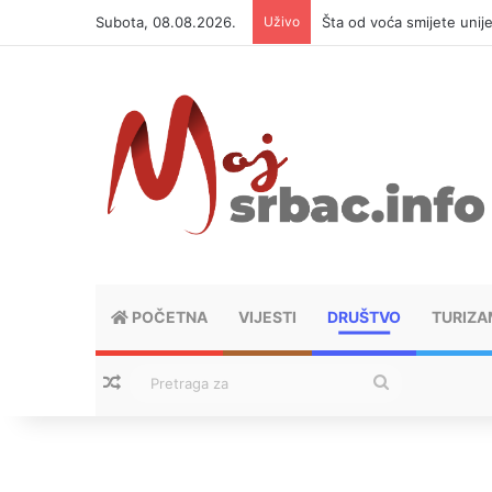
Subota, 08.08.2026.
Uživo
Šta od voća smijete unij
POČETNA
VIJESTI
DRUŠTVO
TURIZA
Nasumični tekstovi
Pretraga
za