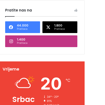
Pratite nas na
44.000
1.800
Pratilaca
Pratilaca
1.400
Pratilaca
Vrijeme
20
℃
Srbac
34º - 20º
91%