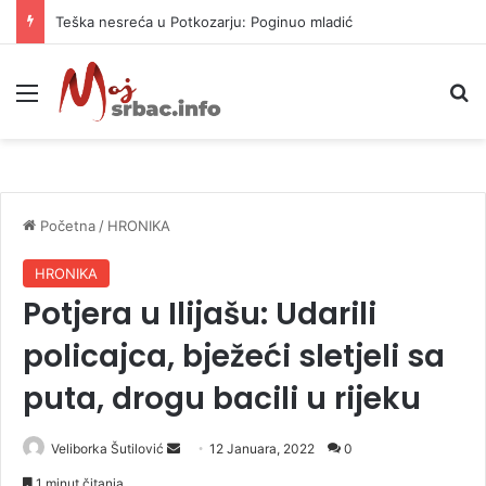
Teška nesreća u Potkozarju: Poginuo mladić
Meni
P
Početna
/
HRONIKA
HRONIKA
Potjera u Ilijašu: Udarili
policajca, bježeći sletjeli sa
puta, drogu bacili u rijeku
Veliborka Šutilović
S
12 Januara, 2022
0
e
1 minut čitanja