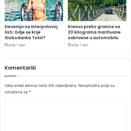
n
e
s
t
a
Decenija na Interpolovoj
Krenuo preko granice sa
l
listi: Gdje se krije
20 kilograma marihuane
Slobodanka Tošić?
sakrivene u automobilu
o
g
prije 1 dan
prije 1 dan
M
a
t
Komentariši
e
j
a
Vaša email adresa neće biti objavljivana.
Neophodna polja su
,
označena sa
*
a
p
K
e
o
l
u
m
j
e
e