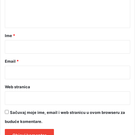
i
n
n
t
a
m
a
e
r
Ime
*
d
*
i
j
e
Email
*
Web stranica
Sačuvaj moje ime, email i web stranicu u ovom browseru za
buduće komentare.