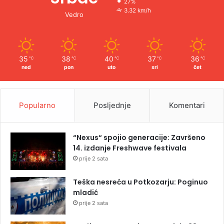
27%
3.32 km/h
Vedro
35
38
40
37
36
℃
℃
℃
℃
℃
ned
pon
uto
sri
čet
Popularno
Posljednje
Komentari
“Nexus“ spojio generacije: Završeno
14. izdanje Freshwave festivala
prije 2 sata
Teška nesreća u Potkozarju: Poginuo
mladić
prije 2 sata