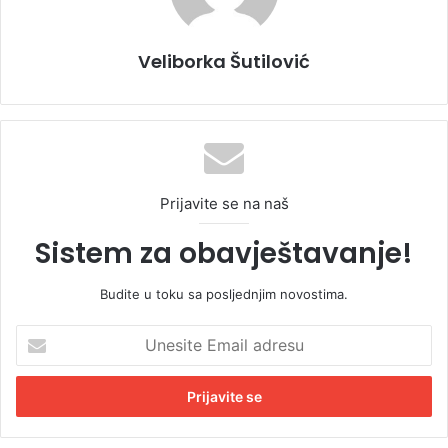
Veliborka Šutilović
Prijavite se na naš
Sistem za obavještavanje!
Budite u toku sa posljednjim novostima.
U
n
e
s
i
t