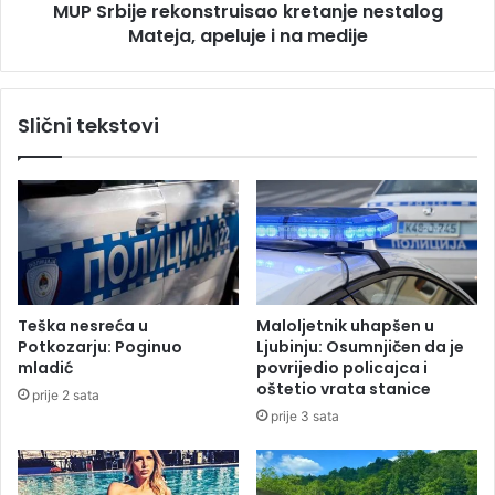
MUP Srbije rekonstruisao kretanje nestalog
e
r
n
Mateja, apeluje i na medije
e
e
k
n
o
e
n
Slični tekstovi
m
s
o
t
ž
r
e
u
n
i
i
s
š
a
t
o
a
k
Teška nesreća u
Maloljetnik uhapšen u
u
r
Potkozarju: Poginuo
Ljubinju: Osumnjičen da je
r
e
mladić
povrijedio policajca i
a
t
oštetio vrata stanice
prije 2 sata
d
a
prije 3 sata
i
n
t
j
i
e