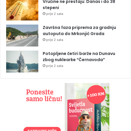
Vrućine ne prestaju: Danas i do 38
stepeni
prije 2 sata
Završna faza priprema za gradnju
autoputa do Mrkonjić Grada
prije 2 sata
Potopljene četiri barže na Dunavu
zbog nuklearke “Černavoda”
prije 2 sata