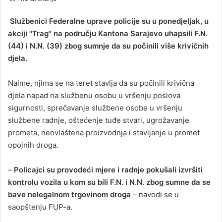
n
d
Službenici Federalne uprave policije su u ponedjeljak, u
a
akciji "Trag" na području Kantona Sarajevo uhapsili F.N.
n
(44) i N.N. (39) zbog sumnje da su počinili više krivičnih
e
djela.
m
a
Naime, njima se na teret stavlja da su počinili krivična
i
djela napad na službenu osobu u vršenju poslova
l
sigurnosti, sprečavanje službene osobe u vršenju
službene radnje, oštećenje tuđe stvari, ugrožavanje
prometa, neovlaštena proizvodnja i stavljanje u promet
opojnih droga.
–
Policajci su provodeći mjere i radnje pokušali izvršiti
kontrolu vozila u kom su bili F.N. i N.N. zbog sumne da se
bave nelegalnom trgovinom droga
– navodi se u
saopštenju FUP-a.