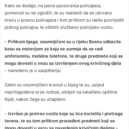
Kako se dodaje, na jasna upozorenja policajaca,
pomenuti su se oglušili, te su nastavili da se ubrzano
kreću u pravcu policajaca i tom prilikom su lakše povrijedili
jednog policajca. te oštetili službeno policijsko vozilo.
–
Prilikom bjega, osumnjičeni su u rijeku Bosnu odbacila
kesu sa materijom za koju se sumnja da se radi
amfetaminu, mobilne telefone, te druge predmete koji se
mogu dovesti u vezu sa izvršenjem ovog krivičnog djela
– navedeno je u saopštenju.
Zatim su osumnjičeni krenuli u bijeg te su, usljed
neprilagođene brze vožnje, sletjeli na lokalitetu opštine
Ilijaš, nakon čega su uhapšeni.
–
Izvršen je pretres vozila koje su lica koristila i pretraga
terena, te su tom prilikom pronađeni predmeti koji se
mogu dovesti u vezu sa navedenim krivičnim djelima
–