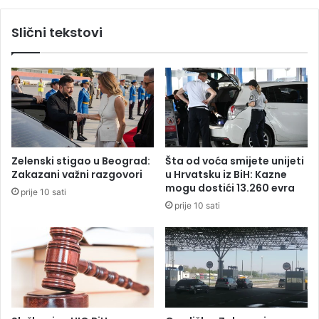
p
n
o
ć
Slični tekstovi
l
e
u
b
f
i
i
t
n
i
a
p
l
o
u
d
b
Zelenski stigao u Beograd:
Šta od voća smijete unijeti
u
Zakazani važni razgovori
u Hrvatsku iz BiH: Kazne
d
mogu dostići 13.260 evra
prije 10 sati
n
prije 10 sati
i
m
o
k
o
m
p
o