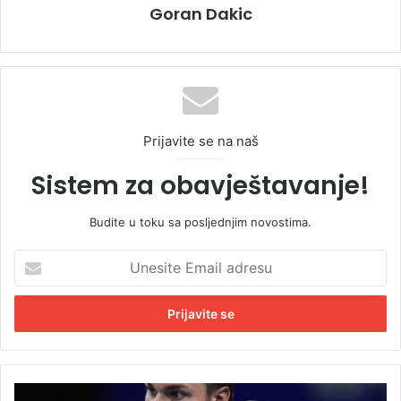
Goran Dakic
Prijavite se na naš
Sistem za obavještavanje!
Budite u toku sa posljednjim novostima.
U
n
e
s
i
t
e
E
K