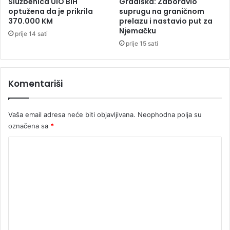
Službenica UIO BiH
Gradiška: Zaboravio
l
optužena da je prikrila
suprugu na graničnom
370.000 KM
prelazu i nastavio put za
i
Njemačku
c
prije 14 sati
i
prije 15 sati
j
e
Komentariši
Vaša email adresa neće biti objavljivana.
Neophodna polja su
označena sa
*
K
o
m
e
n
t