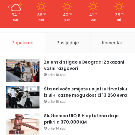
34
36
40
41
38
℃
℃
℃
℃
℃
sub
ned
pon
uto
sri
Popularno
Posljednje
Komentari
Zelenski stigao u Beograd: Zakazani
važni razgovori
prije 10 sati
Šta od voća smijete unijeti u Hrvatsku
iz BiH: Kazne mogu dostići 13.260 evra
prije 10 sati
Službenica UIO BiH optužena da je
prikrila 370.000 KM
prije 14 sati