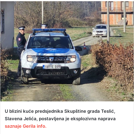
n
d
a
n
e
m
a
i
l
U blizini kuće predsjednika Skupštine grada Teslić,
Slavena Jelića, postavljena je eksplozivna naprava
saznaje Gerila info.