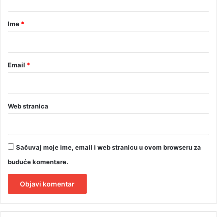
a
r
Ime
*
*
Email
*
Web stranica
Sačuvaj moje ime, email i web stranicu u ovom browseru za
buduće komentare.
A
l