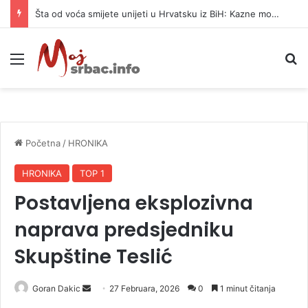
Šta od voća smijete unijeti u Hrvatsku iz BiH: Kazne mogu dostići 13.260 evra
Meni
P
Početna
/
HRONIKA
HRONIKA
TOP 1
Postavljena eksplozivna
naprava predsjedniku
Skupštine Teslić
Goran Dakic
S
27 Februara, 2026
0
1 minut čitanja
e