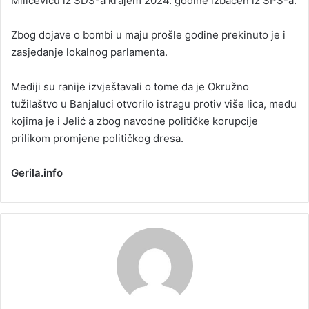
Miličeviću iz SDS-a krajem 2024. godine izbačen iz SPS-a.
Zbog dojave o bombi u maju prošle godine prekinuto je i
zasjedanje lokalnog parlamenta.
Mediji su ranije izvještavali o tome da je Okružno
tužilaštvo u Banjaluci otvorilo istragu protiv više lica, među
kojima je i Jelić a zbog navodne političke korupcije
prilikom promjene političkog dresa.
Gerila.info