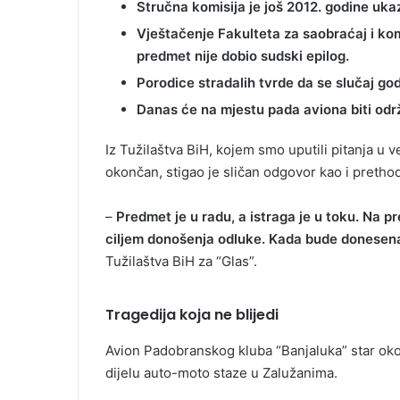
Stručna komisija je još 2012. godine uka
Vještačenje Fakulteta za saobraćaj i kom
predmet nije dobio sudski epilog.
Porodice stradalih tvrde da se slučaj god
Danas će na mjestu pada aviona biti od
Iz Tužilaštva BiH, kojem smo uputili pitanja u v
okončan, stigao je sličan odgovor kao i pretho
–
Predmet je u radu, a istraga je u toku. Na p
ciljem donošenja odluke. Kada bude donesena,
Tužilaštva BiH za “Glas”.
Tragedija koja ne blijedi
Avion Padobranskog kluba “Banjaluka” star oko 
dijelu auto-moto staze u Zalužanima.