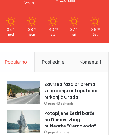
2.57 km/h
Vedro
35
38
40
37
36
℃
℃
℃
℃
℃
ned
pon
uto
sri
čet
Popularno
Posljednje
Komentari
Završna faza priprema
za gradnju autoputa do
Mrkonjić Grada
prije 43 sekundi
Potopljene četiri barže
na Dunavu zbog
nuklearke “Černavoda”
prije 4 minute