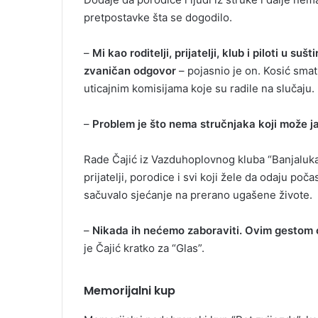
pretpostavke šta se dogodilo.
–
Mi kao roditelji, prijatelji, klub i piloti u sušt
zvaničan odgovor
– pojasnio je on. Kosić smatr
uticajnim komisijama koje su radile na slučaju.
–
Problem je što nema stručnjaka koji može ja
Rade Čajić iz Vazduhoplovnog kluba “Banjaluka”
prijatelji, porodice i svi koji žele da odaju po
sačuvalo sjećanje na prerano ugašene živote.
–
Nikada ih nećemo zaboraviti. Ovim gestom o
je Čajić kratko za “Glas”.
Memorijalni kup