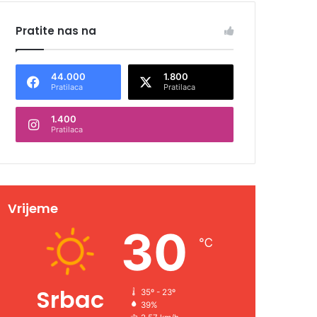
Pratite nas na
44.000
1.800
Pratilaca
Pratilaca
1.400
Pratilaca
Vrijeme
30
℃
Srbac
35º - 23º
39%