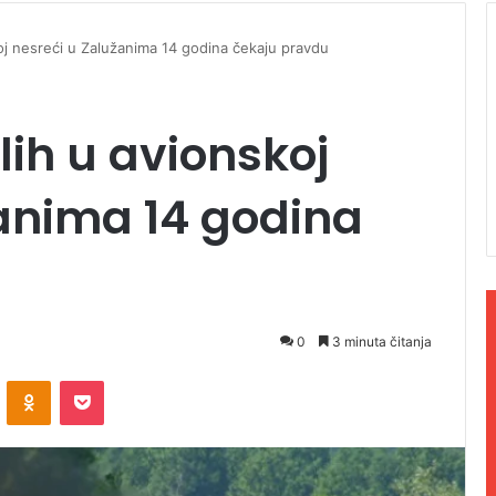
oj nesreći u Zalužanima 14 godina čekaju pravdu
lih u avionskoj
anima 14 godina
0
3 minuta čitanja
ontakte
Odnoklassniki
Pocket