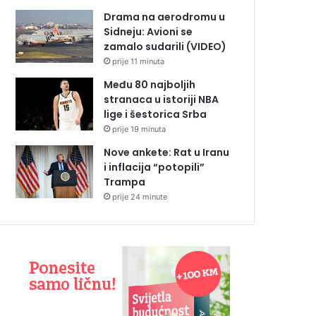
Drama na aerodromu u
Sidneju: Avioni se
zamalo sudarili (VIDEO)
prije 11 minuta
Među 80 najboljih
stranaca u istoriji NBA
lige i šestorica Srba
prije 19 minuta
Nove ankete: Rat u Iranu
i inflacija “potopili”
Trampa
prije 24 minute