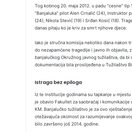
Tog kobnog 20. maja 2012. u padu “cesne” tip 
“Banjaluka” pilot Alen Crnalić (24), instrukto
(24), Nikola Stević (19) i Srđan Kosić (18). Trag
danas pitaju ko je kriv za smrt njihove djece.
Iako je stručna komisija nekoliko dana nakon tr
do nezapamćene tragedije i javno ih objavila, zv
banjalučkog Okružnog javnog tužilaštva, da b
dokumentacija bila proslijeđena u Tužilaštvo B
Istraga bez epiloga
Iz te institucije godinama su tapkanje u mjest
je obavio Fakultet za saobraćaj i komunikacije u S
KM. Banjalučko tužilaštvo je za ovo vještačenje
otežavajuća okolnost za razumijevanje ovakvog 
bilo završeno još 2014. godine.