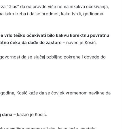
 za “Glas” da od pravde više nema nikakva očekivanja,
na kako treba i da se predmet, kako tvrdi, godinama
 je vrlo teško očekivati bilo kakvu korektnu povratnu
ovatno čeka da dođe do zastare
– naveo je Kosić.
govornost da se slučaj ozbiljno pokrene i dovede do
4 godina, Kosić kaže da se čovjek vremenom navikne da
og dana
– kazao je Kosić.
maju zvanične odgovore, iako, kako kaže, postoje