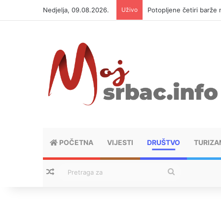
Nedjelja, 09.08.2026.
Uživo
Potopljene četiri barž
POČETNA
VIJESTI
DRUŠTVO
TURIZA
Nasumični tekstovi
Pretraga
za