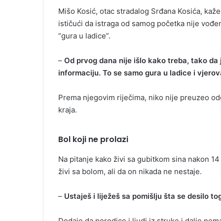
Mišo Kosić, otac stradalog Srđana Kosića, kaže
ističući da istraga od samog početka nije vođe
“gura u ladice”.
–
Od prvog dana nije išlo kako treba, tako da
informaciju. To se samo gura u ladice i vjer
Prema njegovim riječima, niko nije preuzeo od
kraja.
Bol koji ne prolazi
Na pitanje kako živi sa gubitkom sina nakon 1
živi sa bolom, ali da on nikada ne nestaje.
–
Ustaješ i liježeš sa pomišlju šta se desilo t
Dodaje da porodice i ljudi iz struke i dalje ne