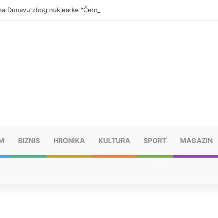
e na Dunavu zbog nuklearke “Černavoda”
M
BIZNIS
HRONIKA
KULTURA
SPORT
MAGAZIN