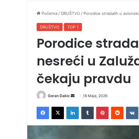
Početna
/
DRUŠTVO
/
Porodice stradalih u avionsk
DRUŠTVO
TOP 1
Porodice strada
nesreći u Zaluž
čekaju pravdu
Goran Dakic
S
18 Maja, 2026
e
Facebook
X
LinkedIn
Tumblr
Pinterest
Reddit
VK
n
d
a
n