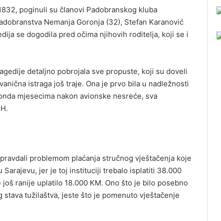
1832, poginuli su članovi Padobranskog kluba
r padobranstva Nemanja Goronja (32), Stefan Karanović
edija se dogodila pred očima njihovih roditelja, koji se i
agedije detaljno pobrojala sve propuste, koji su doveli
anična istraga još traje. Ona je prvo bila u nadležnosti
i onda mjesecima nakon avionske nesreće, sva
iH.
u pravdali problemom plaćanja stručnog vještačenja koje
arajevu, jer je toj instituciji trebalo isplatiti 38.000
 još ranije uplatilo 18.000 KM. Ono što je bilo posebno
stava tužilaštva, jeste što je pomenuto vještačenje