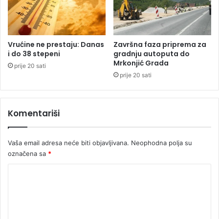
D
e
E
b
O
a
)
t
u
Vrućine ne prestaju: Danas
Završna faza priprema za
i do 38 stepeni
gradnju autoputa do
Mrkonjić Grada
prije 20 sati
prije 20 sati
Komentariši
Vaša email adresa neće biti objavljivana.
Neophodna polja su
označena sa
*
K
o
m
e