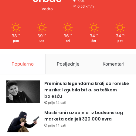
58%
0.53 km/h
Vedro
38
39
36
34
34
℃
℃
℃
℃
℃
pon
uto
sri
čet
pet
Popularno
Posljednje
Komentari
Preminula legendarna kraljica romske
muzike: Izgubila bitku sa teškom
bolešću
prije 14 sati
Maskirani razbojnici iz budvanskog
marketa odnijeli 320.000 evra
prije 14 sati