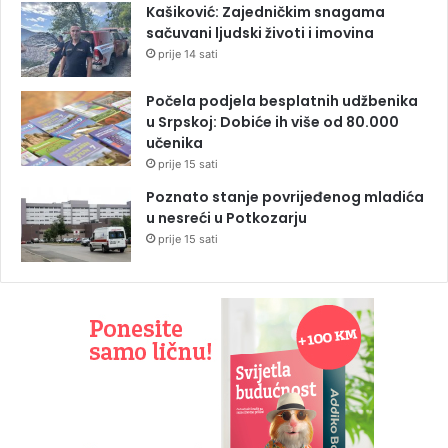
Kašiković: Zajedničkim snagama
sačuvani ljudski životi i imovina
prije 14 sati
Počela podjela besplatnih udžbenika
u Srpskoj: Dobiće ih više od 80.000
učenika
prije 15 sati
Poznato stanje povrijeđenog mladića
u nesreći u Potkozarju
prije 15 sati