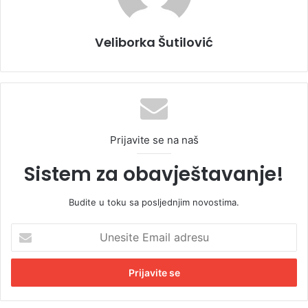
Veliborka Šutilović
Prijavite se na naš
Sistem za obavještavanje!
Budite u toku sa posljednjim novostima.
U
n
e
s
i
t