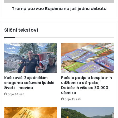
b
v
i
Tramp pozvao Bajdena na još jednu debatu
a
v
o
š
B
o
a
Slični tekstovi
j
j
J
d
u
e
g
n
o
a
s
n
l
a
a
j
v
o
Kašiković: Zajedničkim
Počela podjela besplatnih
i
š
snagama sačuvani ljudski
udžbenika u Srpskoj:
j
j
životi i imovina
Dobiće ih više od 80.000
i
e
učenika
prije 14 sati
?
d
prije 15 sati
(
n
V
u
I
d