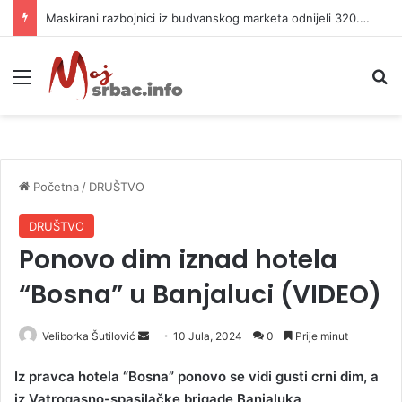
Maskirani razbojnici iz budvanskog marketa odnijeli 320.000 evra
Meni
P
Početna
/
DRUŠTVO
DRUŠTVO
Ponovo dim iznad hotela
“Bosna” u Banjaluci (VIDEO)
Veliborka Šutilović
S
10 Jula, 2024
0
Prije minut
e
Iz pravca hotela “Bosna” ponovo se vidi gusti crni dim, a
n
iz Vatrogasno-spasilačke brigade Banjaluka
d