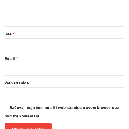
n
t
a
r
Ime
*
*
Email
*
Web stranica
Sačuvaj moje ime, email i web stranicu u ovom browseru za
buduće komentare.