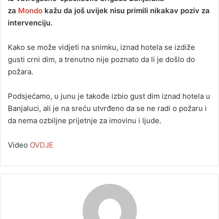
za
Mondo
kažu da još uvijek nisu primili nikakav poziv za
a
intervenciju.
n
e
Kako se može vidjeti na snimku, iznad hotela se izdiže
m
a
gusti crni dim, a trenutno nije poznato da li je došlo do
i
požara.
l
Podsjećamo, u junu je takođe izbio gust dim iznad hotela u
Banjaluci, ali je na sreću utvrđeno da se ne radi o požaru i
da nema ozbiljne prijetnje za imovinu i ljude.
Video
OVDJE