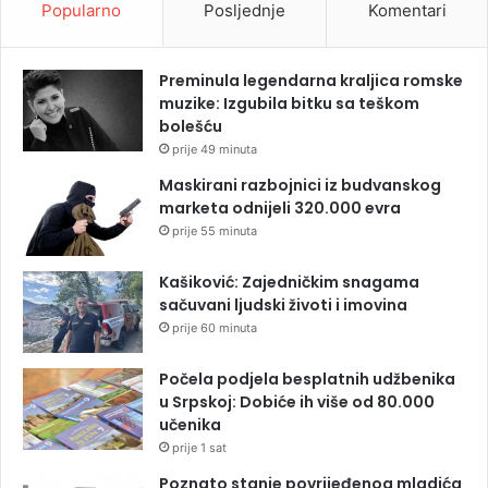
Popularno
Posljednje
Komentari
Preminula legendarna kraljica romske
muzike: Izgubila bitku sa teškom
bolešću
prije 49 minuta
Maskirani razbojnici iz budvanskog
marketa odnijeli 320.000 evra
prije 55 minuta
Kašiković: Zajedničkim snagama
sačuvani ljudski životi i imovina
prije 60 minuta
Počela podjela besplatnih udžbenika
u Srpskoj: Dobiće ih više od 80.000
učenika
prije 1 sat
Poznato stanje povrijeđenog mladića