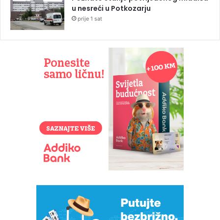
u nesreći u Potkozarju
prije 1 sat