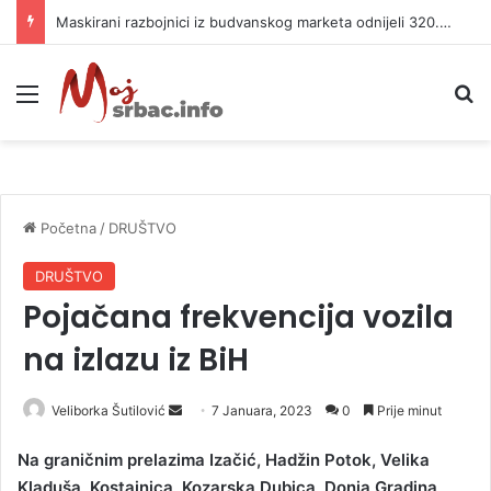
Maskirani razbojnici iz budvanskog marketa odnijeli 320.000 evra
Meni
P
Početna
/
DRUŠTVO
DRUŠTVO
Pojačana frekvencija vozila
na izlazu iz BiH
Veliborka Šutilović
S
7 Januara, 2023
0
Prije minut
e
Na graničnim prelazima Izačić, Hadžin Potok, Velika
n
Kladuša, Kostajnica, Kozarska Dubica, Donja Gradina,
d