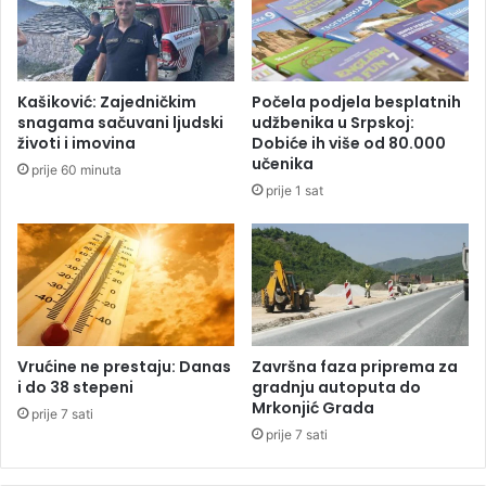
i
j
ć
e
i
m
M
i
Kašiković: Zajedničkim
Počela podjela besplatnih
i
s
snagama sačuvani ljudski
udžbenika u Srpskoj:
l
t
životi i imovina
Dobiće ih više od 80.000
a
e
učenika
prije 60 minuta
k
r
prije 1 sat
o
i
v
z
i
o
ć
n
u
o
n
n
a
e
j
s
Vrućine ne prestaju: Danas
Završna faza priprema za
s
t
i do 38 stepeni
gradnju autoputa do
k
Mrkonjić Grada
a
prije 7 sati
u
l
prije 7 sati
p
a
l
u