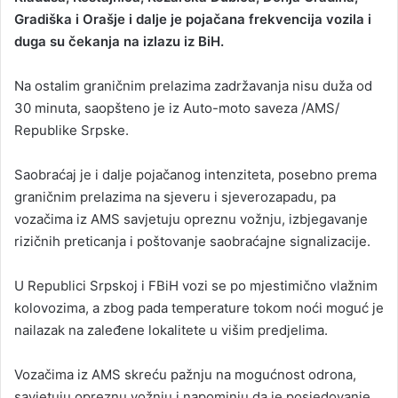
Gradiška i Orašje i dalje je pojačana frekvencija vozila i
a
duga su čekanja na izlazu iz BiH.
n
e
Na ostalim graničnim prelazima zadržavanja nisu duža od
m
a
30 minuta, saopšteno je iz Auto-moto saveza /AMS/
i
Republike Srpske.
l
Saobraćaj je i dalje pojačanog intenziteta, posebno prema
graničnim prelazima na sjeveru i sjeverozapadu, pa
vozačima iz AMS savjetuju opreznu vožnju, izbjegavanje
rizičnih preticanja i poštovanje saobraćajne signalizacije.
U Republici Srpskoj i FBiH vozi se po mjestimično vlažnim
kolovozima, a zbog pada temperature tokom noći moguć je
nailazak na zaleđene lokalitete u višim predjelima.
Vozačima iz AMS skreću pažnju na mogućnost odrona,
savjetuju opreznu vožnju i napominju da je posjedovanje