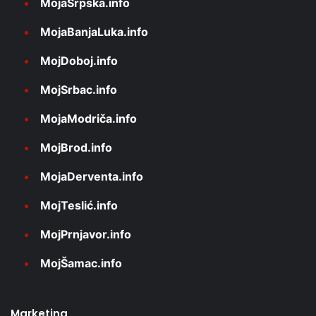
MojaSrpska.info
MojaBanjaLuka.info
MojDoboj.info
MojSrbac.info
MojaModriča.info
MojBrod.info
MojaDerventa.info
MojTeslić.info
MojPrnjavor.info
MojŠamac.info
Marketing