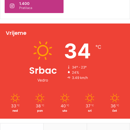
1.400
a
Pratilaca
t
i
v
Vrijeme
e
34
℃
:
Srbac
34º - 23º
24%
3.49 km/h
Vedro
33
38
40
37
36
℃
℃
℃
℃
℃
ned
pon
uto
sri
čet