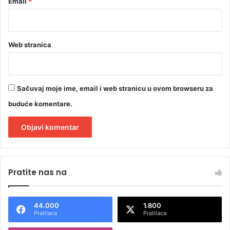
Email
*
Web stranica
Sačuvaj moje ime, email i web stranicu u ovom browseru za
buduće komentare.
A
l
Pratite nas na
t
e
44.000
1.800
r
Pratilaca
Pratilaca
n