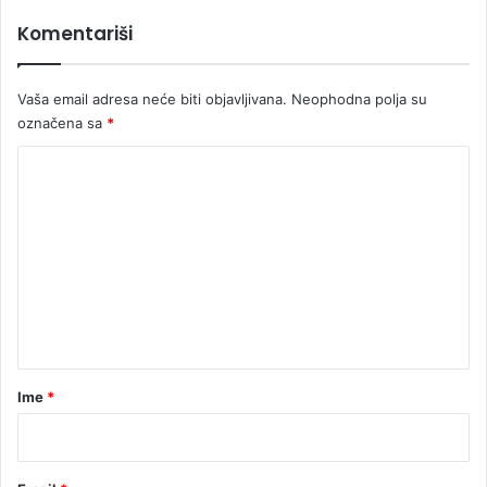
j
S
Komentariši
o
A
j
D
t
Vaša email adresa neće biti objavljivana.
Neophodna polja su
a
označena sa
*
r
i
K
f
i
o
m
e
n
t
a
r
Ime
*
*