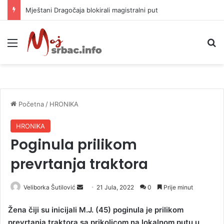
Mještani Dragočaja blokirali magistralni put
Meni
P
Početna
/
HRONIKA
HRONIKA
Poginula prilikom
prevrtanja traktora
Veliborka Šutilović
S
21 Jula, 2022
0
Prije minut
e
Žena čiji su inicijali M.J. (45) poginula je prilikom
n
prevrtanja traktora sa prikolicom na lokalnom putu u
d