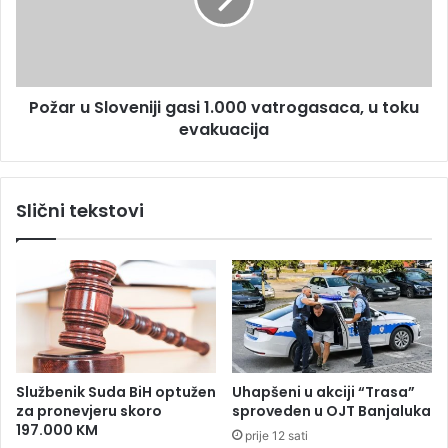
r
č
u
Z
S
v
l
e
o
z
Požar u Sloveniji gasi 1.000 vatrogasaca, u toku
v
d
evakuacija
e
e
n
,
i
N
j
Slični tekstovi
i
i
k
g
o
a
l
s
a
i
R
1
a
.
d
0
m
0
Službenik Suda BiH optužen
Uhapšeni u akciji “Trasa”
a
0
za pronevjeru skoro
sproveden u OJT Banjaluka
n
v
197.000 KM
prije 12 sati
o
a