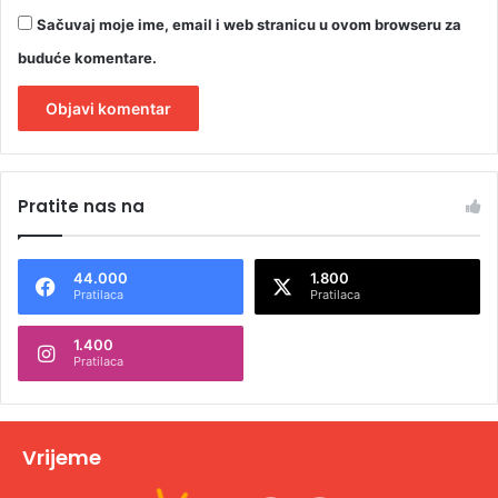
Sačuvaj moje ime, email i web stranicu u ovom browseru za
buduće komentare.
A
l
Pratite nas na
t
e
44.000
1.800
r
Pratilaca
Pratilaca
n
1.400
a
Pratilaca
t
i
v
Vrijeme
e