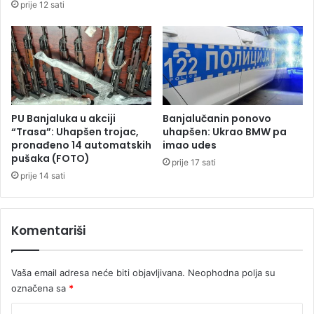
prije 12 sati
v
t
i
r
ć
o
g
a
s
a
c
PU Banjaluka u akciji
Banjalučanin ponovo
a
“Trasa”: Uhapšen trojac,
uhapšen: Ukrao BMW pa
,
pronađeno 14 automatskih
imao udes
pušaka (FOTO)
u
prije 17 sati
t
prije 14 sati
o
k
u
Komentariši
e
v
a
Vaša email adresa neće biti objavljivana.
Neophodna polja su
k
označena sa
*
u
a
K