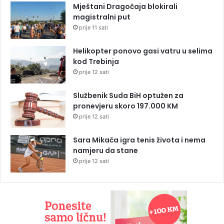
Mještani Dragočaja blokirali
magistralni put
prije 11 sati
Helikopter ponovo gasi vatru u selima
kod Trebinja
prije 12 sati
Službenik Suda BiH optužen za
pronevjeru skoro 197.000 KM
prije 12 sati
Sara Mikača igra tenis života i nema
namjeru da stane
prije 12 sati