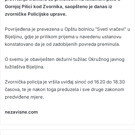
Gornjoj Pilici kod Zvornika, saopšteno je danas iz
a
zvorničke Policijske uprave.
n
e
Povrijeđena je prevezena u Opštu bolnicu "Sveti vračevi" u
m
a
Bijeljinu, gdje je prilikom prijema u navedenu ustanovu
i
konstatovano da je od zadobijenih povreda preminula.
l
O svemu je obaviješten dežurni tužilac Okružnog javnog
tužilaštva Bijeljina.
Zvornička policija je vršila uviđaj sinoć od 16.20 do 18.30
časova, te je nakon toga preduzela i sve druge zakonom
predviđene mjere.
nezavisne.com