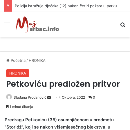
Policija istražuje dječaka (12) nakon četiri požara u parku
Meni
P
Početna
/
HRONIKA
HRONIKA
Petkoviću predložen pritvor
Slađana Prodanović
S
4 Oktobra, 2022
0
e
1 minut čitanja
n
d
Predragu Petkoviću (35) osumnjičenom u predmetu
a
"Storidž", koji se nakon višemjesečnog bjekstva, u