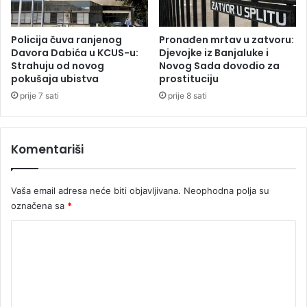
a
u
o
S
t
r
Policija čuva ranjenog
Pronađen mrtav u zatvoru:
j
p
Davora Dabića u KCUS-u:
Djevojke iz Banjaluke i
e
Strahuju od novog
Novog Sada dovodio za
s
pokušaja ubistva
prostituciju
r
k
a
o
prije 7 sati
prije 8 sati
t
j
i
k
Komentariši
u
p
c
Vaša email adresa neće biti objavljivana.
Neophodna polja su
e
označena sa
*
K
o
m
e