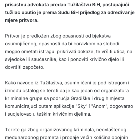
n
prisustvu advokata predao Tužilaštvu BiH, postupajući
e
tužilac uputio je prema Sudu BiH prijedlog za određivanje
m
mjere pritvora.
a
i
Pritvor je predložen zbog opasnosti od bjekstva
l
osumnjičenog, opasnosti da bi boravkom na slobodi
mogao ometati istragu, prikrivati dokaze, te vršiti uticaj na
svjedoke ili saučesnike, kao i ponoviti krivično djelo ili
dovršiti započeto.
Kako navode iz Tužilaštva, osumnjičeni je pod istragom i
između ostalog se tereti da je kao jedan od organizatora
kriminalne grupe sa područja Gradiške i drugih mjesta,
komunicirajući putem aplikacije "Sky" i "Anom", dogovarao
i sudjelovao u teškim krivičnim djelima.
Terete ga zbog organizovanog kriminala, neovlaštenog
međunarodnog prometa i prodaje većih količina opojnih