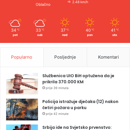
2.48 km/h
Oblačno
34
33
37
40
41
℃
℃
℃
℃
℃
pet
sub
ned
pon
uto
Popularno
Posljednje
Komentari
Službenica UIO BiH optužena da je
prikrila 370.000 KM
prije 39 minuta
Policija istražuje dječaka (12) nakon
četiri požara u parku
prije 42 minute
Srbija ide na Svjetsko prvenstvo: