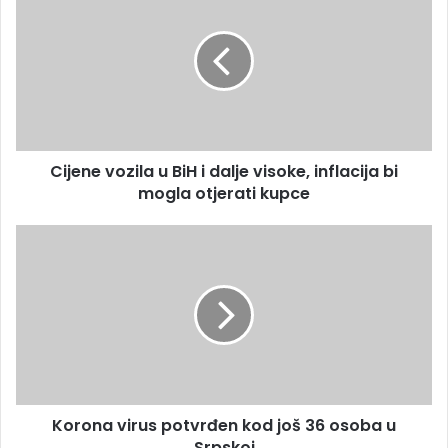
m
i
a
j
i
e
l
n
a
e
d
v
r
o
e
z
s
Cijene vozila u BiH i dalje visoke, inflacija bi
i
u
mogla otjerati kupce
l
a
u
K
B
o
i
r
H
o
i
n
d
a
a
v
l
i
j
r
e
Korona virus potvrđen kod još 36 osoba u
u
v
Srpskoj
s