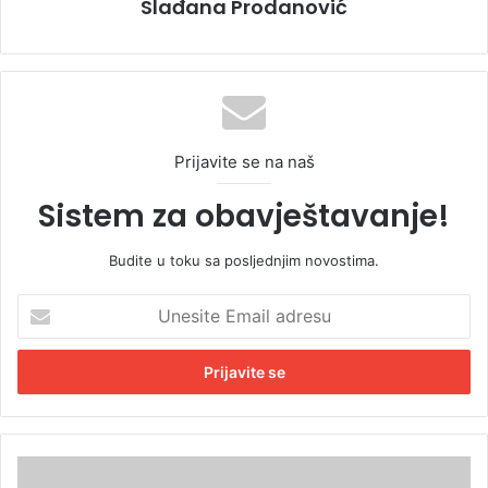
Slađana Prodanović
Prijavite se na naš
Sistem za obavještavanje!
Budite u toku sa posljednjim novostima.
U
n
e
s
i
t
e
E
C