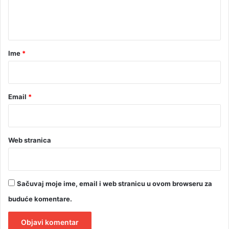
n
t
a
r
Ime
*
*
Email
*
Web stranica
Sačuvaj moje ime, email i web stranicu u ovom browseru za
buduće komentare.