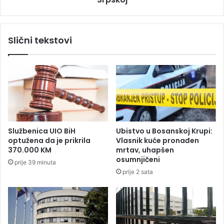
i
p
s
o
o
t
Slični tekstovi
k
v
e
r
,
đ
i
e
n
n
f
k
l
o
a
d
c
j
Službenica UIO BiH
Ubistvo u Bosanskoj Krupi:
i
o
optužena da je prikrila
Vlasnik kuće pronađen
j
š
370.000 KM
mrtav, uhapšen
a
3
osumnjičeni
prije 39 minuta
b
6
prije 2 sata
i
o
m
s
o
o
g
b
l
a