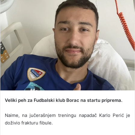
d
a
n
e
m
a
i
l
Veliki peh za Fudbalski klub Borac na startu priprema.
Naime, na jučerašnjem treningu napadač Karlo Perić je
doživio frakturu fibule.