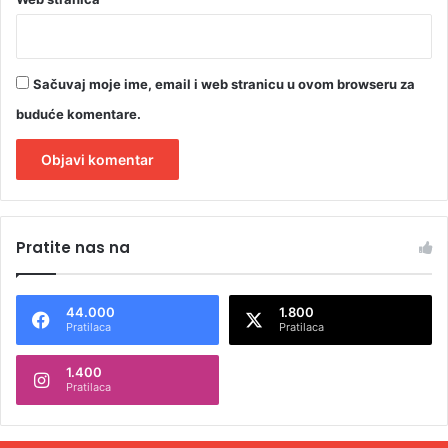
Sačuvaj moje ime, email i web stranicu u ovom browseru za
buduće komentare.
A
l
Pratite nas na
t
e
44.000
1.800
r
Pratilaca
Pratilaca
n
1.400
a
Pratilaca
t
i