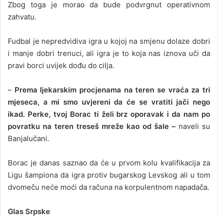
Zbog toga je morao da bude podvrgnut operativnom
zahvatu.
Fudbal je nepredvidiva igra u kojoj na smjenu dolaze dobri
i manje dobri trenuci, ali igra je to koja nas iznova uči da
pravi borci uvijek dođu do cilja.
–
Prema ljekarskim procjenama na teren se vraća za tri
mjeseca, a mi smo uvjereni da će se vratiti jači nego
ikad. Perke, tvoj Borac ti želi brz oporavak i da nam po
povratku na teren treseš mreže kao od šale –
naveli su
Banjalučani.
Borac je danas saznao da će u prvom kolu kvalifikacija za
Ligu šampiona da igra protiv bugarskog Levskog ali u tom
dvomeču neće moći da računa na korpulentnom napadača.
Glas Srpske