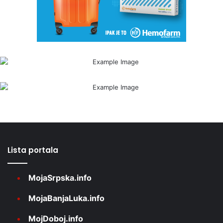
Lista portala
MojaSrpska.info
MojaBanjaLuka.info
MojDoboj.info