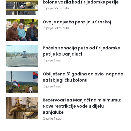
kolone vozila kod Prijedorske petlje
prije 55 minuta
Ovo je najveća penzija u Srpskoj
prije 59 minuta
Počela sanacija puta od Prijedorske
petlje ka Banjaluci
prije 1 sat
Obilježena 31 godina od avio-napada
na izbjegličku kolonu
prije 1 sat
Rezervoari na Manjači na minimumu:
Nove restrikcije vode u dijelu
Banjaluke
prije 1 sat