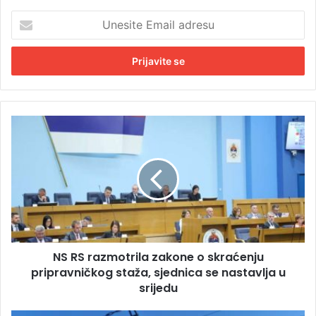
U
n
e
s
i
t
e
E
N
m
S
a
R
i
S
l
r
a
a
d
z
r
m
e
o
s
NS RS razmotrila zakone o skraćenju
t
u
pripravničkog staža, sjednica se nastavlja u
r
i
srijedu
l
a