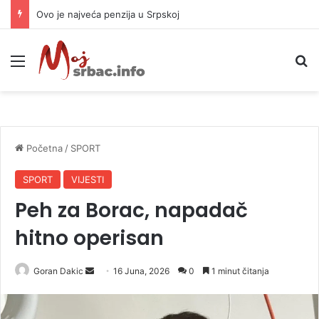
Ovo je najveća penzija u Srpskoj
Meni
P
Početna
/
SPORT
SPORT
VIJESTI
Peh za Borac, napadač
hitno operisan
Goran Dakic
S
16 Juna, 2026
0
1 minut čitanja
e
n