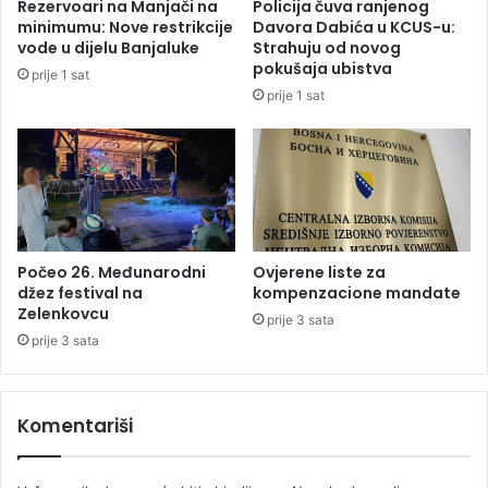
Rezervoari na Manjači na
Policija čuva ranjenog
a
o
minimumu: Nove restrikcije
Davora Dabića u KCUS-u:
v
j
vode u dijelu Banjaluke
Strahuju od novog
n
d
pokušaja ubistva
prije 1 sat
i
a
prije 1 sat
č
n
k
a
o
s
g
b
s
e
t
z
a
s
ž
t
Počeo 26. Međunarodni
Ovjerene liste za
a
džez festival na
kompenzacione mandate
r
,
Zelenkovcu
u
prije 3 sata
s
j
prije 3 sata
j
e
e
d
Komentariši
n
i
c