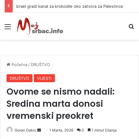
Izrael gradi kanal za krokodile oko zatvora za Palestince
Meni
P
Početna
/
DRUŠTVO
DRUŠTVO
VIJESTI
Ovome se nismo nadali:
Sredina marta donosi
vremenski preokret
Goran Dakic
S
1 Marta, 2026
0
1 minut čitanja
e