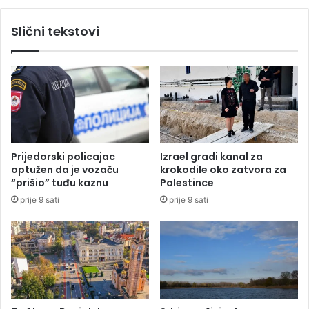
k
p
a
r
Slični tekstovi
f
e
i
g
ć
o
i
v
m
o
a
r
d
e
o
?
s
Prijedorski policajac
Izrael gradi kanal za
t
optužen da je vozaču
krokodile oko zatvora za
i
“prišio” tuđu kaznu
Palestince
g
prije 9 sati
prije 9 sati
l
a
i
4
,
5
K
M