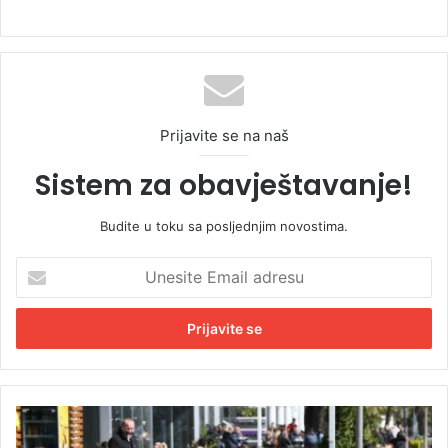
Prijavite se na naš
Sistem za obavještavanje!
Budite u toku sa posljednjim novostima.
U
n
e
s
i
t
e
E
Š
m
o