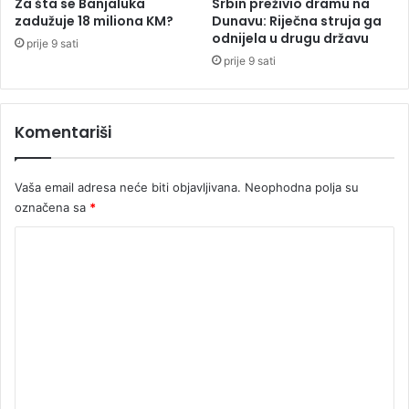
Za šta se Banjaluka
Srbin preživio dramu na
zadužuje 18 miliona KM?
Dunavu: Riječna struja ga
odnijela u drugu državu
prije 9 sati
prije 9 sati
Komentariši
Vaša email adresa neće biti objavljivana.
Neophodna polja su
označena sa
*
K
o
m
e
n
t
a