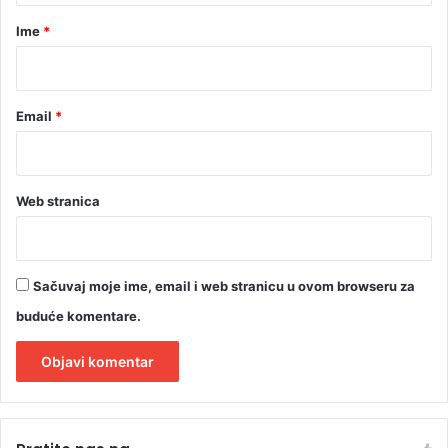
r
Ime
*
*
Email
*
Web stranica
Sačuvaj moje ime, email i web stranicu u ovom browseru za
buduće komentare.
A
l