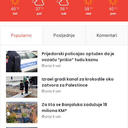
40
37
36
38
40
℃
℃
℃
℃
℃
čet
pet
sub
ned
pon
Popularno
Posljednje
Komentari
Prijedorski policajac optužen da je
vozaču “prišio” tuđu kaznu
prije 9 sati
Izrael gradi kanal za krokodile oko
zatvora za Palestince
prije 9 sati
Za šta se Banjaluka zadužuje 18
miliona KM?
prije 9 sati