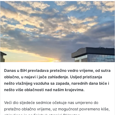
n
d
a
n
e
m
a
i
l
Danas u BiH prevladava pretežno vedro vrijeme, od sutra
oblačno, u najavi i jače zahlađenje. Usljed pristizanja
nešto vlažnijeg vazduha sa zapada, narednih dana biće i
nešto više oblačnosti nad našim krajevima.
Veći dio sljedeće sedmice očekuje nas umjereno do
pretežno oblačno vrijeme, uz mogućnost povremeno kiše,