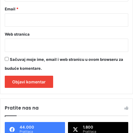
Email
*
Web stranica
Sačuvaj moje ime, email i web stranicu u ovom browseru za
buduće komentare.
A
l
Pratite nas na
t
e
44.000
1.800
r
Pratilaca
Pratilaca