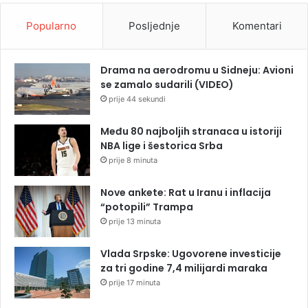
Popularno
Posljednje
Komentari
Drama na aerodromu u Sidneju: Avioni
se zamalo sudarili (VIDEO)
prije 44 sekundi
Među 80 najboljih stranaca u istoriji
NBA lige i šestorica Srba
prije 8 minuta
Nove ankete: Rat u Iranu i inflacija
“potopili” Trampa
prije 13 minuta
Vlada Srpske: Ugovorene investicije
za tri godine 7,4 milijardi maraka
prije 17 minuta