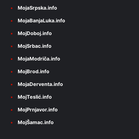
MojaSrpska.info
MojaBanjaLuka.info
MojDoboj.info
MojSrbac.info
MojaModriča.info
MojBrod.info
MojaDerventa.info
MojTeslić.info
MojPrnjavor.info
MojŠamac.info