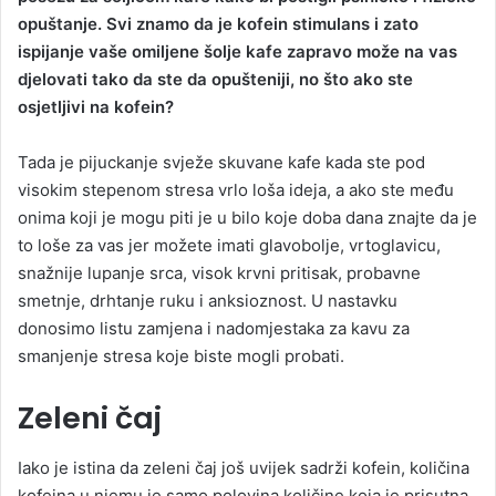
opuštanje. Svi znamo da je kofein stimulans i zato
a
ispijanje vaše omiljene šolje kafe zapravo može na vas
n
djelovati tako da ste da opušteniji, no što ako ste
e
osjetljivi na kofein?
m
a
i
Tada je pijuckanje svježe skuvane kafe kada ste pod
l
visokim stepenom stresa vrlo loša ideja, a ako ste među
onima koji je mogu piti je u bilo koje doba dana znajte da je
to loše za vas jer možete imati glavobolje, vrtoglavicu,
snažnije lupanje srca, visok krvni pritisak, probavne
smetnje, drhtanje ruku i anksioznost. U nastavku
donosimo listu zamjena i nadomjestaka za kavu za
smanjenje stresa koje biste mogli probati.
Zeleni čaj
Iako je istina da zeleni čaj još uvijek sadrži kofein, količina
kofeina u njemu je samo polovina količine koja je prisutna