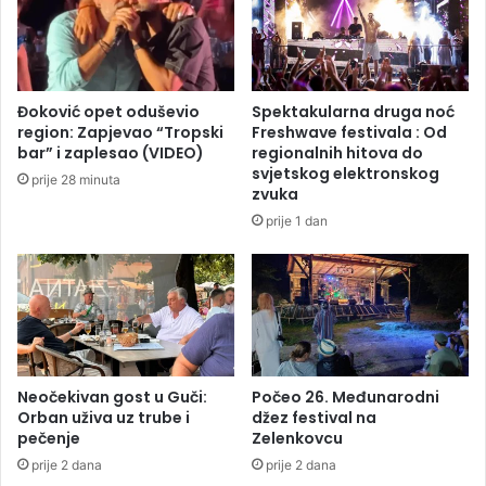
o
k
r
i
e
d
n
a
a
š
Đoković opet oduševio
Spektakularna druga noć
i
t
region: Zapjevao “Tropski
Freshwave festivala : Od
s
r
bar” i zaplesao (VIDEO)
regionalnih hitova do
p
a
svjetskog elektronskog
prije 28 minuta
o
j
zvuka
r
k
prije 1 dan
u
:
k
T
a
u
g
ž
a
i
s
l
a
a
š
Neočekivan gost u Guči:
Počeo 26. Međunarodni
Orban uživa uz trube i
džez festival na
t
pečenje
Zelenkovcu
v
o
prije 2 dana
prije 2 dana
B