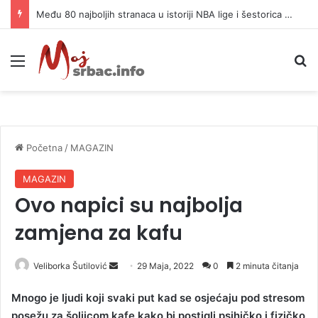
Među 80 najboljih stranaca u istoriji NBA lige i šestorica Srba
Meni
P
Početna
/
MAGAZIN
MAGAZIN
Ovo napici su najbolja
zamjena za kafu
Veliborka Šutilović
S
29 Maja, 2022
0
2 minuta čitanja
e
Mnogo je ljudi koji svaki put kad se osjećaju pod stresom
n
posežu za šoljicom kafe kako bi postigli psihičko i fizičko
d