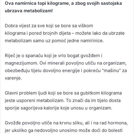
Ova namirnica topi kilograme, a zbog svojih sastojaka
n
ubrzava metabolizam!
d
a
Dobra vijest za sve koji se bore sa viškom
n
kilograma i pored brojnih dijeta – možete lako da ubrzate
e
metabolizam samo uz pomoć jedne namirinice.
m
a
i
Riječ je o spanaću koji je vrlo bogat gvožđem i
l
magnezijumom. Ovi minerali povoljno utiču na organizam,
obezbeđuju tijelu dovoljno energije i pokreću "mašinu" za
varenje.
Glavni problem ljudi koji se bore sa gubitkom kilograma
jeste usporeni metabolizam. To znači da im tijelo dosta
sporije sagorijeva kalorije koje unosu u organizam.
Gvožđe povoljno utiče na krvnu sliku, ali i na rad hormona,
jer ukoliko ga nedovoljno unosimo može doći do bolesti