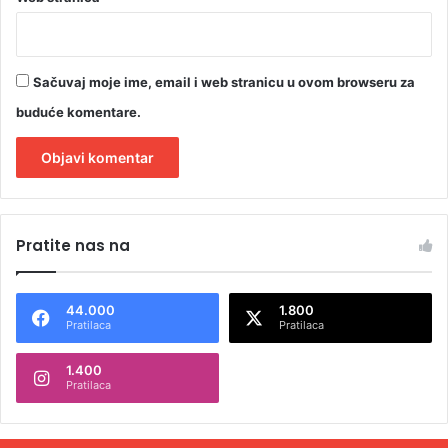
Sačuvaj moje ime, email i web stranicu u ovom browseru za
buduće komentare.
A
l
Pratite nas na
t
e
44.000
1.800
r
Pratilaca
Pratilaca
n
1.400
a
Pratilaca
t
i