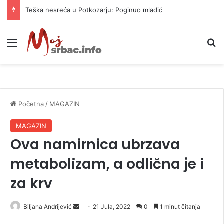
Teška nesreća u Potkozarju: Poginuo mladić
Meni
P
Početna
/
MAGAZIN
MAGAZIN
Ova namirnica ubrzava
metabolizam, a odlična je i
za krv
Biljana Andrijević
S
21 Jula, 2022
0
1 minut čitanja
e