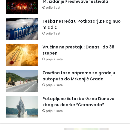
14. izdanje Freshwave festivala
prije 1 sat
Teška nesreća u Potkozarju: Poginuo
mladić
prije 1 sat
Vrućine ne prestaju: Danas i do 38
stepeni
prije 2 sata
Završna faza priprema za gradnju
autoputa do Mrkonjić Grada
prije 2 sata
Potopljene četiri barže na Dunavu
zbog nuklearke “Černavoda”
prije 2 sata