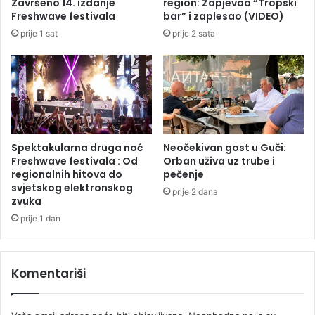
Završeno 14. izdanje
region: Zapjevao “Tropski
0
a
Freshwave festivala
bar” i zaplesao (VIDEO)
s
r
prije 1 sat
prije 2 sata
t
a
e
ž
p
e
e
n
n
i
i
h
v
i
Spektakularna druga noć
Neočekivan gost u Guči:
r
Freshwave festivala : Od
Orban uživa uz trube i
u
regionalnih hitova do
pečenje
svjetskog elektronskog
s
prije 2 dana
zvuka
o
m
prije 1 dan
k
o
r
Komentariši
o
n
a