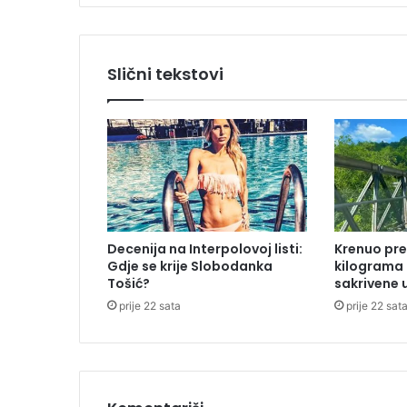
j
e
n
i
Slični tekstovi
c
i
s
v
e
s
k
u
p
Decenija na Interpolovoj listi:
Krenuo pre
l
Gdje se krije Slobodanka
kilograma
j
Tošić?
sakrivene 
i
prije 22 sata
prije 22 sat