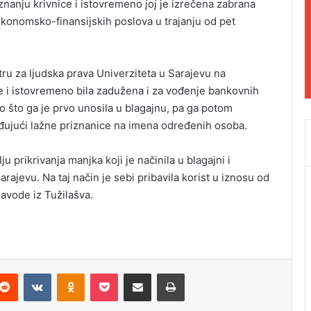
nanju krivnice i istovremeno joj je izrečena zabrana
i ekonomsko-finansijskih poslova u trajanju od pet
tru za ljudska prava Univerziteta u Sarajevu na
e i istovremeno bila zadužena i za vođenje bankovnih
ko što ga je prvo unosila u blagajnu, pa ga potom
rađujući lažne priznanice na imena određenih osoba.
ju prikrivanja manjka koji je načinila u blagajni i
rajevu. Na taj način je sebi pribavila korist u iznosu od
avode iz Tužilašva.
Reddit
VKontakte
Odnoklassniki
Pocket
Podijeli putem Emaila
Odštampaj