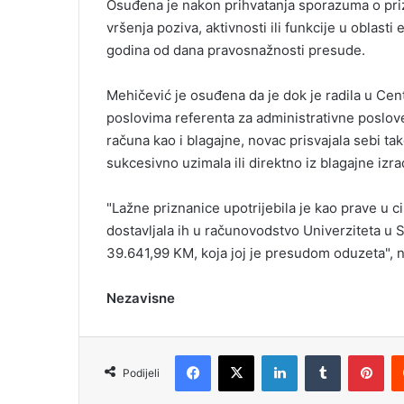
Osuđena je nakon prihvatanja sporazuma o priz
i
vršenja poziva, aktivnosti ili funkcije u oblast
l
godina od dana pravosnažnosti presude.
Mehičević je osuđena da je dok je radila u Cen
poslovima referenta za administrativne poslov
računa kao i blagajne, novac prisvajala sebi ta
sukcesivno uzimala ili direktno iz blagajne iz
"Lažne priznanice upotrijebila je kao prave u cil
dostavljala ih u računovodstvo Univerziteta u Sa
39.641,99 KM, koja joj je presudom oduzeta", n
Nezavisne
Facebook
X
LinkedIn
Tumblr
Pinterest
Podijeli