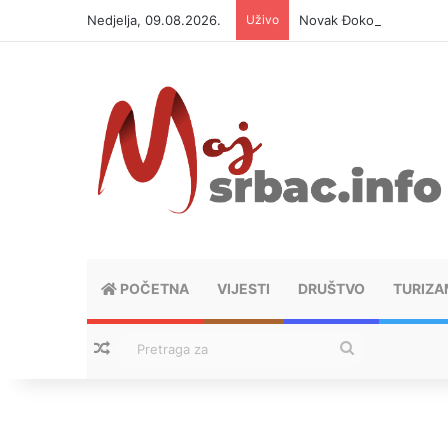
Nedjelja, 09.08.2026.
Uživo
Novak Đoković otvorio d
POČETNA
VIJESTI
DRUŠTVO
TURIZA
Nasumični tekstovi
Pretraga
za