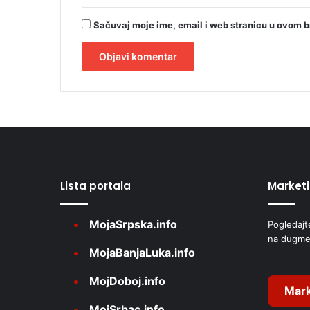
Sačuvaj moje ime, email i web stranicu u ovom 
A
l
t
e
r
Lista portala
Market
n
a
MojaSrpska.info
Pogledajt
t
na dugme
i
MojaBanjaLuka.info
v
MojDoboj.info
e
Mark
MojSrbac.info
: