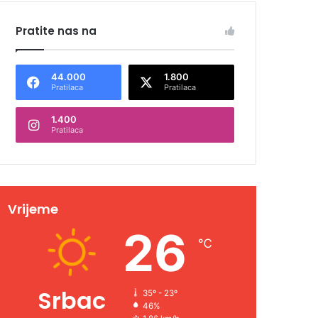
Pratite nas na
44.000
1.800
Pratilaca
Pratilaca
1.400
Pratilaca
Vrijeme
26
℃
Srbac
35º - 23º
46%