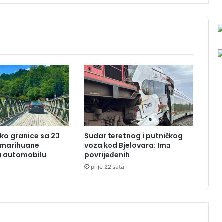
a
n
j
u
P
i
c
u
l
e
:
S
r
ko granice sa 20
Sudar teretnog i putničkog
b
 marihuane
voza kod Bjelovara: Ima
i
u automobilu
povrijeđenih
,
a
prije 22 sata
š
t
a
v
a
m