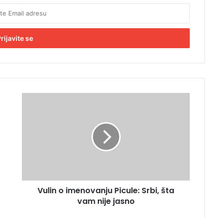
V
u
l
i
n
o
i
m
e
Vulin o imenovanju Picule: Srbi, šta
n
vam nije jasno
o
v