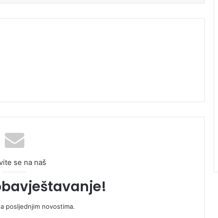
vite se na naš
obavještavanje!
sa posljednjim novostima.