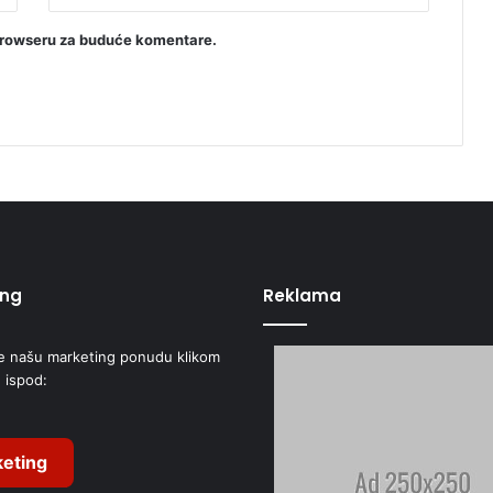
browseru za buduće komentare.
ing
Reklama
e našu marketing ponudu klikom
 ispod:
eting