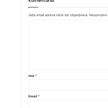
Komentariši
Vaša email adresa neće biti objavljivana.
Neophodna p
K
o
m
e
n
t
a
r
Ime
*
*
Email
*