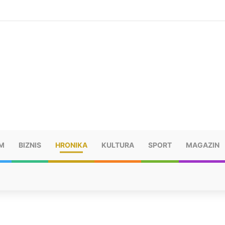
ušu: “Taj poraz me uništio”
M
BIZNIS
HRONIKA
KULTURA
SPORT
MAGAZIN