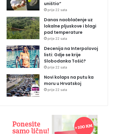
uništio”
prije 22 sata
Danas naoblačenje uz
lokalne pljuskove i blagi
pad temperature
prije 22 sata
Decenija na Interpolovoj
listi: Gdje se krije
Slobodanka Tošić?
prije 22 sata
Novi kolaps na putu ka
moru u Hrvatskoj
prije 22 sata