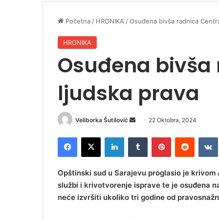
Početna
/
HRONIKA
/
Osuđena bivša radnica Centra
HRONIKA
Osuđena bivša 
ljudska prava
Veliborka Šutilović
S
22 Oktobra, 2024
e
Facebook
X
LinkedIn
Tumblr
Pinterest
Reddit
VK
n
d
a
Opštinski sud u Sarajevu proglasio je krivom 
n
službi i krivotvorenje isprave te je osuđena 
e
neće izvršiti ukoliko tri godine od pravosnažn
m
a