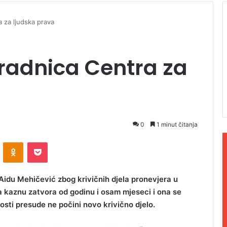
 za ljudska prava
radnica Centra za
0
1 minut čitanja
ontakte
Odnoklassniki
Pocket
Aidu Mehičević zbog krivičnih djela pronevjera u
na kaznu zatvora od godinu i osam mjeseci i ona se
osti presude ne počini novo krivično djelo.