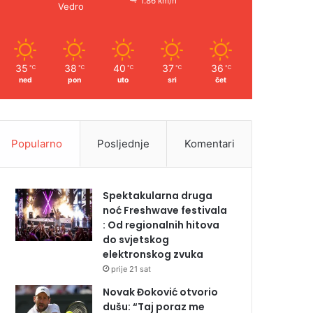
1.86 km/h
Vedro
35
38
40
37
36
℃
℃
℃
℃
℃
ned
pon
uto
sri
čet
Popularno
Posljednje
Komentari
Spektakularna druga
noć Freshwave festivala
: Od regionalnih hitova
do svjetskog
elektronskog zvuka
prije 21 sat
Novak Đoković otvorio
dušu: “Taj poraz me