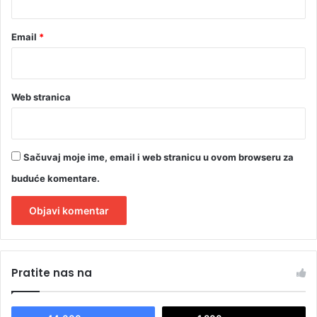
Email
*
Web stranica
Sačuvaj moje ime, email i web stranicu u ovom browseru za
buduće komentare.
A
l
Pratite nas na
t
e