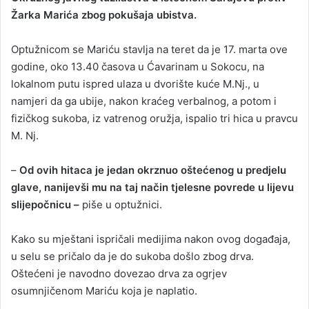
Žarka Marića zbog pokušaja ubistva.
a
n
Optužnicom se Mariću stavlja na teret da je 17. marta ove
e
godine, oko 13.40 časova u Ćavarinam u Sokocu, na
m
a
lokalnom putu ispred ulaza u dvorište kuće M.Nj., u
i
namjeri da ga ubije, nakon kraćeg verbalnog, a potom i
l
fizičkog sukoba, iz vatrenog oružja, ispalio tri hica u pravcu
M. Nj.
–
Od ovih hitaca je jedan okrznuo oštećenog u predjelu
glave, nanijevši mu na taj način tjelesne povrede u lijevu
slijepočnicu –
piše u optužnici.
Kako su mještani ispričali medijima nakon ovog događaja,
u selu se pričalo da je do sukoba došlo zbog drva.
Oštećeni je navodno dovezao drva za ogrjev
osumnjičenom Mariću koja je naplatio.