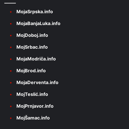
MojaSrpska.info
MojaBanjaLuka.info
MojDoboj.info
MojSrbac.info
MojaModriča.info
MojBrod.info
MojaDerventa.info
MojTeslić.info
MojPrnjavor.info
MojŠamac.info