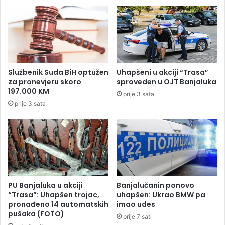
u
o
m
r
s
o
k
d
o
i
g
l
g
i
Službenik Suda BiH optužen
Uhapšeni u akciji “Trasa”
a
š
za pronevjeru skoro
sproveden u OJT Banjaluka
z
t
197.000 KM
prije 3 sata
d
a
prije 3 sata
i
u
n
N
s
o
t
v
v
o
a
m
"
S
B
a
PU Banjaluka u akciji
Banjalučanin ponovo
o
d
“Trasa”: Uhapšen trojac,
uhapšen: Ukrao BMW pa
r
u
pronađeno 14 automatskih
imao udes
j
pušaka (FOTO)
:
prije 7 sati
a
R