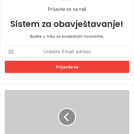
Prijavite se na naš
Sistem za obavještavanje!
Budite u toku sa posljednjim novostima.
U
n
e
s
i
t
e
E
P
m
o
a
g
i
l
l
e
a
d
d
a