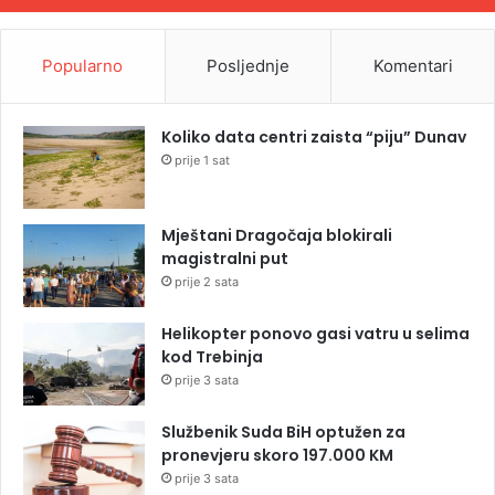
Popularno
Posljednje
Komentari
Koliko data centri zaista “piju” Dunav
prije 1 sat
Mještani Dragočaja blokirali
magistralni put
prije 2 sata
Helikopter ponovo gasi vatru u selima
kod Trebinja
prije 3 sata
Službenik Suda BiH optužen za
pronevjeru skoro 197.000 KM
prije 3 sata