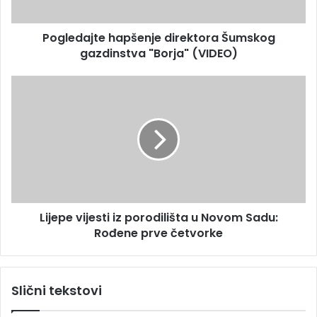
r
j
e
t
s
Pogledajte hapšenje direktora Šumskog
e
u
gazdinstva "Borja" (VIDEO)
h
a
p
L
š
i
e
j
n
e
j
p
e
e
d
v
i
i
r
j
e
Lijepe vijesti iz porodilišta u Novom Sadu:
e
k
Rođene prve četvorke
s
t
t
o
i
r
i
Slični tekstovi
a
z
Š
p