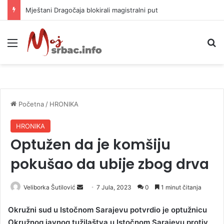
Mještani Dragočaja blokirali magistralni put
Meni
P
Početna
/
HRONIKA
HRONIKA
Optužen da je komšiju
pokušao da ubije zbog drva
Veliborka Šutilović
S
7 Jula, 2023
0
1 minut čitanja
e
Okružni sud u Istočnom Sarajevu potvrdio je optužnicu
n
Okružnog javnog tužilaštva u Istočnom Sarajevu protiv
d