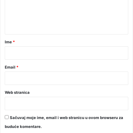
e
n
t
a
r
Ime
*
*
Email
*
Web stranica
Sačuvaj moje ime, email i web stranicu u ovom browseru za
buduće komentare.