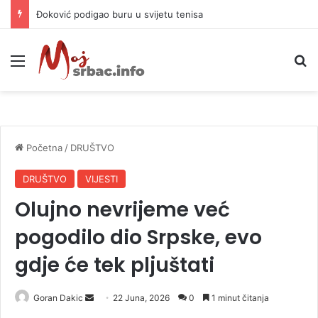
APIF izgubio spor sa komšijama, mora platiti 10.000 KM
Meni
P
Početna
/
DRUŠTVO
DRUŠTVO
VIJESTI
Olujno nevrijeme već
pogodilo dio Srpske, evo
gdje će tek pljuštati
Goran Dakic
S
22 Juna, 2026
0
1 minut čitanja
e