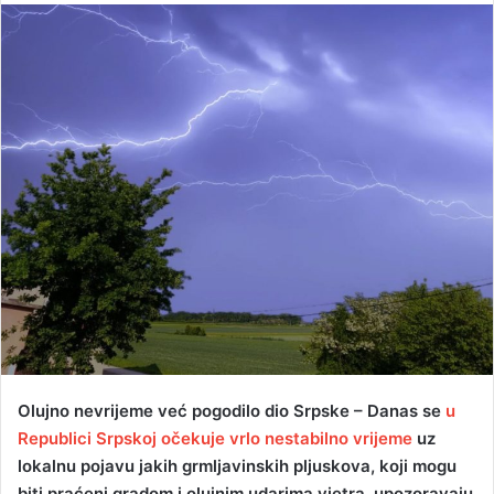
n
d
a
n
e
m
a
i
l
Olujno nevrijeme već pogodilo dio Srpske – Danas se
u
Republici Srpskoj očekuje vrlo nestabilno vrijeme
uz
lokalnu pojavu jakih grmljavinskih pljuskova, koji mogu
biti praćeni gradom i olujnim udarima vjetra, upozoravaju