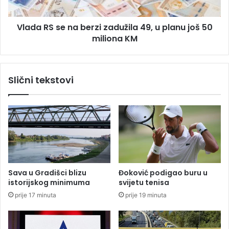
o
s
d
e
Vlada RS se na berzi zadužila 49, u planu još 50
a
n
t
miliona KM
a
n
b
o
e
p
r
Slični tekstovi
u
z
n
i
i
z
k
a
a
d
s
u
u
ž
B
i
o
l
Sava u Gradišci blizu
Đoković podigao buru u
r
a
istorijskog minimuma
svijetu tenisa
c
4
prije 17 minuta
prije 19 minuta
a
9
,
u