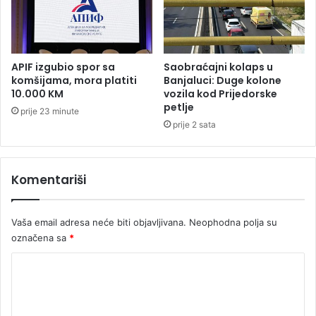
p
l
a
n
u
APIF izgubio spor sa
Saobraćajni kolaps u
j
komšijama, mora platiti
Banjaluci: Duge kolone
o
10.000 KM
vozila kod Prijedorske
š
petlje
prije 23 minute
5
prije 2 sata
0
m
i
Komentariši
l
i
o
Vaša email adresa neće biti objavljivana.
Neophodna polja su
n
označena sa
*
a
K
K
M
o
m