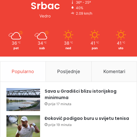
Srbac
36º - 25º
40%
2.09 km/h
Vedro
36
34
38
41
41
℃
℃
℃
℃
℃
pet
sub
ned
pon
uto
Popularno
Posljednje
Komentari
Sava u Gradišci blizu istorijskog
minimuma
prije 17 minuta
Đoković podigao buru u svijetu tenisa
prije 19 minuta