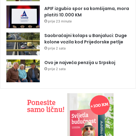
APIF izgubio spor sa komšijama, mora
platiti 10.000 KM
prije 23 minute
Saobraćajni kolaps u Banjaluci: Duge
kolone vozila kod Prijedorske petlje
prije 2 sata
Ovo je najveća penzija u Srpskoj
prije 2 sata