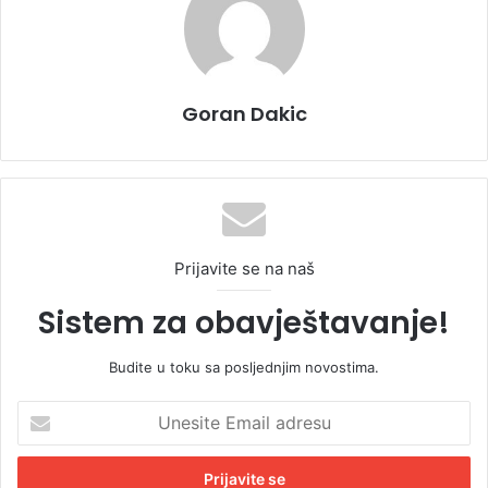
Goran Dakic
Prijavite se na naš
Sistem za obavještavanje!
Budite u toku sa posljednjim novostima.
U
n
e
s