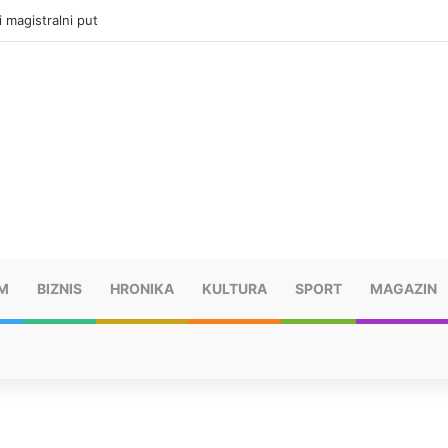
ru u selima kod Trebinja
M
BIZNIS
HRONIKA
KULTURA
SPORT
MAGAZIN