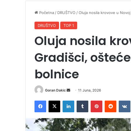
Početna
/
DRUŠTVO
/
Oluja nosila krovove u Novoj
DRUŠTVO
TOP 1
Oluja nosila kr
Gradišci, ošteć
bolnice
Goran Dakic
S
11 Juna, 2026
e
Facebook
X
LinkedIn
Tumblr
Pinterest
Reddit
VK
n
d
a
n