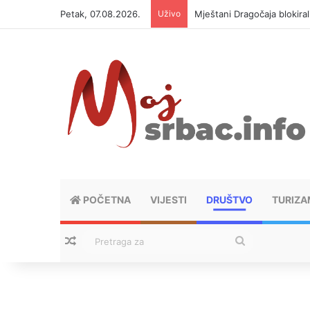
Petak, 07.08.2026.
Uživo
Helikopter ponovo gasi vat
POČETNA
VIJESTI
DRUŠTVO
TURIZA
Nasumični tekstovi
Pretraga
za