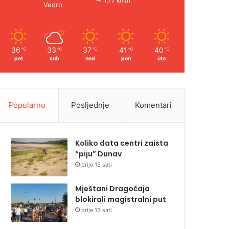
1.77 km/h
Vedro
36
33
37
41
40
℃
℃
℃
℃
℃
pet
sub
ned
pon
uto
Popularno
Posljednje
Komentari
Koliko data centri zaista
“piju” Dunav
prije 13 sati
Mještani Dragočaja
blokirali magistralni put
prije 13 sati