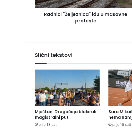
"
s
Ž
u
Radnici "Željeznica" idu u masovne
e
proteste
l
j
e
z
n
i
Slični tekstovi
c
a
"
i
d
u
u
m
a
Mještani Dragočaja blokirali
Sara Mikača
s
magistralni put
nema namj
o
prije 13 sati
prije 15 sati
v
n