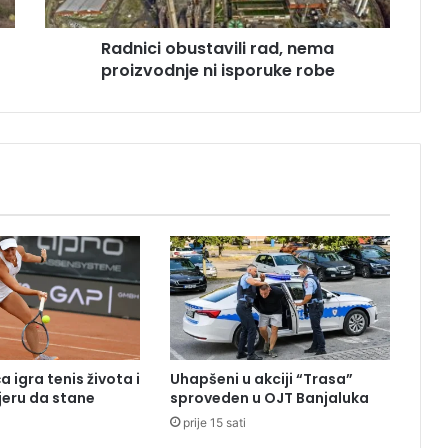
o
b
Radnici obustavili rad, nema
u
proizvodnje ni isporuke robe
s
t
a
v
i
l
i
r
a
d
,
n
e
m
a
 igra tenis života i
Uhapšeni u akciji “Trasa”
p
eru da stane
sproveden u OJT Banjaluka
r
prije 15 sati
o
i