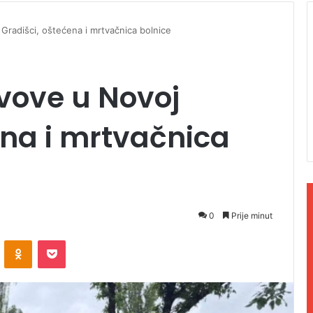
 Gradišci, oštećena i mrtvačnica bolnice
ovove u Novoj
ena i mrtvačnica
0
Prije minut
ontakte
Odnoklassniki
Pocket