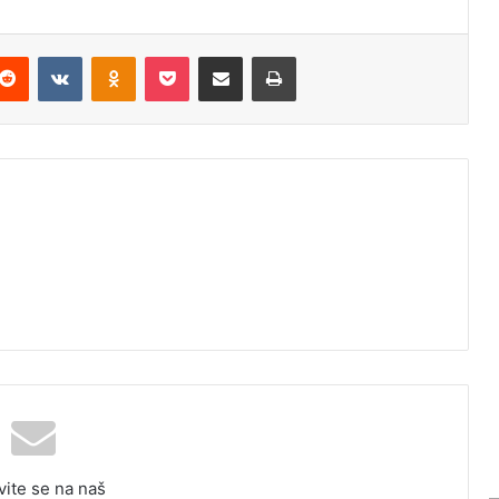
Reddit
VKontakte
Odnoklassniki
Pocket
Podijeli putem Emaila
Odštampaj
vite se na naš