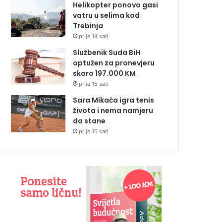
Helikopter ponovo gasi
vatru u selima kod
Trebinja
prije 14 sati
Službenik Suda BiH
optužen za pronevjeru
skoro 197.000 KM
prije 15 sati
Sara Mikača igra tenis
života i nema namjeru
da stane
prije 15 sati