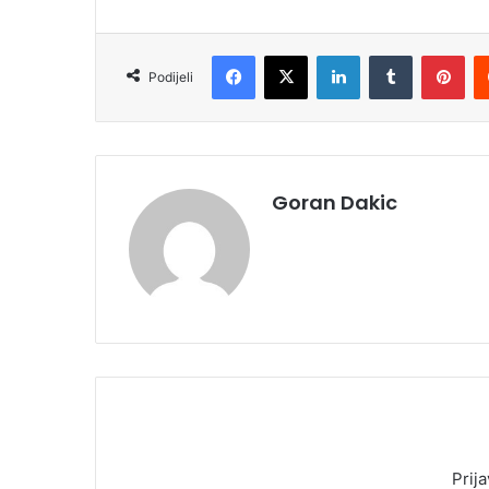
Facebook
X
LinkedIn
Tumblr
Pinterest
Podijeli
Goran Dakic
Prija