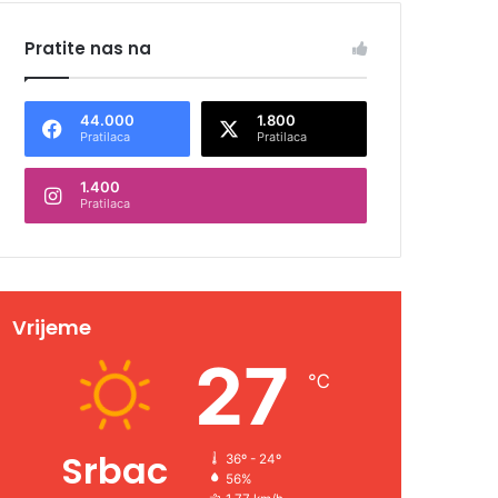
Pratite nas na
44.000
1.800
Pratilaca
Pratilaca
1.400
Pratilaca
Vrijeme
27
℃
Srbac
36º - 24º
56%