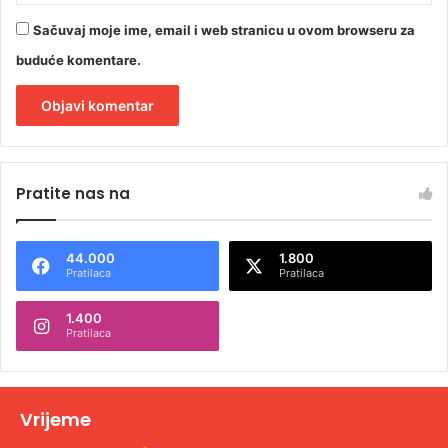
Sačuvaj moje ime, email i web stranicu u ovom browseru za
buduće komentare.
A
l
Pratite nas na
t
e
44.000
1.800
r
Pratilaca
Pratilaca
n
1.400
a
Pratilaca
t
i
v
Vrijeme
e