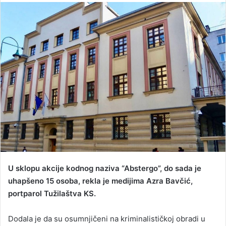
n
d
a
n
e
m
a
i
l
U sklopu akcije kodnog naziva “Abstergo”, do sada je
uhapšeno 15 osoba, rekla je medijima Azra Bavčić,
portparol Tužilaštva KS.
Dodala je da su osumnjičeni na kriminalističkoj obradi u