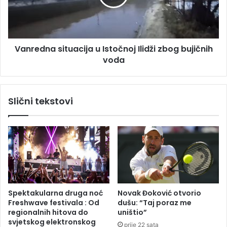
l
d
j
n
i
a
s
s
a
Vanredna situacija u Istočnoj Ilidži zbog bujičnih
i
č
voda
t
e
u
k
a
u
c
Slični tekstovi
š
i
e
j
n
a
a
u
n
I
a
s
v
t
i
o
j
č
Spektakularna druga noć
Novak Đoković otvorio
a
n
Freshwave festivala : Od
dušu: “Taj poraz me
č
o
regionalnih hitova do
uništio”
e
j
svjetskog elektronskog
prije 22 sata