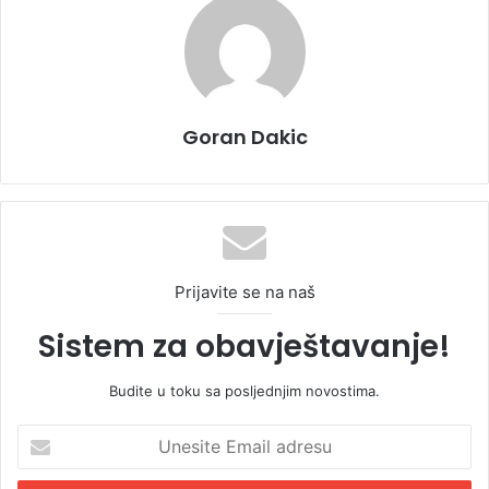
Goran Dakic
Prijavite se na naš
Sistem za obavještavanje!
Budite u toku sa posljednjim novostima.
U
n
e