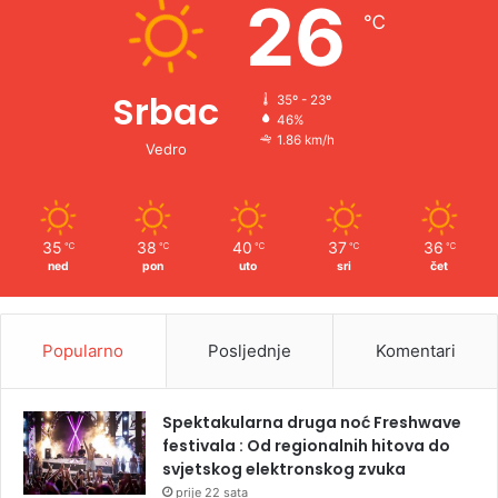
26
℃
:
Srbac
35º - 23º
46%
1.86 km/h
Vedro
35
38
40
37
36
℃
℃
℃
℃
℃
ned
pon
uto
sri
čet
Popularno
Posljednje
Komentari
Spektakularna druga noć Freshwave
festivala : Od regionalnih hitova do
svjetskog elektronskog zvuka
prije 22 sata