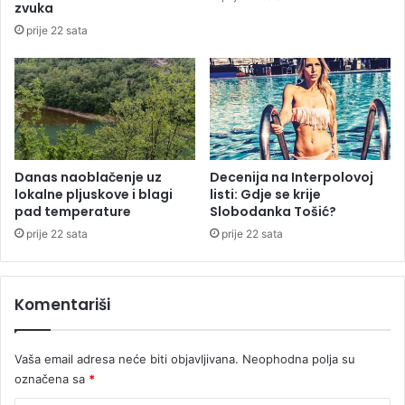
C
I
zvuka
r
l
prije 22 sata
v
i
e
d
n
ž
e
i
z
z
v
b
e
o
z
g
Danas naoblačenje uz
Decenija na Interpolovoj
d
lokalne pljuskove i blagi
listi: Gdje se krije
b
pad temperature
Slobodanka Tošić?
e
u
j
prije 22 sata
prije 22 sata
i
č
n
Komentariši
i
h
v
Vaša email adresa neće biti objavljivana.
Neophodna polja su
o
označena sa
*
d
a