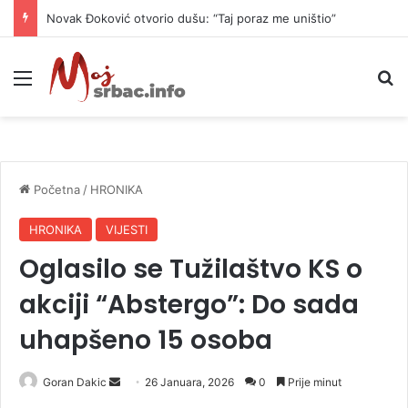
Novak Đoković otvorio dušu: “Taj poraz me uništio”
Meni
P
Početna
/
HRONIKA
HRONIKA
VIJESTI
Oglasilo se Tužilaštvo KS o
akciji “Abstergo”: Do sada
uhapšeno 15 osoba
Goran Dakic
S
26 Januara, 2026
0
Prije minut
e