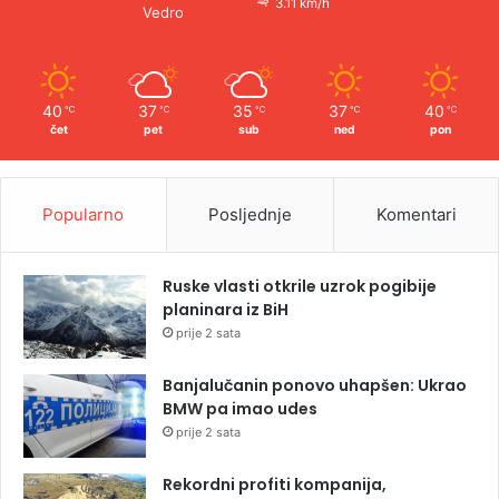
3.11 km/h
Vedro
40
37
35
37
40
℃
℃
℃
℃
℃
čet
pet
sub
ned
pon
Popularno
Posljednje
Komentari
Ruske vlasti otkrile uzrok pogibije
planinara iz BiH
prije 2 sata
Banjalučanin ponovo uhapšen: Ukrao
BMW pa imao udes
prije 2 sata
Rekordni profiti kompanija,