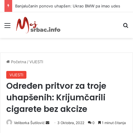
Banjalučanin ponovo uhapšen: Ukrao BMW pa imao udes
Meni
P
Početna
/
VIJESTI
VIJESTI
Određen pritvor za troje
uhapšenih: Krijumčarili
cigarete bez akcize
Veliborka Šutilović
S
3 Oktobra, 2022
0
1 minut čitanja
e