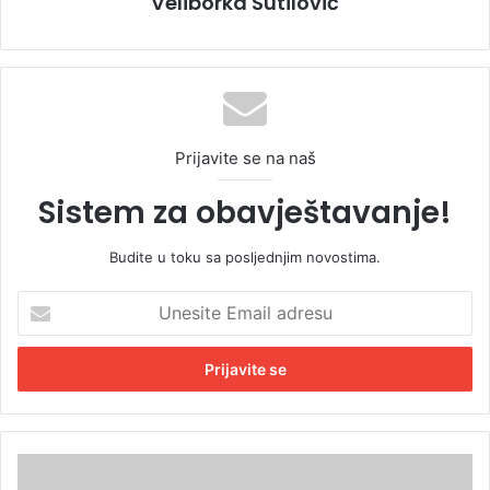
Veliborka Šutilović
Prijavite se na naš
Sistem za obavještavanje!
Budite u toku sa posljednjim novostima.
U
n
e
s
i
t
e
E
U
m
p