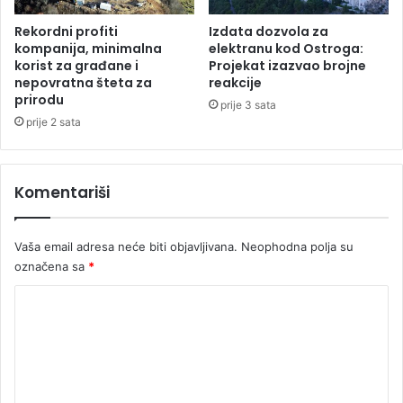
s
č
o
k
Rekordni profiti
Izdata dozvola za
b
i
kompanija, minimalna
elektranu kod Ostroga:
a
h
korist za građane i
Projekat izazvao brojne
nepovratna šteta za
reakcije
o
prirodu
d
prije 3 sata
b
prije 2 sata
o
r
a
Komentariši
Vaša email adresa neće biti objavljivana.
Neophodna polja su
označena sa
*
K
o
m
e