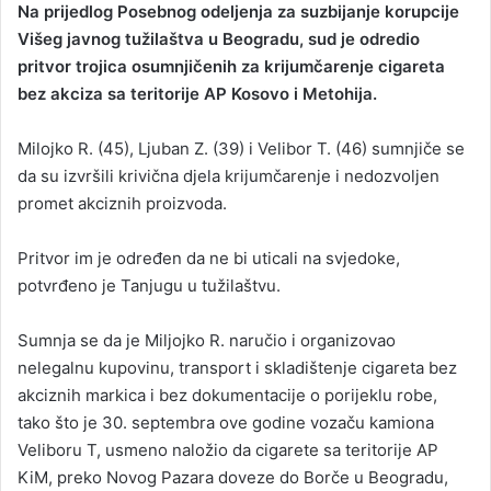
Na prijedlog Posebnog odeljenja za suzbijanje korupcije
n
Višeg javnog tužilaštva u Beogradu, sud je odredio
d
pritvor trojica osumnjičenih za krijumčarenje cigareta
a
bez akciza sa teritorije AP Kosovo i Metohija.
n
e
Milojko R. (45), Ljuban Z. (39) i Velibor T. (46) sumnjiče se
m
a
da su izvršili krivična djela krijumčarenje i nedozvoljen
i
promet akciznih proizvoda.
l
Pritvor im je određen da ne bi uticali na svjedoke,
potvrđeno je Tanjugu u tužilaštvu.
Sumnja se da je Miljojko R. naručio i organizovao
nelegalnu kupovinu, transport i skladištenje cigareta bez
akciznih markica i bez dokumentacije o porijeklu robe,
tako što je 30. septembra ove godine vozaču kamiona
Veliboru T, usmeno naložio da cigarete sa teritorije AP
KiM, preko Novog Pazara doveze do Borče u Beogradu,