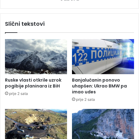
k
j
o
e
j
o
Slični tekstovi
k
t
o
i
r
š
o
l
n
o
o
č
m
l
z
a
a
n
Ruske vlasti otkrile uzrok
Banjalučanin ponovo
r
o
pogibije planinara iz BiH
uhapšen: Ukrao BMW pa
a
v
imao udes
prije 2 sata
ž
i
prije 2 sata
e
m
n
a
o
b
4
i
6
r
o
a