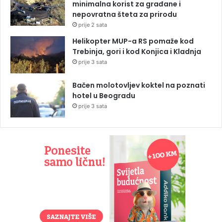
minimalna korist za građane i
nepovratna šteta za prirodu
prije 2 sata
Helikopter MUP-a RS pomaže kod
Trebinja, gori i kod Konjica i Kladnja
prije 3 sata
Bačen molotovljev koktel na poznati
hotel u Beogradu
prije 3 sata