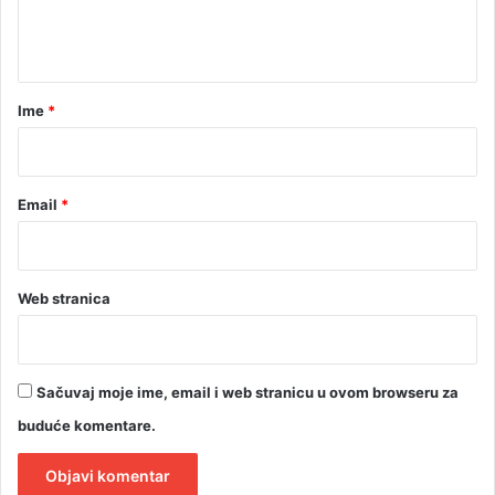
n
t
a
r
Ime
*
*
Email
*
Web stranica
Sačuvaj moje ime, email i web stranicu u ovom browseru za
buduće komentare.