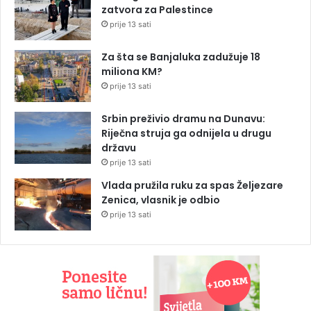
zatvora za Palestince
prije 13 sati
Za šta se Banjaluka zadužuje 18
miliona KM?
prije 13 sati
Srbin preživio dramu na Dunavu:
Riječna struja ga odnijela u drugu
državu
prije 13 sati
Vlada pružila ruku za spas Željezare
Zenica, vlasnik je odbio
prije 13 sati