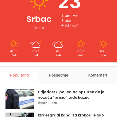
23
Srbac
40º - 23º
45%
0.84 km/h
Vedro
40
36
36
38
40
℃
℃
℃
℃
℃
čet
pet
sub
ned
pon
Popularno
Posljednje
Komentari
Prijedorski policajac optužen da je
vozaču “prišio” tuđu kaznu
prije 13 sati
Izrael gradi kanal za krokodile oko