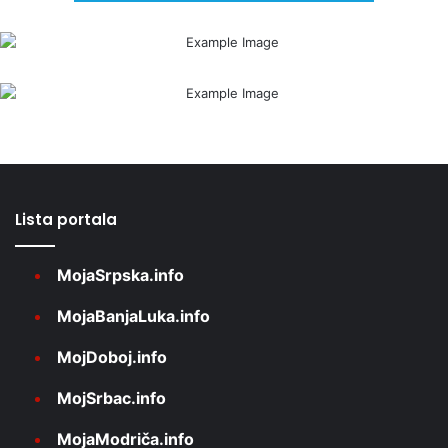
Lista portala
MojaSrpska.info
MojaBanjaLuka.info
MojDoboj.info
MojSrbac.info
MojaModriča.info