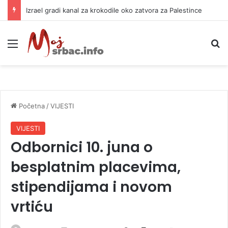
Izrael gradi kanal za krokodile oko zatvora za Palestince
Meni
P
Početna
/
VIJESTI
VIJESTI
Odbornici 10. juna o
besplatnim placevima,
stipendijama i novom
vrtiću