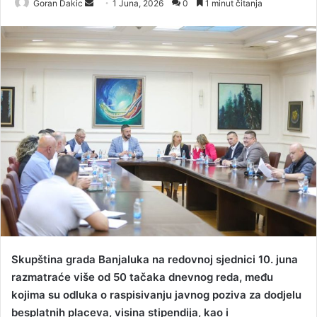
Goran Dakic
S
1 Juna, 2026
0
1 minut čitanja
e
n
d
a
n
e
m
a
i
l
Skupština grada Banjaluka na redovnoj sjednici 10. juna
razmatraće više od 50 tačaka dnevnog reda, među
kojima su odluka o raspisivanju javnog poziva za dodjelu
besplatnih placeva, visina stipendija, kao i