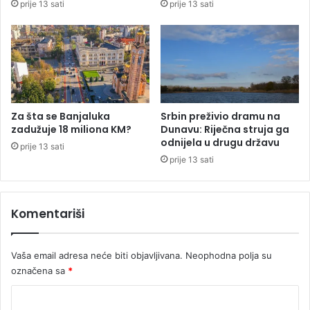
prije 13 sati
prije 13 sati
č
n
i
k
z
u
B
r
i
s
H
a
p
z
o
a
Za šta se Banjaluka
Srbin preživio dramu na
g
s
zadužuje 18 miliona KM?
Dunavu: Riječna struja ga
i
u
odnijela u drugu državu
prije 13 sati
n
f
prije 13 sati
u
i
o
n
,
a
Komentariši
s
n
t
s
r
i
Vaša email adresa neće biti objavljivana.
Neophodna polja su
a
r
d
označena sa
*
a
a
n
K
l
j