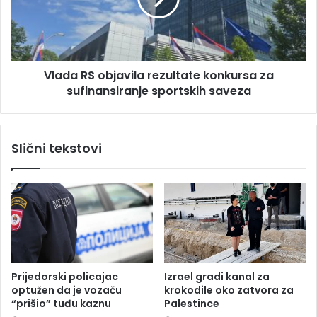
a
m
R
j
S
e
o
r
b
u
Vlada RS objavila rezultate konkursa za
j
k
sufinansiranje sportskih saveza
a
o
v
d
i
M
l
Slični tekstovi
a
a
r
r
i
e
b
z
o
u
r
l
a
t
:
a
V
t
Prijedorski policajac
Izrael gradi kanal za
o
e
optužen da je vozaču
krokodile oko zatvora za
z
k
“prišio” tuđu kaznu
Palestince
a
o