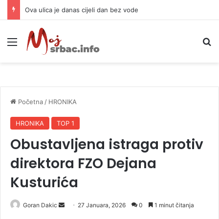
Preminula legendarna kraljica romske muzike: Izgubila bitku sa teškom bolešću
Meni
P
Početna
/
HRONIKA
HRONIKA
TOP 1
Obustavljena istraga protiv
direktora FZO Dejana
Kusturića
Goran Dakic
S
27 Januara, 2026
0
1 minut čitanja
e