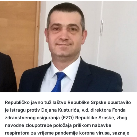
n
d
a
n
e
m
a
i
l
Republičko javno tužilaštvo Republike Srpske obustavilo
je istragu protiv Dejana Kusturića, v.d. direktora Fonda
zdravstvenog osiguranja (FZO) Republike Srpske, zbog
navodne zloupotrebe položaja prilikom nabavke
respiratora za vrijeme pandemije korona virusa, saznaje