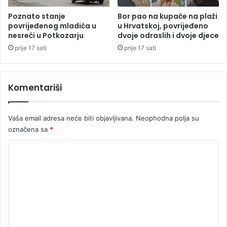
a
j
x
e
Poznato stanje
Bor pao na kupače na plaži
y
k
povrijeđenog mladića u
u Hrvatskoj, povrijeđeno
Z
nesreći u Potkozarju
dvoje odraslih i dvoje djece
o
F
n
prije 17 sati
prije 17 sati
l
c
i
e
p
s
Komentariši
7
i
j
e
Vaša email adresa neće biti objavljivana.
Neophodna polja su
u
označena sa
*
U
g
K
l
o
j
e
m
v
e
i
k
n
u
t