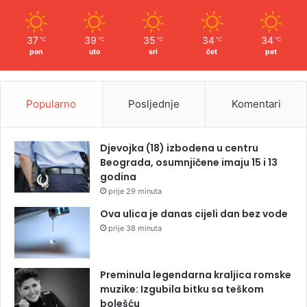
37
39
35
34
34
℃
℃
℃
℃
℃
pon
uto
sri
čet
pet
Popularno
Posljednje
Komentari
Djevojka (18) izbodena u centru
Beograda, osumnjičene imaju 15 i 13
godina
prije 29 minuta
Ova ulica je danas cijeli dan bez vode
prije 38 minuta
Preminula legendarna kraljica romske
muzike: Izgubila bitku sa teškom
bolešću