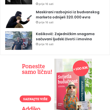
prije 16 sati
Maskirani razbojnici iz budvanskog
marketa odnijeli 320.000 evra
prije 16 sati
Kašiković: Zajedničkim snagama
sačuvani ljudski životi i imovina
prije 16 sati