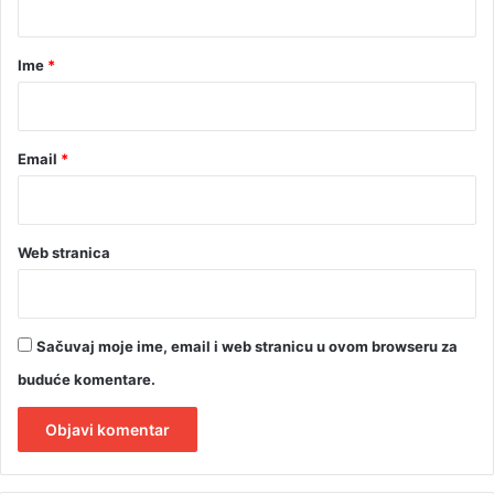
a
r
Ime
*
*
Email
*
Web stranica
Sačuvaj moje ime, email i web stranicu u ovom browseru za
buduće komentare.
A