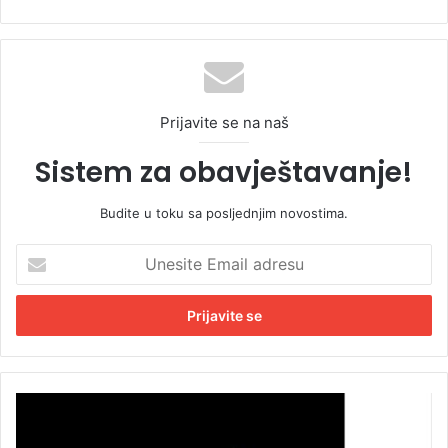
Prijavite se na naš
Sistem za obavještavanje!
Budite u toku sa posljednjim novostima.
U
n
e
s
i
t
e
E
S
m
a
a
m