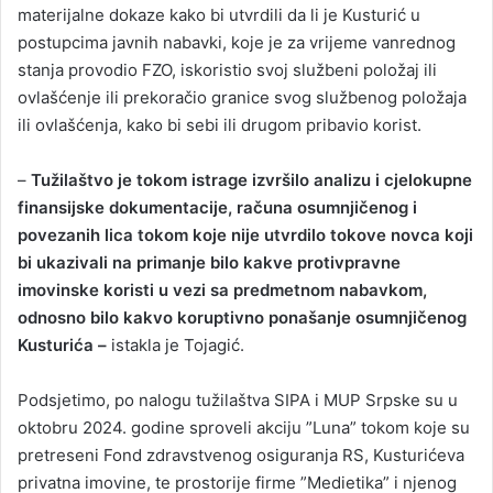
materijalne dokaze kako bi utvrdili da li je Kusturić u
postupcima javnih nabavki, koje je za vrijeme vanrednog
stanja provodio FZO, iskoristio svoj službeni položaj ili
ovlašćenje ili prekoračio granice svog službenog položaja
ili ovlašćenja, kako bi sebi ili drugom pribavio korist.
–
Tužilaštvo je tokom istrage izvršilo analizu i cjelokupne
finansijske dokumentacije, računa osumnjičenog i
povezanih lica tokom koje nije utvrdilo tokove novca koji
bi ukazivali na primanje bilo kakve protivpravne
imovinske koristi u vezi sa predmetnom nabavkom,
odnosno bilo kakvo koruptivno ponašanje osumnjičenog
Kusturića –
istakla je Tojagić.
Podsjetimo, po nalogu tužilaštva SIPA i MUP Srpske su u
oktobru 2024. godine sproveli akciju ”Luna” tokom koje su
pretreseni Fond zdravstvenog osiguranja RS, Kusturićeva
privatna imovine, te prostorije firme ”Medietika” i njenog