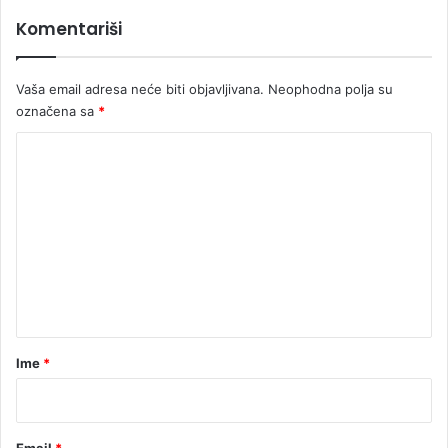
i
Komentariši
o
n
a
Vaša email adresa neće biti objavljivana.
Neophodna polja su
označena sa
*
K
o
m
e
n
t
a
r
Ime
*
*
Email
*