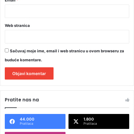
Web stranica
Sačuvaj moje ime, email i web stranicu u ovom browseru za
buduće komentare.
A
l
Pratite nas na
t
e
44.000
1.800
r
Pratilaca
Pratilaca
n