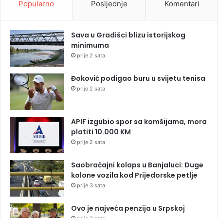
Popularno
Posljednje
Komentari
Sava u Gradišci blizu istorijskog
minimuma
prije 2 sata
Đoković podigao buru u svijetu tenisa
prije 2 sata
APIF izgubio spor sa komšijama, mora
platiti 10.000 KM
prije 2 sata
Saobraćajni kolaps u Banjaluci: Duge
kolone vozila kod Prijedorske petlje
prije 3 sata
Ovo je najveća penzija u Srpskoj