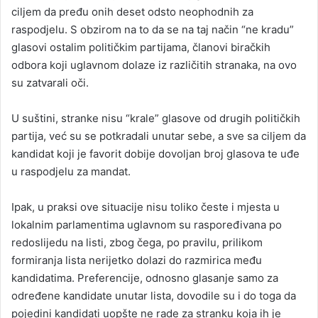
ciljem da pređu onih deset odsto neophodnih za
raspodjelu. S obzirom na to da se na taj način “ne kradu”
glasovi ostalim političkim partijama, članovi biračkih
odbora koji uglavnom dolaze iz različitih stranaka, na ovo
su zatvarali oči.
U suštini, stranke nisu “krale” glasove od drugih političkih
partija, već su se potkradali unutar sebe, a sve sa ciljem da
kandidat koji je favorit dobije dovoljan broj glasova te uđe
u raspodjelu za mandat.
Ipak, u praksi ove situacije nisu toliko česte i mjesta u
lokalnim parlamentima uglavnom su raspoređivana po
redoslijedu na listi, zbog čega, po pravilu, prilikom
formiranja lista nerijetko dolazi do razmirica među
kandidatima. Preferencije, odnosno glasanje samo za
određene kandidate unutar lista, dovodile su i do toga da
pojedini kandidati uopšte ne rade za stranku koja ih je