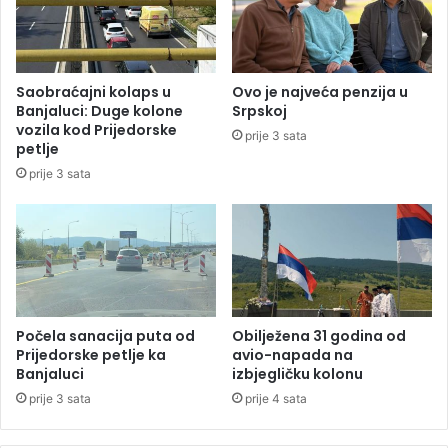
r
i
”
u
(
B
V
i
Saobraćajni kolaps u
Ovo je najveća penzija u
I
H
Banjaluci: Duge kolone
Srpskoj
D
p
vozila kod Prijedorske
prije 3 sata
E
o
petlje
O
t
prije 3 sata
)
r
o
š
i
l
e
4
1
Počela sanacija puta od
Obilježena 31 godina od
,
Prijedorske petlje ka
avio-napada na
Banjaluci
izbjegličku kolonu
7
m
prije 3 sata
prije 4 sata
i
l