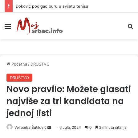
APIF izgubio spor sa komšijama, mora platiti 10.000 KM
Meni
P
Početna
/
DRUŠTVO
DRUŠTVO
Novo pravilo: Možete glasati
najviše za tri kandidata na
jednoj listi
Veliborka Šutilović
S
6 Jula, 2024
0
2 minuta čitanja
e