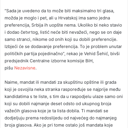
“Sada je uvedeno da to može biti maksimalno tri glasa,
možda je moglo i pet, ali u Hrvatskoj ima samo jedna
preferencija, Srbija ih uopšte nema. Ukoliko bi neko stavio
i dodao četvrtog, listić neće biti nevažeći, nego se on daje
samo stranci, nikome od onih koji su dobili preferencije.
Izbjeći će se dodavanje preferencija. To je problem unutar
političkih partija pojedinačno”, rekao je Vehid Šehić, bivši
predsjednik Centralne izborne komisije BiH,
pišu
Nezavisne
.
Naime, mandat ili mandati za skupštinu opštine ili grada
koji je osvojila neka stranka raspoređuje se najprije među
kandidatima s te liste, s tim da u raspodjelu ulaze samo oni
koji su dobili najmanje deset odsto od ukupnog broja
važećih glasova koje je ta lista dobila. Ti mandati se
dodjeljuju prema redoslijedu od najvećeg do najmanjeg
broja glasova. Ako je pri tome ostalo još mandata koje