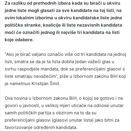
Za razliku od prethodnih izbora kada su birači u okviru
n
jedne liste mogli glasati za sve kandidate na toj listi, na
d
ovim lokalnim izborima u okviru kandidatske liste jedne
a
političke stranke, koalicije ili liste nezavisnih kandidata
n
moći će označiti jednog ili najviše tri kandidata na listi
e
koje odabere.
m
a
i
“Ako je birač valjano označio više od tri kandidata na jednoj
l
listi, smatra se da je ta lista dobila jedan važeći glas u
svrhu raspodjele mandata, dok se preferencijalni glasovi s
liste smatraju nevažećim”, piše u Izbornom zakonu BiH koji
je nametnuo Kristijan Šmit.
Ova novina u Izbornom zakonu BiH, o kojoj se gotovo i ne
govori u javnosti, u velikoj mjeri uticaće na odnose unutar
samih političkih partija s obzirom na to da su
preferencijalni glasovi (glasovi unutar lista) jako bitni za
favorizovanje određenih kandidata.