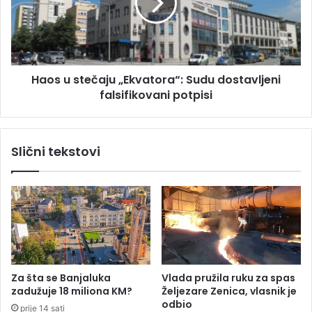
j
u
a
s
u
t
h
e
a
č
p
Haos u stečaju „Ekvatora“: Sudu dostavljeni
a
s
falsifikovani potpisi
j
i
u
l
„
a
E
Slični tekstovi
l
k
a
v
ž
a
n
t
o
o
g
r
h
a
i
“
r
:
Za šta se Banjaluka
Vlada pružila ruku za spas
u
S
zadužuje 18 miliona KM?
Željezare Zenica, vlasnik je
r
u
odbio
prije 14 sati
g