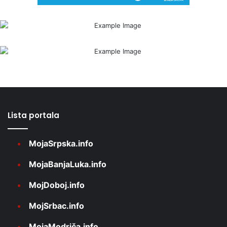
Lista portala
MojaSrpska.info
MojaBanjaLuka.info
MojDoboj.info
MojSrbac.info
MojaModriča.info