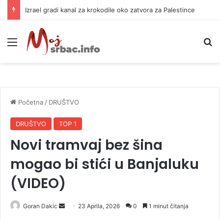
Izrael gradi kanal za krokodile oko zatvora za Palestince
Meni
P
Početna
/
DRUŠTVO
DRUŠTVO
TOP 1
Novi tramvaj bez šina
mogao bi stići u Banjaluku
(VIDEO)
Goran Dakic
S
23 Aprila, 2026
0
1 minut čitanja
e