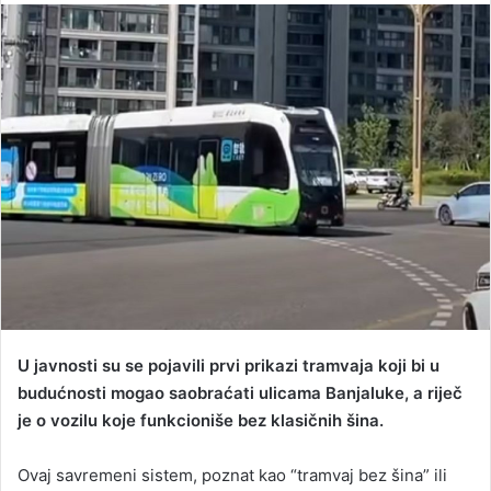
n
d
a
n
e
m
a
i
l
​U javnosti su se pojavili prvi prikazi tramvaja koji bi u
budućnosti mogao saobraćati ulicama Banjaluke, a riječ
je o vozilu koje funkcioniše bez klasičnih šina.
Ovaj savremeni sistem, poznat kao “tramvaj bez šina” ili