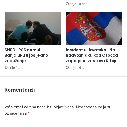
d
prije 14 sati
a
u
i
d
z
o
S
s
j
t
e
a
v
v
e
l
SNSD I PSS gurnuli
Incident u Hrvatskoj: Na
r
j
Banjaluku u još jedno
nadvožnjaku kod Otočca
n
e
zaduženje
zapaljena zastava Srbije
e
n
prije 14 sati
prije 14 sati
M
i
a
f
k
a
Komentariši
e
l
d
s
o
i
Vaša email adresa neće biti objavljivana.
Neophodna polja su
n
f
i
označena sa
*
i
j
k
K
e
o