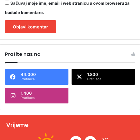
Sačuvaj moje ime, email i web stranicu u ovom browseru za
buduće komentare.
A
l
Pratite nas na
t
e
44.000
1.800
r
Pratilaca
Pratilaca
n
1.400
a
Pratilaca
t
i
v
Vrijeme
e
℃