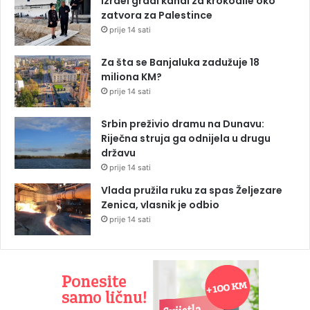
Izrael gradi kanal za krokodile oko
zatvora za Palestince
prije 14 sati
Za šta se Banjaluka zadužuje 18
miliona KM?
prije 14 sati
Srbin preživio dramu na Dunavu:
Riječna struja ga odnijela u drugu
državu
prije 14 sati
Vlada pružila ruku za spas Željezare
Zenica, vlasnik je odbio
prije 14 sati