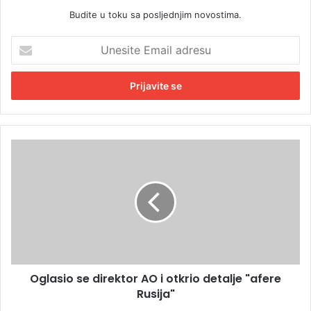
Budite u toku sa posljednjim novostima.
U
n
e
s
i
t
e
E
O
m
g
a
l
i
a
l
s
a
i
d
o
r
s
e
e
s
Oglasio se direktor AO i otkrio detalje "afere
d
u
Rusija"
i
r