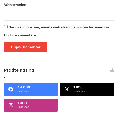
l
Web stranica
i
(
V
I
Sačuvaj moje ime, email i web stranicu u ovom browseru za
D
buduće komentare.
E
O
)
A
l
Pratite nas na
t
e
44.000
1.800
r
Pratilaca
Pratilaca
n
1.400
a
Pratilaca
t