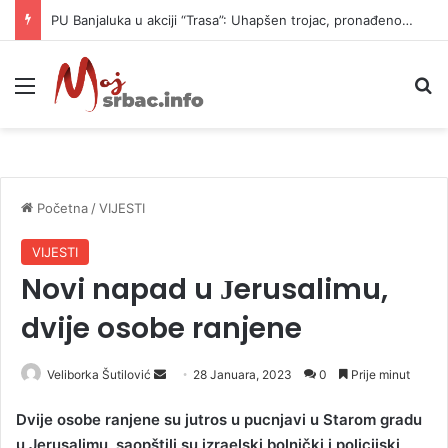
PU Banjaluka u akciji “Trasa”: Uhapšen trojac, pronađeno 14 automatskih pušaka (FOTO)
Meni
P
Početna
/
VIJESTI
VIJESTI
Novi napad u Јerusalimu,
dvije osobe ranjene
Veliborka Šutilović
S
28 Januara, 2023
0
Prije minut
e
Dvije osobe ranjene su jutros u pucnjavi u Starom gradu
n
u Јerusalimu, saopštili su izraelski bolnički i policijski
d