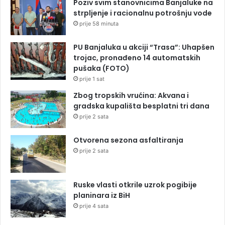
Poziv svim stanovnicima Banjaluke na
strpljenje i racionalnu potrošnju vode
prije 58 minuta
PU Banjaluka u akciji “Trasa”: Uhapšen
trojac, pronađeno 14 automatskih
pušaka (FOTO)
prije 1 sat
Zbog tropskih vrućina: Akvana i
gradska kupališta besplatni tri dana
prije 2 sata
Otvorena sezona asfaltiranja
prije 2 sata
Ruske vlasti otkrile uzrok pogibije
planinara iz BiH
prije 4 sata