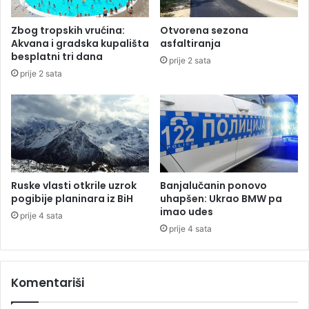
"
d
a
o
Zbog tropskih vrućina:
Otvorena sezona
f
v
Akvana i gradska kupališta
asfaltiranja
e
i
besplatni tri dana
prije 2 sata
r
ć
prije 2 sata
e
a
R
i
u
I
s
v
i
a
j
n
a
o
"
v
Ruske vlasti otkrile uzrok
Banjalučanin ponovo
i
pogibije planinara iz BiH
uhapšen: Ukrao BMW pa
ć
imao udes
prije 4 sata
a
prije 4 sata
:
T
r
Komentariši
e
n