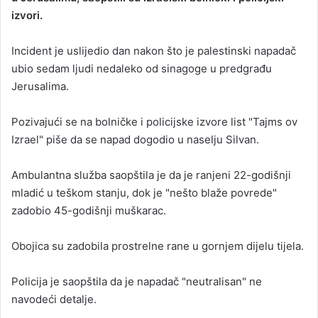
izvori.
a
n
Incident je uslijedio dan nakon što je palestinski napadač
e
ubio sedam ljudi nedaleko od sinagoge u predgrađu
m
a
Јerusalima.
i
l
Pozivajući se na bolničke i policijske izvore list "Tajms ov
Izrael" piše da se napad dogodio u naselju Silvan.
Ambulantna služba saopštila je da je ranjeni 22-godišnji
mladić u teškom stanju, dok je "nešto blaže povrede"
zadobio 45-godišnji muškarac.
Obojica su zadobila prostrelne rane u gornjem dijelu tijela.
Policija je saopštila da je napadač "neutralisan" ne
navodeći detalje.