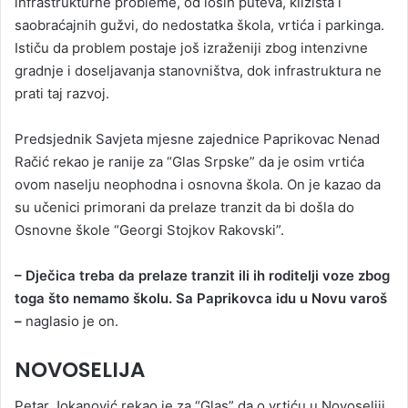
infrastrukturne probleme, od loših puteva, klizišta i
saobraćajnih gužvi, do nedostatka škola, vrtića i parkinga.
Ističu da problem postaje još izraženiji zbog intenzivne
gradnje i doseljavanja stanovništva, dok infrastruktura ne
prati taj razvoj.
Predsjednik Savjeta mjesne zajednice Paprikovac Nenad
Račić rekao je ranije za “Glas Srpske” da je osim vrtića
ovom naselju neophodna i osnovna škola. On je kazao da
su učenici primorani da prelaze tranzit da bi došla do
Osnovne škole “Georgi Stojkov Rakovski”.
– Dječica treba da prelaze tranzit ili ih roditelji voze zbog
toga što nemamo školu. Sa Paprikovca idu u Novu varoš
–
naglasio je on.
NOVOSELIJA
Petar Jokanović rekao je za “Glas” da o vrtiću u Novoseliji