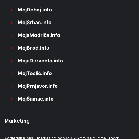
MojDoboj.info
MojSrbac.info
MojaModriča.info
MojBrod.info
MojaDerventa.info
MojTeslić.info
MojPrnjavor.info
MojŠamac.info
Marketing
Pogledajte našu marketing ponudu klikom na dugme ispod: