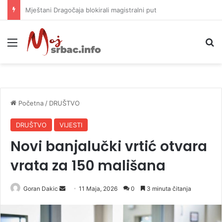
Helikopter ponovo gasi vatru u selima kod Trebinja
Meni
P
Početna
/
DRUŠTVO
DRUŠTVO
VIJESTI
Novi banjalučki vrtić otvara
vrata za 150 mališana
Goran Dakic
S
11 Maja, 2026
0
3 minuta čitanja
e
n