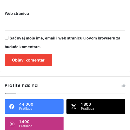
a
č
e
Web stranica
l
n
i
k
Sačuvaj moje ime, email i web stranicu u ovom browseru za
u
buduće komentare.
A
l
Pratite nas na
t
e
44.000
1.800
r
Pratilaca
Pratilaca
n
1.400
a
Pratilaca