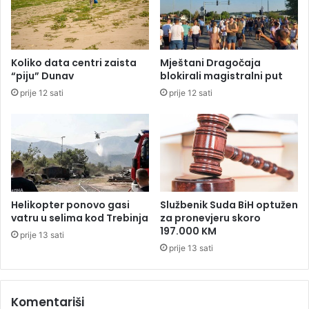
o
ć
m
i
i
n
l
e
Koliko data centri zaista
Mještani Dragočaja
i
,
“piju” Dunav
blokirali magistralni put
o
o
prije 12 sati
prije 12 sati
n
d
a
b
o
r
n
i
c
i
Helikopter ponovo gasi
Službenik Suda BiH optužen
P
vatru u selima kod Trebinja
za pronevjeru skoro
D
197.000 KM
prije 13 sati
P
prije 13 sati
-
a
"
Komentariši
o