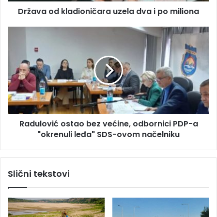
k
s
Država od kladioničara uzela dva i po miliona
l
u
a
d
R
i
a
o
d
n
u
i
l
č
o
a
v
r
i
a
ć
Radulović ostao bez većine, odbornici PDP-a
u
o
z
"okrenuli leđa" SDS-ovom načelniku
s
e
t
l
a
a
o
Slični tekstovi
d
b
v
e
a
z
i
v
p
e