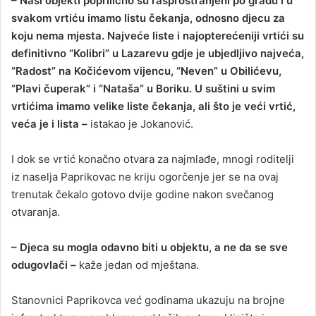
– Naši objekti poprilično su rasprostranjeni po gradu i u
svakom vrtiću imamo listu čekanja, odnosno djecu za
koju nema mjesta. Najveće liste i najopterećeniji vrtići su
definitivno “Kolibri” u Lazarevu gdje je ubjedljivo najveća,
“Radost” na Kočićevom vijencu, “Neven” u Obilićevu,
“Plavi čuperak” i “Nataša” u Boriku. U suštini u svim
vrtićima imamo velike liste čekanja, ali što je veći vrtić,
veća je i lista –
istakao je Jokanović.
I dok se vrtić konačno otvara za najmlađe, mnogi roditelji
iz naselja Paprikovac ne kriju ogorčenje jer se na ovaj
trenutak čekalo gotovo dvije godine nakon svečanog
otvaranja.
– Djeca su mogla odavno biti u objektu, a ne da se sve
odugovlači –
kaže jedan od mještana.
Stanovnici Paprikovca već godinama ukazuju na brojne