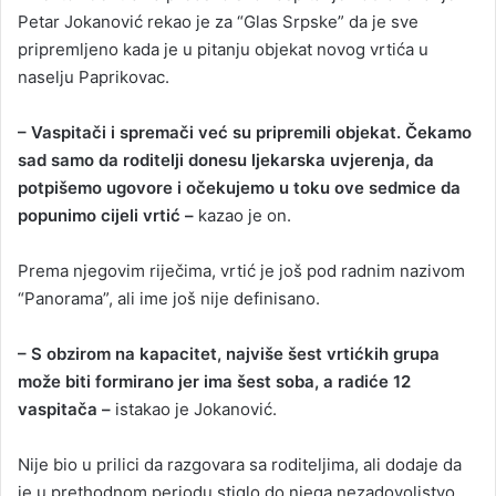
Petar Jokanović rekao je za “Glas Srpske” da je sve
pripremljeno kada je u pitanju objekat novog vrtića u
naselju Paprikovac.
– Vaspitači i spremači već su pripremili objekat. Čekamo
sad samo da roditelji donesu ljekarska uvjerenja, da
potpišemo ugovore i očekujemo u toku ove sedmice da
popunimo cijeli vrtić –
kazao je on.
Prema njegovim riječima, vrtić je još pod radnim nazivom
“Panorama”, ali ime još nije definisano.
– S obzirom na kapacitet, najviše šest vrtićkih grupa
može biti formirano jer ima šest soba, a radiće 12
vaspitača –
istakao je Jokanović.
Nije bio u prilici da razgovara sa roditeljima, ali dodaje da
je u prethodnom periodu stiglo do njega nezadovoljstvo