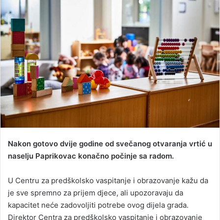
d
a
n
e
m
a
i
l
Nakon gotovo dvije godine od svečanog otvaranja vrtić u
naselju Paprikovac konačno počinje sa radom.
U Centru za predškolsko vaspitanje i obrazovanje kažu da
je sve spremno za prijem djece, ali upozoravaju da
kapacitet neće zadovoljiti potrebe ovog dijela grada.
Direktor Centra za predškolsko vaspitanje i obrazovanje