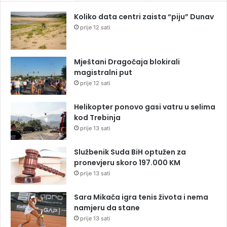
Koliko data centri zaista “piju” Dunav
prije 12 sati
Mještani Dragočaja blokirali
magistralni put
prije 12 sati
Helikopter ponovo gasi vatru u selima
kod Trebinja
prije 13 sati
Službenik Suda BiH optužen za
pronevjeru skoro 197.000 KM
prije 13 sati
Sara Mikača igra tenis života i nema
namjeru da stane
prije 13 sati