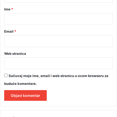
r
Ime
*
*
Email
*
Web stranica
Sačuvaj moje ime, email i web stranicu u ovom browseru za
buduće komentare.
A
l