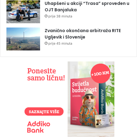
Uhapšeni u akciji “Trasa” sproveden u
OJT Banjaluka
prije 38 minuta
Zvanično okončana arbitraža RITE
Ugljevik i Slovenije
prije 45 minuta