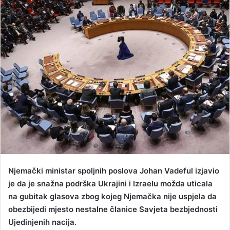
d
a
n
e
m
a
i
l
Njemački ministar spoljnih poslova Johan Vadeful izjavio
je da je snažna podrška Ukrajini i Izraelu možda uticala
na gubitak glasova zbog kojeg Njemačka nije uspjela da
obezbijedi mjesto nestalne članice Savjeta bezbjednosti
Ujedinjenih nacija.