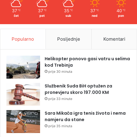
37
37
35
37
40
℃
℃
℃
℃
℃
čet
pet
sub
ned
pon
Popularno
Posljednje
Komentari
Helikopter ponovo gasi vatru u selima
kod Trebinja
prije 30 minuta
Službenik Suda BiH optužen za
pronevjeru skoro 197.000 KM
prije 33 minute
Sara Mikača igra tenis života i nema
namjeru da stane
prije 35 minuta