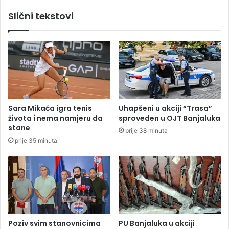
c
ž
Slični tekstovi
a
a
v
a
I
t
a
l
i
j
Sara Mikača igra tenis
Uhapšeni u akciji “Trasa”
a
života i nema namjeru da
sproveden u OJT Banjaluka
n
stane
prije 38 minuta
a
prije 35 minuta
z
a
n
o
v
o
g
v
Poziv svim stanovnicima
PU Banjaluka u akciji