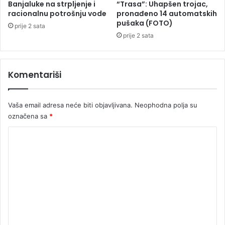
i
Banjaluke na strpljenje i
“Trasa”: Uhapšen trojac,
s
racionalnu potrošnju vode
pronađeno 14 automatskih
pušaka (FOTO)
o
prije 2 sata
k
prije 2 sata
o
g
p
Komentariši
r
e
d
Vaša email adresa neće biti objavljivana.
Neophodna polja su
s
označena sa
*
t
a
K
v
o
n
i
m
k
e
a
n
t
a