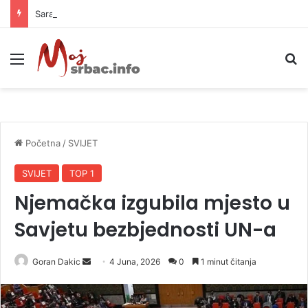
Sara Mikača igra tenis života i nema namjeru da stane
Meni
P
Početna
/
SVIJET
SVIJET
TOP 1
Njemačka izgubila mjesto u
Savjetu bezbjednosti UN-a
Goran Dakic
S
4 Juna, 2026
0
1 minut čitanja
e
n