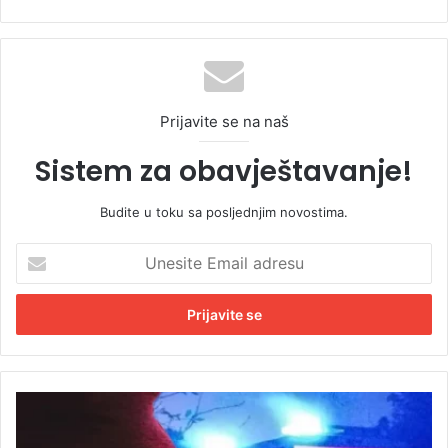
Prijavite se na naš
Sistem za obavještavanje!
Budite u toku sa posljednjim novostima.
U
n
e
s
i
t
e
E
U
m
B
a
e