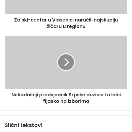
d
c
r
e
e
n
s
Za ski-centar u Vlasenici naručili najskuplju
t
u
žičaru u regionu
a
r
u
N
V
e
l
k
a
a
s
d
e
a
n
š
i
n
c
j
i
Nekadašnji predsjednik Srpske doživio totalni
i
n
fijasko na izborima
p
a
r
r
e
u
d
Slični tekstovi
č
s
i
j