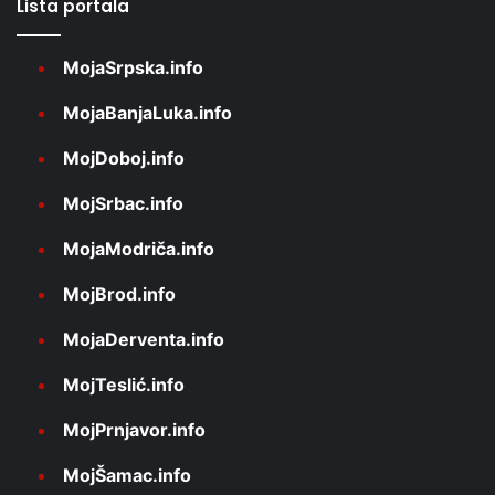
Lista portala
MojaSrpska.info
MojaBanjaLuka.info
MojDoboj.info
MojSrbac.info
MojaModriča.info
MojBrod.info
MojaDerventa.info
MojTeslić.info
MojPrnjavor.info
MojŠamac.info