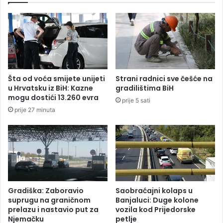
l
e
i
d
n
n
a
i
j
k
s
S
k
r
Šta od voća smijete unijeti
Strani radnici sve češće na
u
p
u Hrvatsku iz BiH: Kazne
gradilištima BiH
p
s
mogu dostići 13.260 evra
prije 5 sati
l
k
prije 27 minuta
j
e
u
d
ž
o
i
ž
č
i
a
v
r
i
u
o
Gradiška: Zaboravio
Saobraćajni kolaps u
u
t
suprugu na graničnom
Banjaluci: Duge kolone
r
o
prelazu i nastavio put za
vozila kod Prijedorske
e
Njemačku
petlje
t