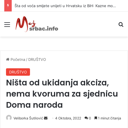
Šta od voća smijete unijeti u Hrvatsku iz BiH: Kazne mogu dostići 13.260 evra
Meni
P
Početna
/
DRUŠTVO
DRUŠTVO
Ništa od ukidanja akciza,
nema kvoruma za sjednicu
Doma naroda
Veliborka Šutilović
S
4 Oktobra, 2022
0
1 minut čitanja
e