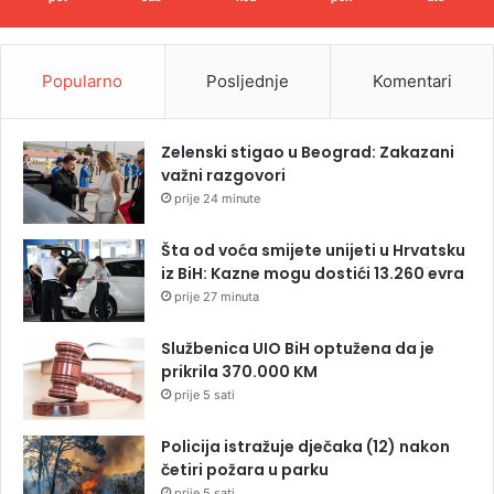
Popularno
Posljednje
Komentari
Zelenski stigao u Beograd: Zakazani
važni razgovori
prije 24 minute
Šta od voća smijete unijeti u Hrvatsku
iz BiH: Kazne mogu dostići 13.260 evra
prije 27 minuta
Službenica UIO BiH optužena da je
prikrila 370.000 KM
prije 5 sati
Policija istražuje dječaka (12) nakon
četiri požara u parku
prije 5 sati