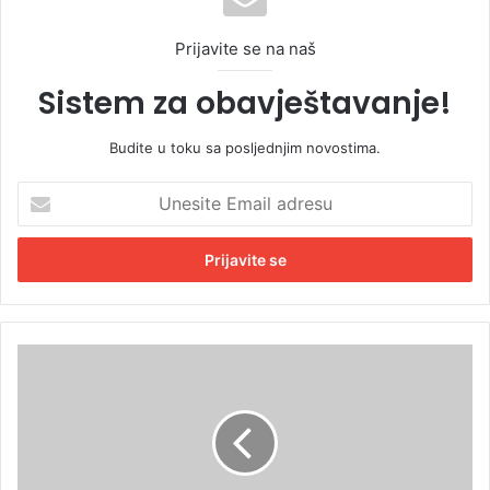
Prijavite se na naš
Sistem za obavještavanje!
Budite u toku sa posljednjim novostima.
U
n
e
s
i
t
e
E
Z
m
a
a
s
i
k
l
i
a
-