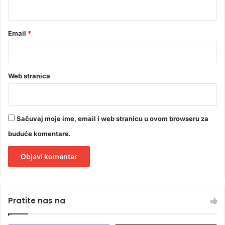
*
Email
*
Web stranica
Sačuvaj moje ime, email i web stranicu u ovom browseru za
buduće komentare.
A
l
Pratite nas na
t
e