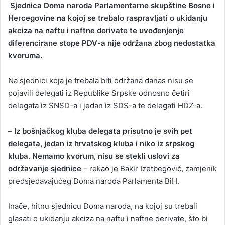
Sjednica Doma naroda Parlamentarne skupštine Bosne i
n
Hercegovine na kojoj se trebalo raspravljati o ukidanju
d
akciza na naftu i naftne derivate te uvođenjenje
a
diferencirane stope PDV-a nije održana zbog nedostatka
n
kvoruma.
e
m
a
Na sjednici koja je trebala biti održana danas nisu se
i
pojavili delegati iz Republike Srpske odnosno četiri
l
delegata iz SNSD-a i jedan iz SDS-a te delegati HDZ-a.
–
Iz bošnjačkog kluba delegata prisutno je svih pet
delegata, jedan iz hrvatskog kluba i niko iz srpskog
kluba. Nemamo kvorum, nisu se stekli uslovi za
održavanje sjednice
– rekao je Bakir Izetbegović, zamjenik
predsjedavajućeg Doma naroda Parlamenta BiH.
Inače, hitnu sjednicu Doma naroda, na kojoj su trebali
glasati o ukidanju akciza na naftu i naftne derivate, što bi