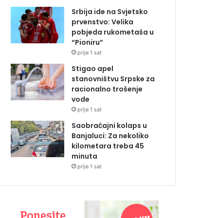
Srbija ide na Svjetsko
prvenstvo: Velika
pobjeda rukometaša u
“Pioniru”
prije 1 sat
Stigao apel
stanovništvu Srpske za
racionalno trošenje
vode
prije 1 sat
Saobraćajni kolaps u
Banjaluci: Za nekoliko
kilometara treba 45
minuta
prije 1 sat