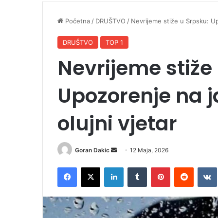
Početna
/
DRUŠTVO
/
Nevrijeme stiže u Srpsku: Upo
DRUŠTVO
TOP 1
Nevrijeme stiže
Upozorenje na j
olujni vjetar
Goran Dakic
S
12 Maja, 2026
e
Facebook
X
LinkedIn
Tumblr
Pinterest
Reddit
VK
n
d
a
n