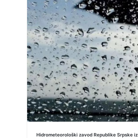
e
m
a
i
l
Hidrometeorološki zavod Republike Srpske iz