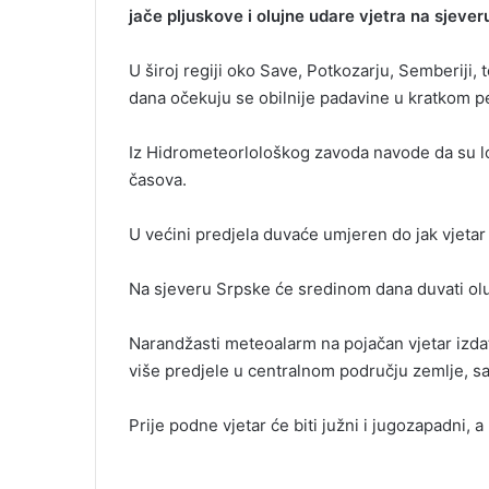
jače pljuskove i olujne udare vjetra na sjever
U široj regiji oko Save, Potkozarju, Semberiji, 
dana očekuju se obilnije padavine u kratkom pe
Iz Hidrometeorlološkog zavoda navode da su 
časova.
U većini predjela duvaće umjeren do jak vjetar
Na sjeveru Srpske će sredinom dana duvati oluj
Narandžasti meteoalarm na pojačan vjetar izda
više predjele u centralnom području zemlje, 
Prije podne vjetar će biti južni i jugozapadni, 