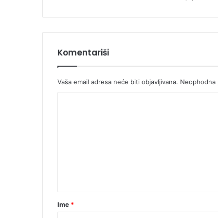
d
i
n
e
Komentariši
Vaša email adresa neće biti objavljivana.
Neophodna p
K
o
m
e
n
t
a
r
Ime
*
*