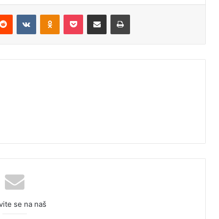
Reddit
VKontakte
Odnoklassniki
Pocket
Podijeli putem Emaila
Odštampaj
vite se na naš