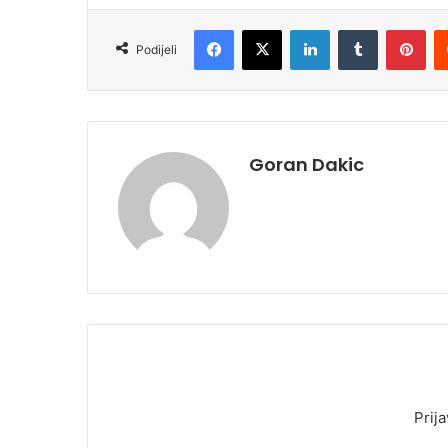
Facebook
X
LinkedIn
Tumblr
Pinterest
Podijeli
Goran Dakic
Prija