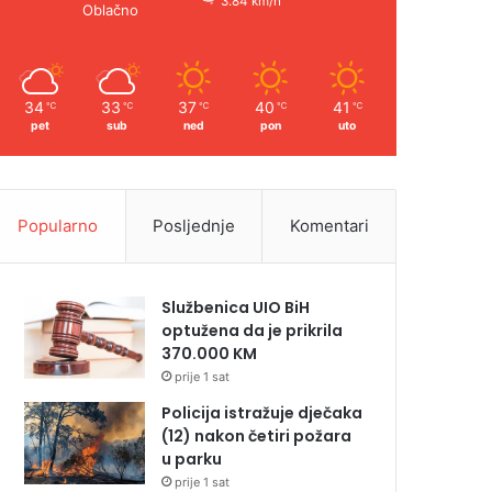
3.84 km/h
Oblačno
34
33
37
40
41
℃
℃
℃
℃
℃
pet
sub
ned
pon
uto
Popularno
Posljednje
Komentari
Službenica UIO BiH
optužena da je prikrila
370.000 KM
prije 1 sat
Policija istražuje dječaka
(12) nakon četiri požara
u parku
prije 1 sat