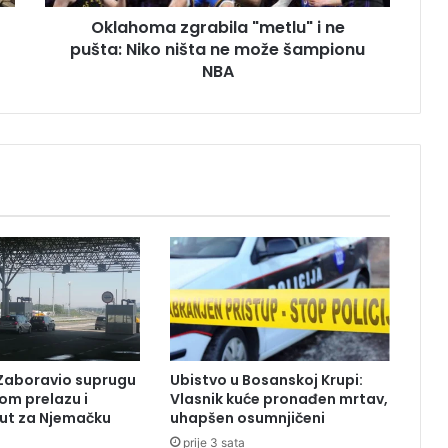
z
Oklahoma zgrabila "metlu" i ne
g
pušta: Niko ništa ne može šampionu
r
a
NBA
b
i
l
a
"
m
e
t
l
u
"
i
n
e
Zaboravio suprugu
Ubistvo u Bosanskoj Krupi:
p
om prelazu i
Vlasnik kuće pronađen mrtav,
u
ut za Njemačku
uhapšen osumnjičeni
š
prije 3 sata
t