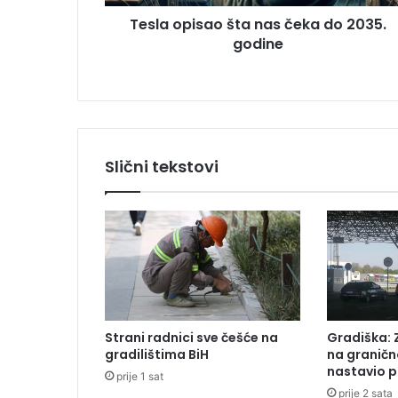
s
u
Tesla opisao šta nas čeka do 2035.
a
godine
o
š
t
a
n
a
s
Slični tekstovi
č
e
k
a
d
o
2
0
3
Strani radnici sve češće na
Gradiška: 
5
gradilištima BiH
na graničn
.
nastavio p
prije 1 sat
g
prije 2 sata
o