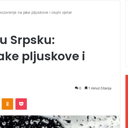
zorenje na jake pljuskove i olujni vjetar
 u Srpsku:
ake pljuskove i
0
1 minut čitanja
ontakte
Odnoklassniki
Pocket