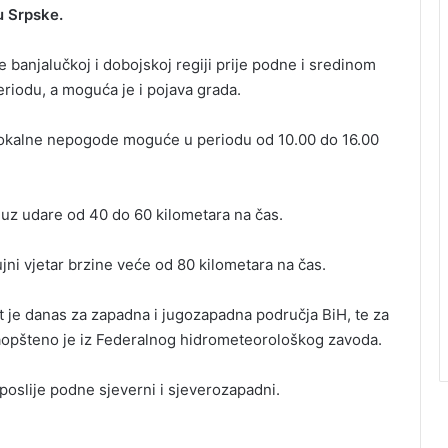
u Srpske.
te banjalučkoj i dobojskoj regiji prije podne i sredinom
riodu, a moguća je i pojava grada.
lokalne nepogode moguće u periodu od 10.00 do 16.00
 uz udare od 40 do 60 kilometara na čas.
ni vjetar brzine veće od 80 kilometara na čas.
t je danas za zapadna i jugozapadna područja BiH, te za
saopšteno je iz Federalnog hidrometeorološkog zavoda.
a poslije podne sjeverni i sjeverozapadni.