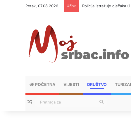
Petak, 07.08.2026.
Uživo
Policija istražuje dječaka 
POČETNA
VIJESTI
DRUŠTVO
TURIZA
Nasumični tekstovi
Pretraga
za