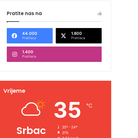
Pratite nas na
44.000
1.800
Pratilaca
Pratilaca
1.400
Pratilaca
Vrijeme
35
℃
Srbac
35º - 24º
31%